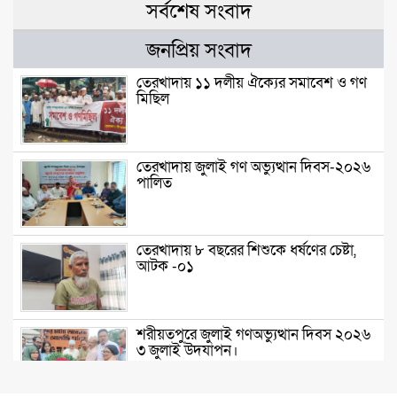
সর্বশেষ সংবাদ
জনপ্রিয় সংবাদ
তেরখাদায় ১১ দলীয় ঐক্যের সমাবেশ ও গণ
মিছিল
তেরখাদায় জুলাই গণ অভ্যুত্থান দিবস-২০২৬
পালিত
তেরখাদায় ৮ বছরের শিশুকে ধর্ষণের চেষ্টা,
আটক -০১
শরীয়তপুরে জুলাই গণঅভ্যুত্থান দিবস ২০২৬
৩ জুলাই উদযাপন।