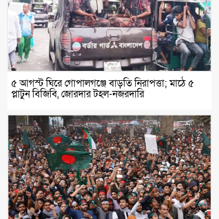
৫ আগস্ট ঘিরে গোপালগঞ্জে বাড়তি নিরাপত্তা; মাঠে ৫
প্লাটুন বিজিবি, জোরদার টহল-নজরদারি