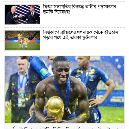
“অসহযোগ” আন্দোলনের হুমকি
ফিফা সভাপতির বিরুদ্ধে আইনি পদক্ষেপের
হুমকি উয়েফার!
আল্লাহ তাআলা তাঁর বান্দার জন্য তাওবার
দরজা খোলা রেখেছেন
বিশ্বকাপে ব্রাজিলের খলনায়ক থেকে ইতিহাস
গড়ার পথে এই তারকা ফুটবলার