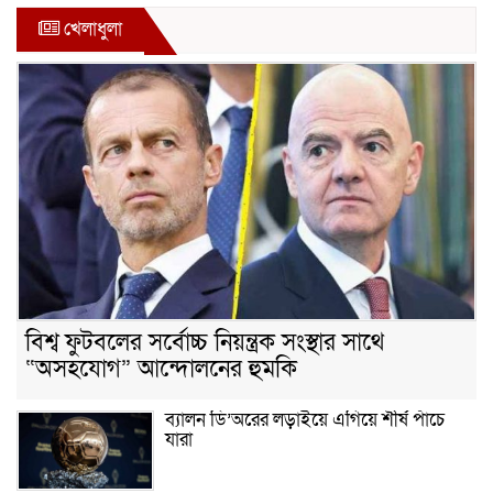
৫ আগস্ট ঘিরে গোপালগঞ্জে বাড়তি নিরাপত্তা;
খেলাধুলা
মাঠে ৫ প্লাটুন বিজিবি, জোরদার টহল-
নজরদারি
দোয়ারাবাজারে শিশুকে ফুসলিয়ে বলাৎকার,
যুবক গ্রেপ্তার
তেরখাদায় সোনালী ব্যাংকের বর্ণাঢ্য
শোভাযাত্রা, লিফলেট বিতরণ
বিশ্ব ফুটবলের সর্বোচ্চ নিয়ন্ত্রক সংস্থার সাথে
“অসহযোগ” আন্দোলনের হুমকি
নবীনগরে সোলার সিস্টেমে অনাবাদি জমিতে
আউশ আবাদে কৃষকের ভাগ্য বদল
ব্যালন ডি’অরের লড়াইয়ে এগিয়ে শীর্ষ পাঁচে
যারা
বিশ্ব ফুটবলের সর্বোচ্চ নিয়ন্ত্রক সংস্থার সাথে