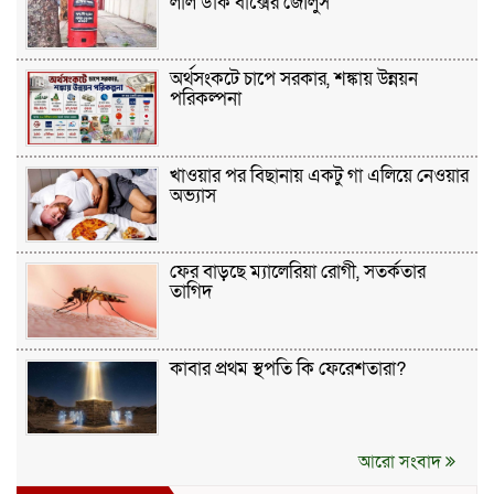
লাল ডাক বাক্সের জৌলুস
অর্থসংকটে চাপে সরকার, শঙ্কায় উন্নয়ন
পরিকল্পনা
খাওয়ার পর বিছানায় একটু গা এলিয়ে নেওয়ার
অভ্যাস
ফের বাড়ছে ম্যালেরিয়া রোগী, সতর্কতার
তাগিদ
কাবার প্রথম স্থপতি কি ফেরেশতারা?
আরো সংবাদ