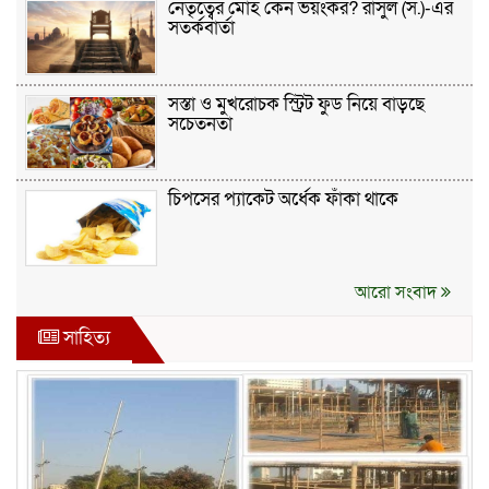
নেতৃত্বের মোহ কেন ভয়ংকর? রাসুল (স.)-এর
সতর্কবার্তা
সস্তা ও মুখরোচক স্ট্রিট ফুড নিয়ে বাড়ছে
সচেতনতা
চিপসের প্যাকেট অর্ধেক ফাঁকা থাকে
আরো সংবাদ
সাহিত্য