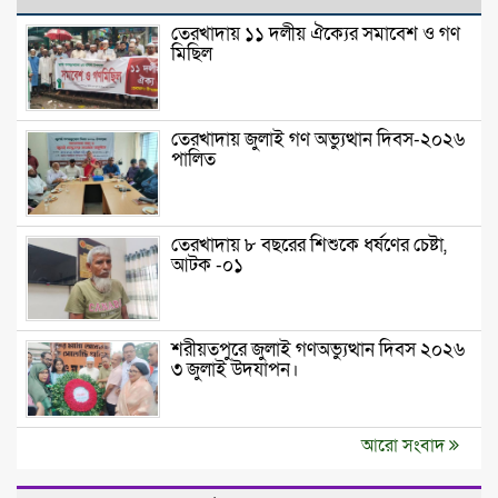
তেরখাদায় ১১ দলীয় ঐক্যের সমাবেশ ও গণ
মিছিল
তেরখাদায় জুলাই গণ অভ্যুত্থান দিবস-২০২৬
পালিত
তেরখাদায় ৮ বছরের শিশুকে ধর্ষণের চেষ্টা,
আটক -০১
শরীয়তপুরে জুলাই গণঅভ্যুত্থান দিবস ২০২৬
৩ জুলাই উদযাপন।
আরো সংবাদ