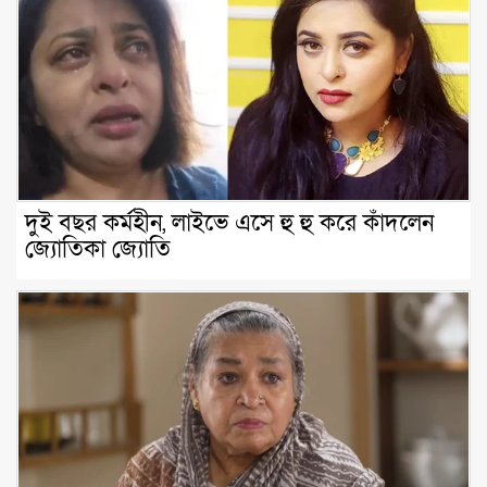
দুই বছর কর্মহীন, লাইভে এসে হু হু করে কাঁদলেন
জ্যোতিকা জ্যোতি