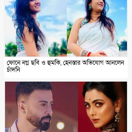
ফোনে নগ্ন ছবি ও হুমকি, হেনস্তার অভিযোগ আনলেন
চাঁদনি