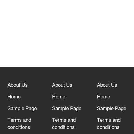
তেরখাদায় সোনালী ব্যাংকের বর্ণাঢ্য
শোভাযাত্রা, লিফলেট বিতরণ
নবীনগরে সোলার সিস্টেমে অনাবাদি জমিতে
আউশ আবাদে কৃষকের ভাগ্য বদল
বিশ্ব ফুটবলের সর্বোচ্চ নিয়ন্ত্রক সংস্থার সাথে
“অসহযোগ” আন্দোলনের হুমকি
About Us
About Us
About Us
আল্লাহ তাআলা তাঁর বান্দার জন্য তাওবার
দরজা খোলা রেখেছেন
Home
Home
Home
Sample Page
Sample Page
Sample Page
Terms and
Terms and
Terms and
conditions
conditions
conditions