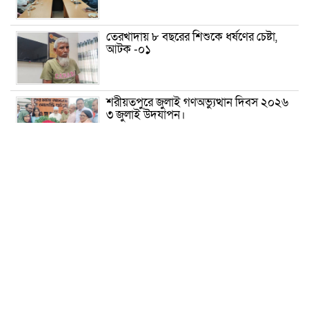
তেরখাদায় ৮ বছরের শিশুকে ধর্ষণের চেষ্টা,
আটক -০১
শরীয়তপুরে জুলাই গণঅভ্যুত্থান দিবস ২০২৬
৩ জুলাই উদযাপন।
৫ আগস্ট ঘিরে গোপালগঞ্জে বাড়তি নিরাপত্তা;
মাঠে ৫ প্লাটুন বিজিবি, জোরদার টহল-
নজরদারি
দোয়ারাবাজারে শিশুকে ফুসলিয়ে বলাৎকার,
যুবক গ্রেপ্তার