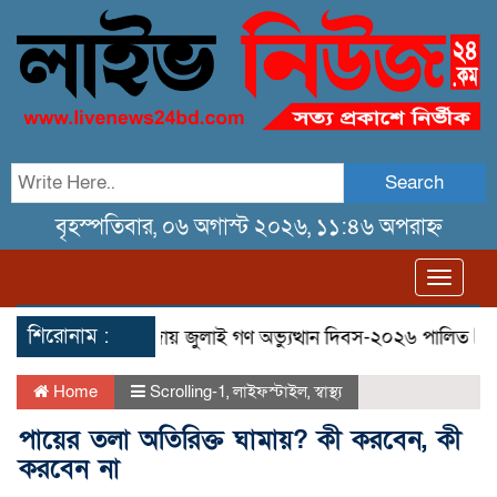
Search
বৃহস্পতিবার, ০৬ অগাস্ট ২০২৬, ১১:৪৬ অপরাহ্ন
Toggl
navig
শিরোনাম :
িল
তেরখাদায় জুলাই গণ অভ্যুত্থান দিবস-২০২৬ পালিত
তেরখাদায়
Home
Scrolling-1
,
লাইফস্টাইল
,
স্বাস্থ্য
পায়ের তলা অতিরিক্ত ঘামায়? কী করবেন, কী
করবেন না