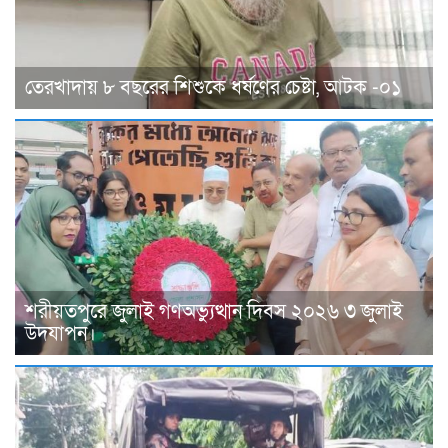
তেরখাদায় ৮ বছরের শিশুকে ধর্ষণের চেষ্টা, আটক -০১
শরীয়তপুরে জুলাই গণঅভ্যুত্থান দিবস ২০২৬ ৩ জুলাই
উদযাপন।