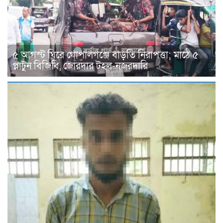
৫ আগস্ট ঘিরে গোপালগঞ্জে বাড়তি নিরাপত্তা; মাঠে ৫
প্লাটুন বিজিবি, জোরদার টহল-নজরদারি