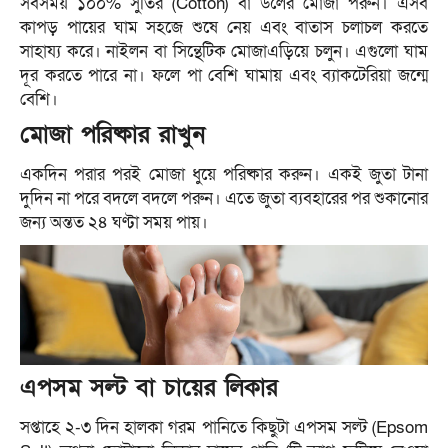
সবসময় ১০০% সুতির (Cotton) বা উলের মোজা পরুন। এসব
কাপড় পায়ের ঘাম সহজে শুষে নেয় এবং বাতাস চলাচল করতে
সাহায্য করে। নাইলন বা সিন্থেটিক মোজাএড়িয়ে চলুন। এগুলো ঘাম
দূর করতে পারে না। ফলে পা বেশি ঘামায় এবং ব্যাকটেরিয়া জন্মে
বেশি।
মোজা পরিষ্কার রাখুন
একদিন পরার পরই মোজা ধুয়ে পরিষ্কার করুন। একই জুতা টানা
দুদিন না পরে বদলে বদলে পরুন। এতে জুতা ব্যবহারের পর শুকানোর
জন্য অন্তত ২৪ ঘণ্টা সময় পায়।
এপসম সল্ট বা চায়ের লিকার
সপ্তাহে ২-৩ দিন হালকা গরম পানিতে কিছুটা এপসম সল্ট (Epsom