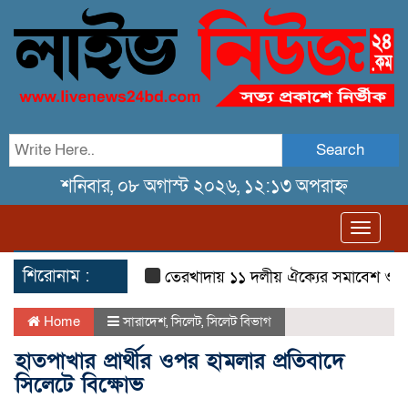
Search
শনিবার, ০৮ অগাস্ট ২০২৬, ১২:১৩ অপরাহ্ন
Toggl
navig
শিরোনাম :
তেরখাদায় ১১ দলীয় ঐক্যের সমাবেশ ও গণ মি
Home
সারাদেশ
,
সিলেট
,
সিলেট বিভাগ
হাতপাখার প্রার্থীর ওপর হামলার প্রতিবাদে
সিলেটে বিক্ষোভ