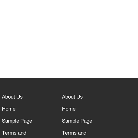
নবীনগরে সোলার সিস্টেমে অনাবাদি
জমিতে আউশ আবাদে কৃষকের ভাগ্য
বদল
বিশ্ব ফুটবলের সর্বোচ্চ নিয়ন্ত্রক সংস্থার
সাথে “অসহযোগ” আন্দোলনের হুমকি
আল্লাহ তাআলা তাঁর বান্দার জন্য
তাওবার দরজা খোলা রেখেছেন
About Us
About Us
Home
Home
Sample Page
Sample Page
Terms and
Terms and