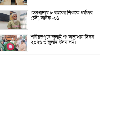
তেরখাদায় ৮ বছরের শিশুকে ধর্ষণের
চেষ্টা, আটক -০১
শরীয়তপুরে জুলাই গণঅভ্যুত্থান দিবস
২০২৬ ৩ জুলাই উদযাপন।
৫ আগস্ট ঘিরে গোপালগঞ্জে বাড়তি
নিরাপত্তা; মাঠে ৫ প্লাটুন বিজিবি,
জোরদার টহল-নজরদারি
দোয়ারাবাজারে শিশুকে ফুসলিয়ে
বলাৎকার, যুবক গ্রেপ্তার
তেরখাদায় সোনালী ব্যাংকের বর্ণাঢ্য
শোভাযাত্রা, লিফলেট বিতরণ