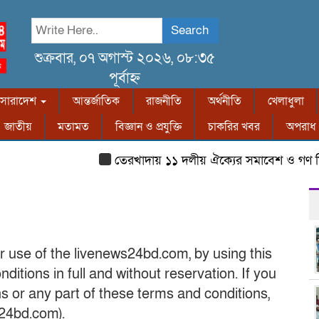
Search
শুক্রবার, ০৭ অগাস্ট ২০২৬, ০৮:৩৫
পূর্বাহ্ন
সারাদেশ
আন্তর্জাতিক
রাজনীতি
অর্থনীতি
খেলাধুলা
জাতীয়
মতামত
বিজ্ঞান ও প্রযুক্তি
চাকরির খবর
অপরাধ
তেরখাদায় ১১ দলীয় ঐক্যের সমাবেশ ও গণ মি
 use of the livenews24bd.com, by using this
itions in full and without reservation. If you
s or any part of these terms and conditions,
s24bd.com).