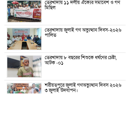
তেরখাদায় ১১ দলীয় ঐক্যের সমাবেশ ও গণ
মিছিল
তেরখাদায় জুলাই গণ অভ্যুত্থান দিবস-২০২৬
পালিত
তেরখাদায় ৮ বছরের শিশুকে ধর্ষণের চেষ্টা,
আটক -০১
শরীয়তপুরে জুলাই গণঅভ্যুত্থান দিবস ২০২৬
৩ জুলাই উদযাপন।
৫ আগস্ট ঘিরে গোপালগঞ্জে বাড়তি নিরাপত্তা;
মাঠে ৫ প্লাটুন বিজিবি, জোরদার টহল-
নজরদারি