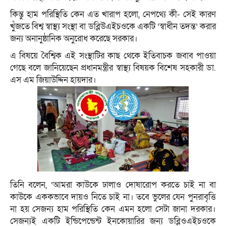
কিন্তু হাম পরিস্থিতি কেন এত খারাপ হলো, নেপথ্যে কী- সেই কারণ
খুঁজতে বিশ্ব স্বাস্থ্য সংস্থা বা ডব্লিউএইচওকে একটি ‘স্বাধীন তদন্ত’ করার
জন্য অনানুষ্ঠানিক অনুরোধ করেছে সরকার।
এ বিষয়ে বৈশ্বিক এই সংস্থাটির কাছ থেকে ইতিবাচক জবাব পাওয়া
গেছে বলে জানিয়েছেন প্রধানমন্ত্রীর স্বাস্থ্য বিষয়ক বিশেষ সহকারী ডা.
এস এম জিয়াউদ্দিন হায়দার।
তিনি বলেন, ‘আমরা কাউকে ঢালাও দোষারোপ করতে চাই না বা
কাউকে এককভাবে দায়ও নিতে চাই না। তবে ভুলের যেন পুনরাবৃত্তি
না হয় সেজন্য হাম পরিস্থিতি কেন এমন হলো সেটা জানা দরকার।
সেজন্যই একটি ইন্ডিপেন্ডেন্ট ইনকোয়ারির জন্য ডব্লিওএইচওকে