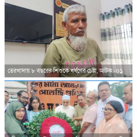
তেরখাদায় ৮ বছরের শিশুকে ধর্ষণের চেষ্টা, আটক -০১