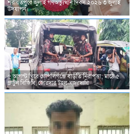
শরীয়তপুরে জুলাই গণঅভ্যুত্থান দিবস ২০২৬ ৩ জুলাই
উদযাপন।
৫ আগস্ট ঘিরে গোপালগঞ্জে বাড়তি নিরাপত্তা; মাঠে ৫
প্লাটুন বিজিবি, জোরদার টহল-নজরদারি