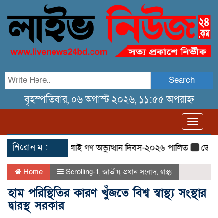
Search
বৃহস্পতিবার, ০৬ অগাস্ট ২০২৬, ১১:৫৫ অপরাহ্ন
Toggl
navig
শিরোনাম :
রখাদায় জুলাই গণ অভ্যুত্থান দিবস-২০২৬ পালিত
তেরখাদায় ৮ বছরে
Home
Scrolling-1
,
জাতীয়
,
প্রধান সংবাদ
,
স্বাস্থ্য
হাম পরিস্থিতির কারণ খুঁজতে বিশ্ব স্বাস্থ্য সংস্থার
দ্বারস্থ সরকার