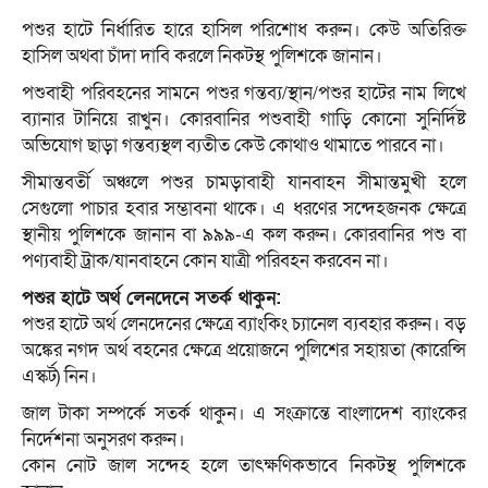
পশুর হাটে নির্ধারিত হারে হাসিল পরিশোধ করুন। কেউ অতিরিক্ত
হাসিল অথবা চাঁদা দাবি করলে নিকটস্থ পুলিশকে জানান।
পশুবাহী পরিবহনের সামনে পশুর গন্তব্য/স্থান/পশুর হাটের নাম লিখে
ব্যানার টানিয়ে রাখুন। কোরবানির পশুবাহী গাড়ি কোনো সুনির্দিষ্ট
অভিযোগ ছাড়া গন্তব্যস্থল ব্যতীত কেউ কোথাও থামাতে পারবে না।
সীমান্তবর্তী অঞ্চলে পশুর চামড়াবাহী যানবাহন সীমান্তমুখী হলে
সেগুলো পাচার হবার সম্ভাবনা থাকে। এ ধরণের সন্দেহজনক ক্ষেত্রে
স্থানীয় পুলিশকে জানান বা ৯৯৯-এ কল করুন। কোরবানির পশু বা
পণ্যবাহী ট্রাক/যানবাহনে কোন যাত্রী পরিবহন করবেন না। ‌
পশুর হাটে অর্থ লেনদেনে সতর্ক থাকুন:
পশুর হাটে অর্থ লেনদেনের ক্ষেত্রে ব্যাংকিং চ্যানেল ব্যবহার করুন। বড়
অঙ্কের নগদ অর্থ বহনের ক্ষেত্রে প্রয়োজনে পুলিশের সহায়তা (কারেন্সি
এস্কর্ট) নিন।
জাল টাকা সম্পর্কে সতর্ক থাকুন। এ সংক্রান্তে বাংলাদেশ ব্যাংকের
নির্দেশনা অনুসরণ করুন।
কোন নোট জাল সন্দেহ হলে তাৎক্ষণিকভাবে নিকটস্থ পুলিশকে