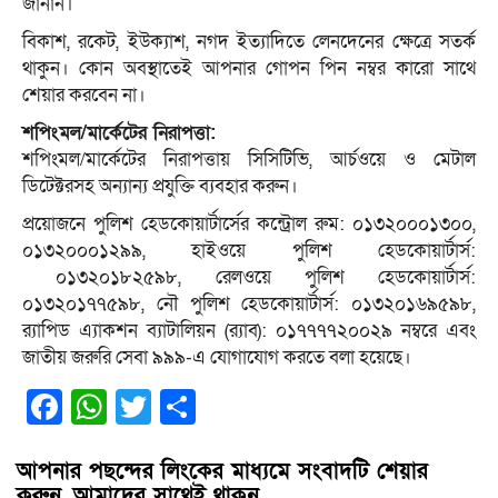
জানান।
বিকাশ, রকেট, ইউক্যাশ, নগদ ইত্যাদিতে লেনদেনের ক্ষেত্রে সতর্ক
থাকুন। কোন অবস্থাতেই আপনার গোপন পিন নম্বর কারো সাথে
শেয়ার করবেন না।
শপিংমল/মার্কেটের নিরাপত্তা:
শপিংমল/মার্কেটের নিরাপত্তায় সিসিটিভি, আর্চওয়ে ও মেটাল
ডিটেক্টরসহ অন্যান্য প্রযুক্তি ব্যবহার করুন।
প্রয়োজনে পুলিশ হেডকোয়ার্টার্সের কন্ট্রোল রুম: ০১৩২০০০১৩০০,
০১৩২০০০১২৯৯, হাইওয়ে পুলিশ হেডকোয়ার্টার্স:
০১৩২০১৮২৫৯৮, রেলওয়ে পুলিশ হেডকোয়ার্টার্স:
০১৩২০১৭৭৫৯৮, নৌ পুলিশ হেডকোয়ার্টার্স: ০১৩২০১৬৯৫৯৮,
র‍্যাপিড এ্যাকশন ব্যাটালিয়ন (র‍্যাব): ০১৭৭৭৭২০০২৯ নম্বরে এবং
জাতীয় জরুরি সেবা ৯৯৯-এ যোগাযোগ করতে বলা হয়েছে।
Facebook
WhatsApp
Twitter
Share
আপনার পছন্দের লিংকের মাধ্যমে সংবাদটি শেয়ার
করুন, আমাদের সাথেই থাকুন