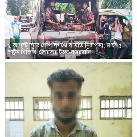
৫ আগস্ট ঘিরে গোপালগঞ্জে বাড়তি নিরাপত্তা; মাঠে ৫
প্লাটুন বিজিবি, জোরদার টহল-নজরদারি