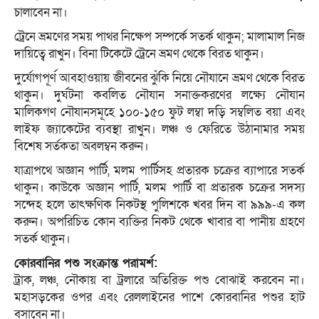
চালাবেন না।
ট্রেনে ভ্রমণের সময় পাথর নিক্ষেপ সম্পর্কে সতর্ক থাকুন; মালামাল নিজ
দায়িত্বে রাখুন। বিনা টিকেটে ট্রেনে ভ্রমণ থেকে বিরত থাকুন।
দুর্যোগপূর্ণ আবহাওয়ায় জীবনের ঝুঁকি নিয়ে নৌযানে ভ্রমণ থেকে বিরত
থাকুন। দুর্ঘটনা কবলিত নৌযান সনাক্তকরণের লক্ষ্যে নৌযান
মালিকগণ নৌযানসমূহে ১০০-১৫০ ফুট লম্বা দড়ি সম্বলিত বয়া এবং
লাইফ জ্যাকেটের ব্যবস্থা রাখুন। লঞ্চ ও ফেরিতে উঠানামার সময়
বিশেষ সর্তকতা অবলম্বন করুন।
যাত্রাপথে অজ্ঞান পার্টি, মলম পার্টিসহ প্রতারক চক্রের ব্যাপারে সতর্ক
থাকুন। কাউকে অজ্ঞান পার্টি, মলম পার্টি বা প্রতারক চক্রের সদস্য
সন্দেহ হলে তাৎক্ষণিক নিকটস্থ পুলিশকে খবর দিন বা ৯৯৯-এ কল
করুন। অপরিচিত কোন ব্যক্তির নিকট থেকে খাবার বা পানীয় গ্রহণে
সতর্ক থাকুন।
কোরবানির পশু সংক্রান্ত পরামর্শ:
ট্রাক, লঞ্চ, নৌকায় বা ট্রলারে অতিরিক্ত পশু বোঝাই করবেন না।
মহাসড়কের ওপর এবং রেললাইনের পাশে কোরবানির পশুর হাট
বসাবেন না।