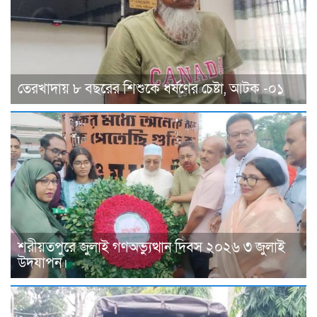
তেরখাদায় ৮ বছরের শিশুকে ধর্ষণের চেষ্টা, আটক -০১
শরীয়তপুরে জুলাই গণঅভ্যুত্থান দিবস ২০২৬ ৩ জুলাই
উদযাপন।