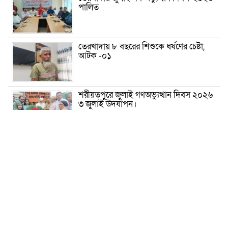
পালিত
তেরখাদায় ৮ বছরের শিশুকে ধর্ষণের চেষ্টা,
আটক -০১
শরীয়তপুরে জুলাই গণঅভ্যুত্থান দিবস ২০২৬
৩ জুলাই উদযাপন।
৫ আগস্ট ঘিরে গোপালগঞ্জে বাড়তি নিরাপত্তা;
মাঠে ৫ প্লাটুন বিজিবি, জোরদার টহল-
নজরদারি
দোয়ারাবাজারে শিশুকে ফুসলিয়ে বলাৎকার,
যুবক গ্রেপ্তার