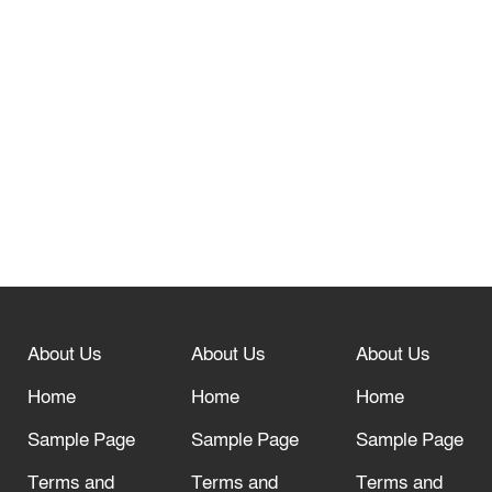
তেরখাদায় সোনালী ব্যাংকের বর্ণাঢ্য
শোভাযাত্রা, লিফলেট বিতরণ
নবীনগরে সোলার সিস্টেমে অনাবাদি জমিতে
আউশ আবাদে কৃষকের ভাগ্য বদল
বিশ্ব ফুটবলের সর্বোচ্চ নিয়ন্ত্রক সংস্থার সাথে
“অসহযোগ” আন্দোলনের হুমকি
About Us
About Us
About Us
আল্লাহ তাআলা তাঁর বান্দার জন্য তাওবার
দরজা খোলা রেখেছেন
Home
Home
Home
Sample Page
Sample Page
Sample Page
Terms and
Terms and
Terms and