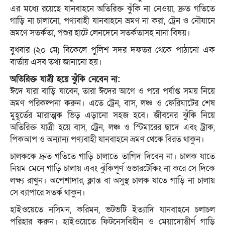
এর মধ্যে রয়েছে যানবাহনে অতিরিক্ত ঝুঁকি না নেওয়া, দ্রুত গতিতে
গাড়ি না চালানো, পণ্যবাহী যানবাহনে ভ্রমণ না করা, ট্রেন ও নৌযানে
ভ্রমণে সতর্কতা, পশুর হাটে লেনদেনে সতর্কতাসহ নানা বিষয়।
বুধবার (২০ মে) বিকেলে পুলিশ সদর দফতর থেকে পাঠানো এক
বার্তায় এসব তথ্য জানানো হয়।
অতিরিক্ত যাত্রী হয়ে ঝুঁকি নেবেন না:
ঈদে যারা বাড়ি যাবেন, তারা ঈদের আগে ও পরে পর্যাপ্ত সময় নিয়ে
ভ্রমণ পরিকল্পনা করুন। এতে ট্রেন, বাস, লঞ্চ ও ফেরিঘাটের শেষ
মুহূর্তের মারাত্মক ভিড় এড়ানো সহজ হবে। জীবনের ঝুঁকি নিয়ে
অতিরিক্ত যাত্রী হয়ে বাস, ট্রেন, লঞ্চ ও স্টিমারের ছাদে এবং ট্রাক,
পিকআপ ও অন্যান্য পণ্যবাহী যানবাহনে ভ্রমণ থেকে বিরত থাকুন।
চালককে দ্রুত গতিতে গাড়ি চালাতে তাগিদ দিবেন না। চালক যাতে
নিয়ম মেনে গাড়ি চালায় এবং ঝুঁকিপূর্ণ ওভারটেকিং না করে সে দিকে
লক্ষ্য রাখুন। অপেশাদার, ক্লান্ত বা অসুস্থ চালক যাতে গাড়ি না চালায়
সে ব্যাপারে সতর্ক থাকুন।
হাইওয়েতে নসিমন, করিমন, ভটভটি ইত্যাদি যানবাহনে চলাচল
পরিহার করুন। হাইওয়েতে ফিটনেসবিহীন ও মেয়াদোত্তীর্ণ গাড়ি