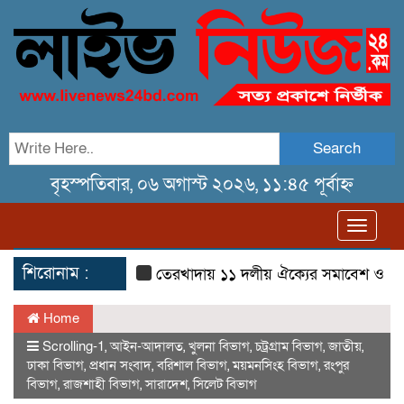
Search
বৃহস্পতিবার, ০৬ অগাস্ট ২০২৬, ১১:৪৫ পূর্বাহ্ন
Toggl
navig
শিরোনাম :
তেরখাদায় ১১ দলীয় ঐক্যের সমাবেশ ও গণ মিছিল
Home
Scrolling-1
,
আইন-আদালত
,
খুলনা বিভাগ
,
চট্রগ্রাম বিভাগ
,
জাতীয়
,
ঢাকা বিভাগ
,
প্রধান সংবাদ
,
বরিশাল বিভাগ
,
ময়মনসিংহ বিভাগ
,
রংপুর
বিভাগ
,
রাজশাহী বিভাগ
,
সারাদেশ
,
সিলেট বিভাগ