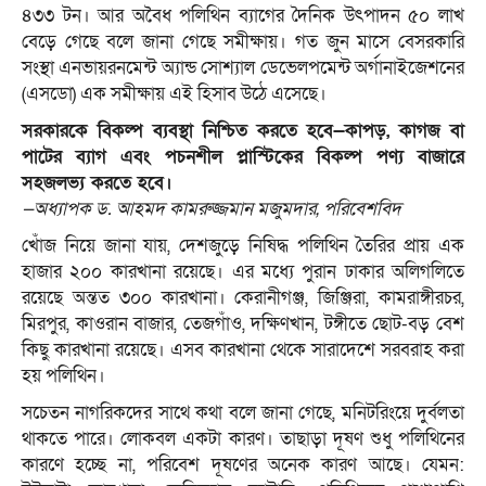
৪৩৩ টন। আর অবৈধ পলিথিন ব্যাগের দৈনিক উৎপাদন ৫০ লাখ
বেড়ে গেছে বলে জানা গেছে সমীক্ষায়। গত জুন মাসে বেসরকারি
সংস্থা এনভায়রনমেন্ট অ্যান্ড সোশ্যাল ডেভেলপমেন্ট অর্গানাইজেশনের
(এসডো) এক সমীক্ষায় এই হিসাব উঠে এসেছে।
সরকারকে বিকল্প ব্যবস্থা নিশ্চিত করতে হবে—কাপড়, কাগজ বা
পাটের ব্যাগ এবং পচনশীল প্লাস্টিকের বিকল্প পণ্য বাজারে
সহজলভ্য করতে হবে।
—অধ্যাপক ড. আহমদ কামরুজ্জমান মজুমদার, পরিবেশবিদ
খোঁজ নিয়ে জানা যায়, দেশজুড়ে নিষিদ্ধ পলিথিন তৈরির প্রায় এক
হাজার ২০০ কারখানা রয়েছে। এর মধ্যে পুরান ঢাকার অলিগলিতে
রয়েছে অন্তত ৩০০ কারখানা। কেরানীগঞ্জ, জিঞ্জিরা, কামরাঙ্গীরচর,
মিরপুর, কাওরান বাজার, তেজগাঁও, দক্ষিণখান, টঙ্গীতে ছোট-বড় বেশ
কিছু কারখানা রয়েছে। এসব কারখানা থেকে সারাদেশে সরবরাহ করা
হয় পলিথিন।
সচেতন নাগরিকদের সাথে কথা বলে জানা গেছে, মনিটরিংয়ে দুর্বলতা
থাকতে পারে। লোকবল একটা কারণ। তাছাড়া দূষণ শুধু পলিথিনের
কারণে হচ্ছে না, পরিবেশ দূষণের অনেক কারণ আছে। যেমন: