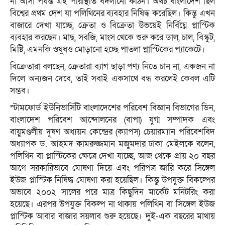
না আসা পর্যন্ত এই পরিস্থিতি বদলানো কঠিন। অথচ বাংলাদেশ ছিল
বিশ্বের প্রথম দেশ যা পলিথিনের ব্যবহার নিষিদ্ধ করেছিল। কিন্তু এখন
বাজারে দেখা যাচ্ছে, ক্রেতা ও বিক্রেতা উভয়েই নির্বিঘ্নে প্লাস্টিক
ব্যবহার করছেন। মাছ, সবজি, মাংস থেকে শুরু করে ডাল, চাল, বিস্কুট,
মিষ্টি, এমনকি ওষুধও মোড়ানো হচ্ছে পাতলা প্লাস্টিকের প্যাকেটে।
বিক্রেতারা বলছেন, ক্রেতারা ব্যাগ ছাড়া পণ্য নিতে চান না, একজন না
দিলে অন্যজন দেবে, তাই সবাই একসাথে বন্ধ করলেই কেবল এটি
সম্ভব।
স্টামফোর্ড ইউনিভার্সিটি বাংলাদেশের পরিবেশ বিজ্ঞান বিভাগের ডিন,
বাংলাদেশ পরিবেশ আন্দোলনের (বাপা) যুগ্ম সম্পাদক এবং
বায়ুমণ্ডলীয় দূষণ অধ্যয়ন কেন্দ্রের (ক্যাপস) চেয়ারম্যান পরিবেশবিদ
অধ্যাপক ড. আহমদ কামরুজ্জমান মজুমদার ঢাকা মেইলকে বলেন,
পলিথিন বা প্লাস্টিকের ক্ষেত্রে দেখা যাচ্ছে, আজ থেকে প্রায় ২০ বছর
আগে সরকারিভাবে ঘোষণা দিয়ে এবং পরিপত্র জারি করে সিঙ্গেল
ইউজ প্লাস্টিক নিষিদ্ধ ঘোষণা করা হয়েছিল। কিন্তু উপযুক্ত বিকল্পের
অভাবে ২০০২ সালের পরে মাত্র কিছুদিন মার্কেট মনিটরিং করা
হয়েছে। এরপর উপযুক্ত বিকল্প না থাকায় পলিথিন বা সিঙ্গেল ইউজ
প্লাস্টিক আবার বাজার সয়লাব শুরু হয়েছে। দুই-এক বছরের মাথায়