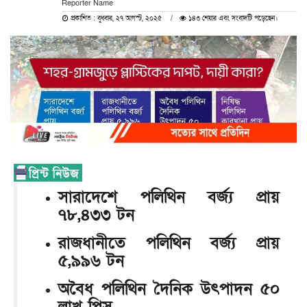
Reporter Name
প্রকাশিত : বুধবার, ২৭ আগস্ট, ২০২৫
১৪৩ শেয়ার এবং সংবাদটি পড়েছেন।
সারাদেশে পলিথিন বর্জ্য প্রায়
৭৮,৪৩৩ টন
রাজধানীতে পলিথিন বর্জ্য প্রায়
৫,৯৯৬ টন
অবৈধ পলিথিন দৈনিক উৎপাদন ৫০
লাখ পিস