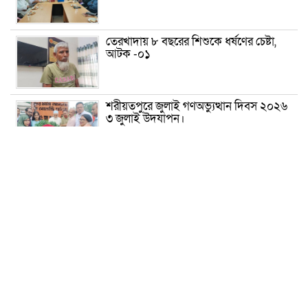
তেরখাদায় ৮ বছরের শিশুকে ধর্ষণের চেষ্টা,
আটক -০১
শরীয়তপুরে জুলাই গণঅভ্যুত্থান দিবস ২০২৬
৩ জুলাই উদযাপন।
৫ আগস্ট ঘিরে গোপালগঞ্জে বাড়তি নিরাপত্তা;
মাঠে ৫ প্লাটুন বিজিবি, জোরদার টহল-
নজরদারি
দোয়ারাবাজারে শিশুকে ফুসলিয়ে বলাৎকার,
যুবক গ্রেপ্তার