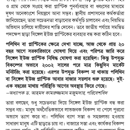
ও গ্রাম থেকে সংগ্রহ করা প্লাস্টিক পুনর্ব্যবহার বা ধ্বংসের মাধ্যমে
দূষণ অনেকাংশে নিয়ন্ত্রণে আনা সম্ভব। স্থানীয় প্রশাসনের কর্মকর্তারা
জানিয়েছেন, তারা সচেতনতা বাড়ানোর কর্মসূচি চালাবেন এবং নিয়মিত
অভিযান চালিয়ে দায়ীদের শাস্তি দেবেন। তবে জাতীয় পর্যায়ে সমন্বিত
পদক্ষেপ ছাড়া সিঙ্গেল ইউজ প্লাস্টিকের ব্যবহার বন্ধ করা কঠিন হবে।
পলিথিন বা প্লাস্টিকের ক্ষেত্রে দেখা যাচ্ছে, আজ থেকে প্রায় ২০
বছর আগে সরকারিভাবে ঘোষণা দিয়ে এবং পরিপত্র জারি করে
সিঙ্গেল ইউজ প্লাস্টিক নিষিদ্ধ ঘোষণা করা হয়েছিল। কিন্তু উপযুক্ত
বিকল্পের অভাবে ২০০২ সালের পরে মাত্র কিছুদিন মার্কেট
মনিটরিং করা হয়েছে। এরপর উপযুক্ত বিকল্প না থাকায় পলিথিন
বা সিঙ্গেল ইউজ প্লাস্টিক আবার বাজার সয়লাব শুরু হয়েছে। দুই-
এক বছরের মাথায় পরিস্থিতি আগের অবস্থায় ফিরে গেছে।
—অধ্যাপক ড. আহমদ কামরুজ্জমান মজুমদার, পরিবেশবিদ
তারা বলছেন, শুধু সচেতনতা দিয়ে সিঙ্গেল ইউজ প্লাস্টিক বন্ধ করা
সম্ভব নয়। মানুষ অর্থনৈতিকভাবে লাভজনক বিকল্প না পেলে পুরনো
অভ্যাস ত্যাগ করে না। পলিথিন ব্যাগ সস্তা ও সহজলভ্য হওয়ায়
সাধারণ মানুষ এটি ছাড়তে চায় না। বাজারে সস্তা এবং কার্যকর বিকল্প