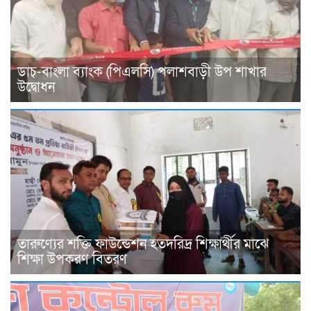
ডাচ্-বাংলা ব্যাংক (পিএলসি) পলাশবাড়ী উপ শাখার
উদ্বোধন
তারুণ্যের শক্তি ফাউন্ডেশন হতদরিদ্র শিক্ষার্থীর মাঝে
শিক্ষা উপকরণ বিতরণ