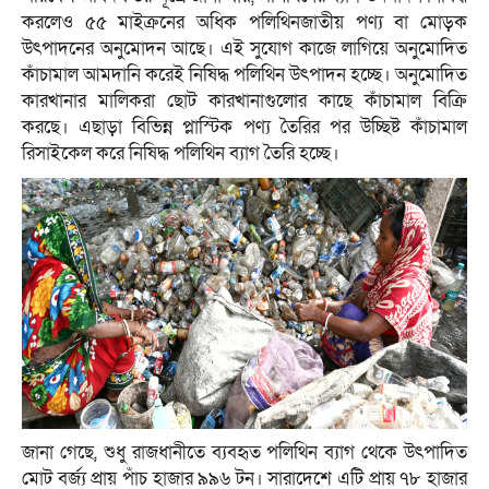
করলেও ৫৫ মাইক্রনের অধিক পলিথিনজাতীয় পণ্য বা মোড়ক
উৎপাদনের অনুমোদন আছে। এই সুযোগ কাজে লাগিয়ে অনুমোদিত
কাঁচামাল আমদানি করেই নিষিদ্ধ পলিথিন উৎপাদন হচ্ছে। অনুমোদিত
কারখানার মালিকরা ছোট কারখানাগুলোর কাছে কাঁচামাল বিক্রি
করছে। এছাড়া বিভিন্ন প্লাস্টিক পণ্য তৈরির পর উচ্ছিষ্ট কাঁচামাল
রিসাইকেল করে নিষিদ্ধ পলিথিন ব্যাগ তৈরি হচ্ছে।
জানা গেছে, শুধু রাজধানীতে ব্যবহৃত পলিথিন ব্যাগ থেকে উৎপাদিত
মোট বর্জ্য প্রায় পাঁচ হাজার ৯৯৬ টন। সারাদেশে এটি প্রায় ৭৮ হাজার