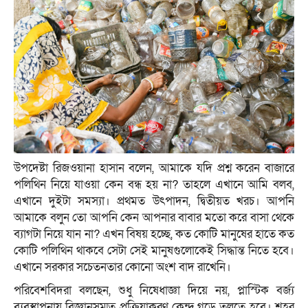
উপদেষ্টা রিজওয়ানা হাসান বলেন, আমাকে যদি প্রশ্ন করেন বাজারে
পলিথিন নিয়ে যাওয়া কেন বন্ধ হয় না? তাহলে এখানে আমি বলব,
এখানে দুইটা সমস্যা। প্রথমত উৎপাদন, দ্বিতীয়ত খরচ। আপনি
আমাকে বলুন তো আপনি কেন আপনার বাবার মতো করে বাসা থেকে
ব্যাগটা নিয়ে যান না? এখন বিষয় হচ্ছে, কত কোটি মানুষের হাতে কত
কোটি পলিথিন থাকবে সেটা সেই মানুষগুলোকেই সিদ্ধান্ত নিতে হবে।
এখানে সরকার সচেতনতার কোনো অংশ বাদ রাখেনি।
পরিবেশবিদরা বলছেন, শুধু নিষেধাজ্ঞা দিয়ে নয়, প্লাস্টিক বর্জ্য
ব্যবস্থাপনায় বিজ্ঞানসম্মত প্রক্রিয়াকরণ কেন্দ্র গড়ে তুলতে হবে। শহর