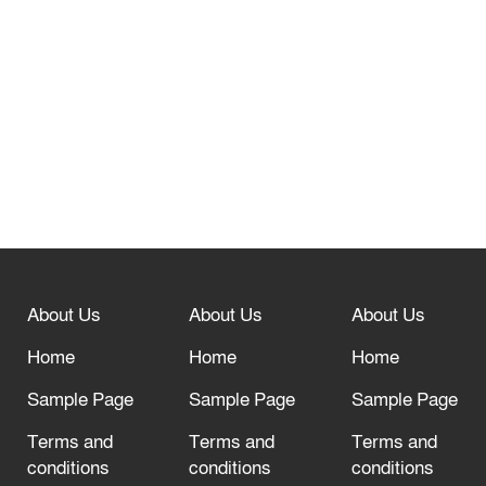
তেরখাদায় সোনালী ব্যাংকের বর্ণাঢ্য
শোভাযাত্রা, লিফলেট বিতরণ
নবীনগরে সোলার সিস্টেমে অনাবাদি জমিতে
আউশ আবাদে কৃষকের ভাগ্য বদল
বিশ্ব ফুটবলের সর্বোচ্চ নিয়ন্ত্রক সংস্থার সাথে
“অসহযোগ” আন্দোলনের হুমকি
About Us
About Us
About Us
আল্লাহ তাআলা তাঁর বান্দার জন্য তাওবার
দরজা খোলা রেখেছেন
Home
Home
Home
Sample Page
Sample Page
Sample Page
Terms and
Terms and
Terms and
conditions
conditions
conditions