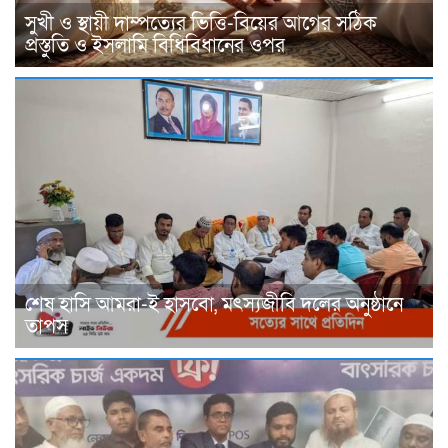
সুখী ও স্থায়ী দাম্পত্যের ভিত্তি-বিয়ের আগের সঠিক
প্রস্তুতি ও ইসলামি বিধিবিধানের ওপর
শেষ হাসি আমরা-ই হাসবো, মৎস্যজীবি দলের অনুষ্ঠানে
তাপস