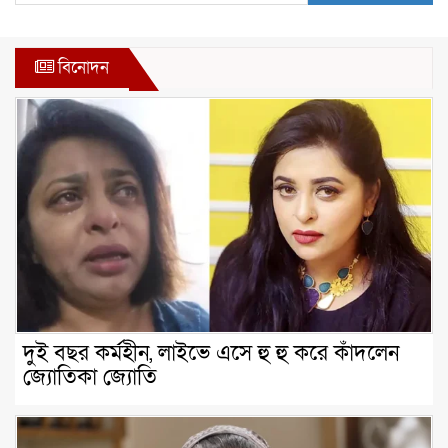
বিনোদন
দুই বছর কর্মহীন, লাইভে এসে হু হু করে কাঁদলেন
জ্যোতিকা জ্যোতি