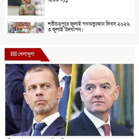
আটক -০১
শরীয়তপুরে জুলাই গণঅভ্যুত্থান দিবস ২০২৬
৩ জুলাই উদযাপন।
৫ আগস্ট ঘিরে গোপালগঞ্জে বাড়তি নিরাপত্তা;
খেলাধুলা
মাঠে ৫ প্লাটুন বিজিবি, জোরদার টহল-
নজরদারি
দোয়ারাবাজারে শিশুকে ফুসলিয়ে বলাৎকার,
যুবক গ্রেপ্তার
তেরখাদায় সোনালী ব্যাংকের বর্ণাঢ্য
শোভাযাত্রা, লিফলেট বিতরণ