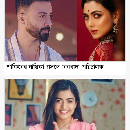
শাকিবের নায়িকা প্রসঙ্গে ‘বরবাদ’ পরিচালক