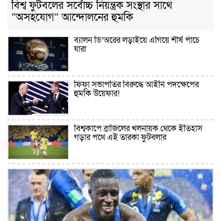
বিশ্ব ফুটবলের সর্বোচ্চ নিয়ন্ত্রক সংস্থার সাথে
“অসহযোগ” আন্দোলনের হুমকি
নবীনগরে সোলার সিস্টেমে অনাবাদি জমিতে
আউশ আবাদে কৃষকের ভাগ্য বদল
ব্যালন ডি’অরের লড়াইয়ে এগিয়ে শীর্ষ পাঁচে
যারা
বিশ্ব ফুটবলের সর্বোচ্চ নিয়ন্ত্রক সংস্থার সাথে
“অসহযোগ” আন্দোলনের হুমকি
ফিফা সভাপতির বিরুদ্ধে আইনি পদক্ষেপের
হুমকি উয়েফার!
আল্লাহ তাআলা তাঁর বান্দার জন্য তাওবার
দরজা খোলা রেখেছেন
বিশ্বকাপে ব্রাজিলের খলনায়ক থেকে ইতিহাস
গড়ার পথে এই তারকা ফুটবলার