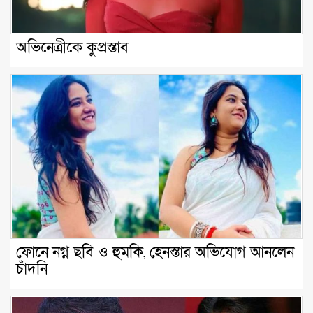
অভিনেত্রীকে কুপ্রস্তাব
ফোনে নগ্ন ছবি ও হুমকি, হেনস্তার অভিযোগ আনলেন
চাঁদনি