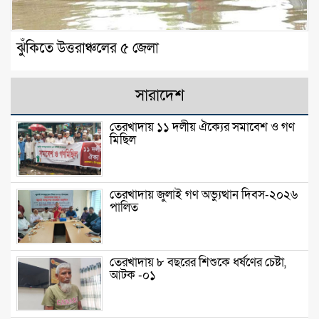
ঝুঁকিতে উত্তরাঞ্চলের ৫ জেলা
সারাদেশ
তেরখাদায় ১১ দলীয় ঐক্যের সমাবেশ ও গণ
মিছিল
তেরখাদায় জুলাই গণ অভ্যুত্থান দিবস-২০২৬
পালিত
তেরখাদায় ৮ বছরের শিশুকে ধর্ষণের চেষ্টা,
আটক -০১