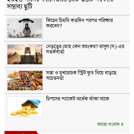
সম্ভাব্য ছুটি
কিচেন চিমনি কতদিন পরপর পরিষ্কার
করবেন?
নেতৃত্বের মোহ কেন ভয়ংকর? রাসুল (স.)-এর
সতর্কবার্তা
সস্তা ও মুখরোচক স্ট্রিট ফুড নিয়ে বাড়ছে
সচেতনতা
চিপসের প্যাকেট অর্ধেক ফাঁকা থাকে
আরো সংবাদ