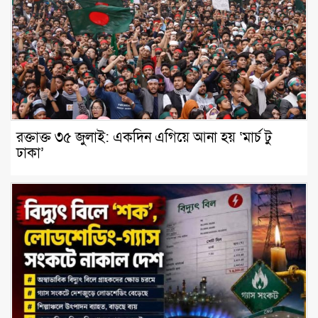
রক্তাক্ত ৩৫ জুলাই: একদিন এগিয়ে আনা হয় ‘মার্চ টু
ঢাকা’