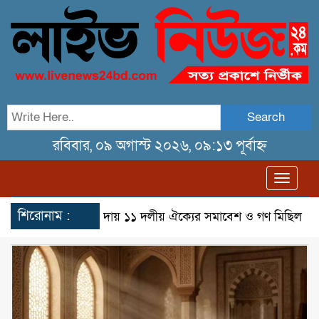
Search
রবিবার, ০৯ অগাস্ট ২০২৬, ০৯:১৩ পূর্বাহ্ন
Toggl
navig
শিরোনাম :
েরখাদায় ১১ দলীয় ঐক্যের সমাবেশ ও গণ মিছিল
তেরখাদায় জুলাই 