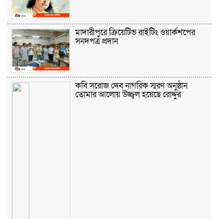
মাদারীপুরে ক্রিয়েটিভ রাইটিং ওয়ার্কশপের
সনদপত্র প্রদান
কবি সরোজ দেব নাগরিক স্মরণ অনুষ্ঠান
তোমার আলোয় উজ্জ্বল হয়েছে রোদ্দুর