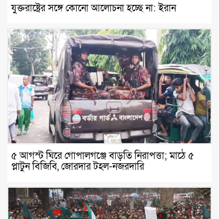
যুক্তরাষ্ট্রের সঙ্গে কোনো আলোচনা হচ্ছে না: ইরান
৫ আগস্ট ঘিরে গোপালগঞ্জে বাড়তি নিরাপত্তা; মাঠে ৫
প্লাটুন বিজিবি, জোরদার টহল-নজরদারি