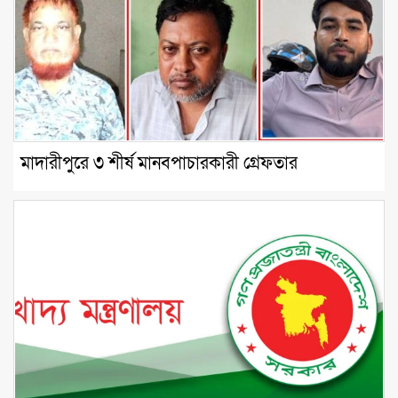
মাদারীপুরে ৩ শীর্ষ মানবপাচারকারী গ্রেফতার