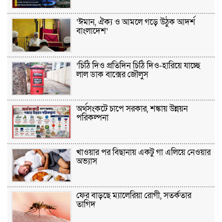
‘ঈমান, ঐক্য ও আমলে গড়ে উঠুক আদর্শ
বাংলাদেশ’
‘চিঠি দিও প্রতিদিন চিঠি দিও-হারিয়ে যাচ্ছে
লাল ডাক বাক্সের জৌলুস
অর্থসংকটে চাপে সরকার, শঙ্কায় উন্নয়ন
পরিকল্পনা
খাওয়ার পর বিছানায় একটু গা এলিয়ে নেওয়ার
অভ্যাস
ফের বাড়ছে ম্যালেরিয়া রোগী, সতর্কতার
তাগিদ