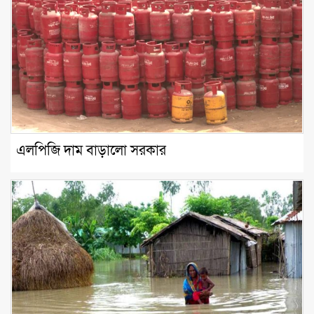
এলপিজি দাম বাড়ালো সরকার