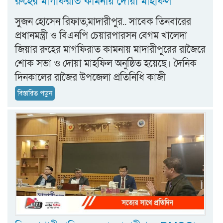
রুহের মাগফিরাত কামনায় দোয়া মাহফিল
সুজন হোসেন রিফাত,মাদারীপুর.. সাবেক তিনবারের
প্রধানমন্ত্রী ও বিএনপি চেয়ারপারসন বেগম খালেদা
জিয়ার রুহের মাগফিরাত কামনায় মাদারীপুরের রাজৈরে
শোক সভা ও দোয়া মাহফিল অনুষ্ঠিত হয়েছে। দৈনিক
দিনকালের রাজৈর উপজেলা প্রতিনিধি কাজী
বিস্তারিত পড়ুন