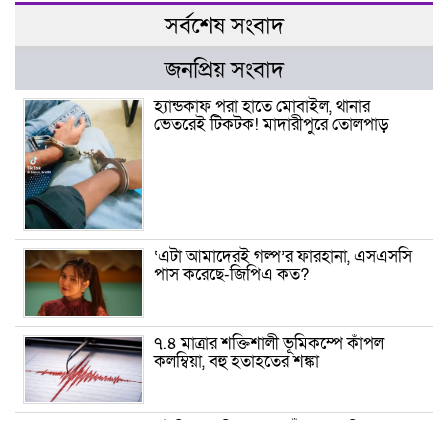
সর্বশেষ সংবাদ
জনপ্রিয় সংবাদ
হ্যান্ডকাফ পরা হাতে মোবাইল, থানার
ভেতরেই টিকটক! মাদারীপুরে তোলপাড়
‘এটা আমাদেরই গল্প’র ফারহানা, এসএসসি
পাস করেছে-জিপিএ কত?
৭.৪ মাত্রার শক্তিশালী ভূমিকম্পে কাঁপল
কলম্বিয়া, বহু হতাহতের শঙ্কা
সৌদিতে অগ্নিকাণ্ড, নওগাঁর ১৩ পরিবারের স্বপ্ন
পুড়ে ছাই