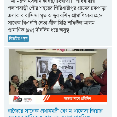
আমিরুল ইসলাম কবির,গাইবান্ধা।। গাইবান্ধার
পলাশবাড়ী পৌর শহরের গিরিধারীপুর গ্রামের চকপাড়া
এলাকার বাসিন্দা মৃত আব্দুর রশিদ প্রামাণিকের ছেলে
সাবেক বিএনপি নেতা গ্রীল মিস্ত্রি শফিউল আলম
প্রামাণিক (৫৫) দীর্ঘদিন ধরে অসুস্থ
বিস্তারিত পড়ুন
রাজৈরে সাবেক প্রধানমন্ত্রী বেগম খালেদা জিয়ার