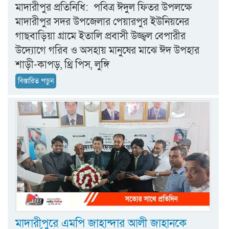
‎মাদারীপুর প্রতিনিধি: ‎ ‎পবিত্র ঈদুল ফিতর উপলক্ষে
মাদারীপুর সদর উপজেলার পেয়ারপুর ইউনিয়নের
গাছবাড়িয়া গ্রামে ইতালি প্রবাসী উজ্জ্বল বেপারীর
উদ্যোগে গরিব ও অসহায় মানুষের মাঝে ঈদ উপহার
শাড়ী-কাপড়, থ্রি পিস, লুঙ্গি
বিস্তারিত পড়ুন
মাদারীপুরে এমপি জাহান্দার আলী জাহানকে