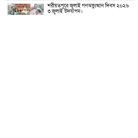
শরীয়তপুরে জুলাই গণঅভ্যুত্থান দিবস ২০২৬
৩ জুলাই উদযাপন।
৫ আগস্ট ঘিরে গোপালগঞ্জে বাড়তি নিরাপত্তা;
মাঠে ৫ প্লাটুন বিজিবি, জোরদার টহল-
নজরদারি
দোয়ারাবাজারে শিশুকে ফুসলিয়ে বলাৎকার,
যুবক গ্রেপ্তার
তেরখাদায় সোনালী ব্যাংকের বর্ণাঢ্য
শোভাযাত্রা, লিফলেট বিতরণ
নবীনগরে সোলার সিস্টেমে অনাবাদি জমিতে