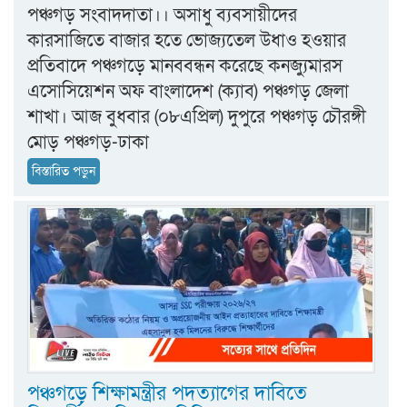
পঞ্চগড় সংবাদদাতা।। অসাধু ব্যবসায়ীদের
কারসাজিতে বাজার হতে ভোজ্যতেল উধাও হওয়ার
প্রতিবাদে পঞ্চগড়ে মানববন্ধন করেছে কনজ্যুমারস
এসোসিয়েশন অফ বাংলাদেশ (ক্যাব) পঞ্চগড় জেলা
শাখা। আজ বুধবার (০৮এপ্রিল) দুপুরে পঞ্চগড় চৌরঙ্গী
মোড় পঞ্চগড়-ঢাকা
বিস্তারিত পড়ুন
পঞ্চগড়ে শিক্ষামন্ত্রীর পদত্যাগের দাবিতে