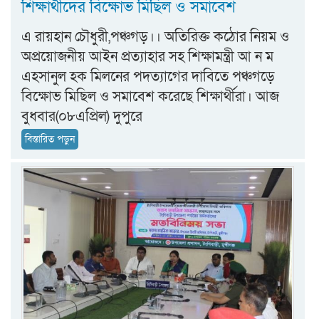
শিক্ষার্থীদের বিক্ষোভ মিছিল ও সমাবেশ
এ রায়হান চৌধুরী,পঞ্চগড়।। অতিরিক্ত কঠোর নিয়ম ও
অপ্রয়োজনীয় আইন প্রত্যাহার সহ শিক্ষামন্ত্রী আ ন ম
এহসানুল হক মিলনের পদত্যাগের দাবিতে পঞ্চগড়ে
বিক্ষোভ মিছিল ও সমাবেশ করেছে শিক্ষার্থীরা। আজ
বুধবার(০৮এপ্রিল) দুপুরে
বিস্তারিত পড়ুন