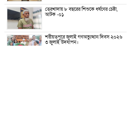
তেরখাদায় ৮ বছরের শিশুকে ধর্ষণের চেষ্টা,
আটক -০১
শরীয়তপুরে জুলাই গণঅভ্যুত্থান দিবস ২০২৬
৩ জুলাই উদযাপন।
৫ আগস্ট ঘিরে গোপালগঞ্জে বাড়তি নিরাপত্তা;
মাঠে ৫ প্লাটুন বিজিবি, জোরদার টহল-
নজরদারি
দোয়ারাবাজারে শিশুকে ফুসলিয়ে বলাৎকার,
যুবক গ্রেপ্তার