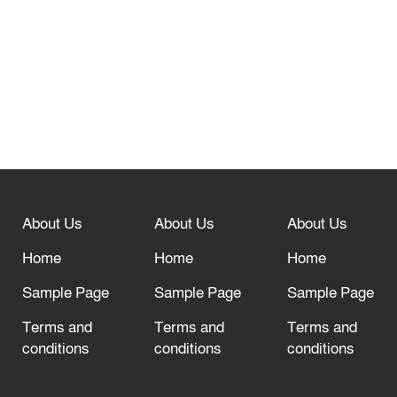
তেরখাদায় সোনালী ব্যাংকের বর্ণাঢ্য
শোভাযাত্রা, লিফলেট বিতরণ
নবীনগরে সোলার সিস্টেমে অনাবাদি জমিতে
আউশ আবাদে কৃষকের ভাগ্য বদল
বিশ্ব ফুটবলের সর্বোচ্চ নিয়ন্ত্রক সংস্থার সাথে
“অসহযোগ” আন্দোলনের হুমকি
About Us
About Us
About Us
আল্লাহ তাআলা তাঁর বান্দার জন্য তাওবার
Home
Home
Home
দরজা খোলা রেখেছেন
Sample Page
Sample Page
Sample Page
Terms and
Terms and
Terms and
conditions
conditions
conditions