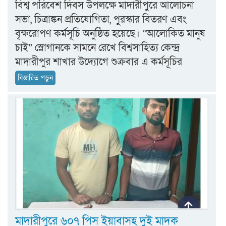
বিশ্ব পরিবেশ দিবস উপলক্ষে মাদারীপুরে আলোচনা
সভা, চিত্রাঙ্কন প্রতিযোগিতা, পুরস্কার বিতরণ এবং
বৃক্ষরোপণ কর্মসূচি অনুষ্ঠিত হয়েছে। “আলোকিত মানুষ
চাই” স্লোগানকে সামনে রেখে বিশ্বসাহিত্য কেন্দ্র
মাদারীপুর শাখার উদ্যোগে শুক্রবার এ কর্মসূচির
বিস্তারিত পড়ুন
মাদারীপুরে ৬০৭ পিস ইয়াবাসহ দুই মাদক