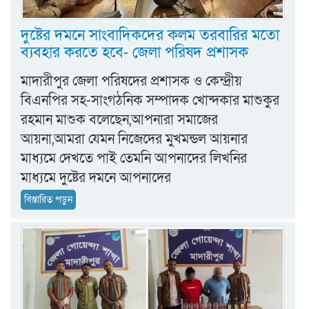
দুষ্টের দমনে সাংবাদিকদের কলম তরবারির মতো
ব্যবহার করতে হবে- জেলা পরিষদ প্রশাসক
মাদারীপুর জেলা পরিষদের প্রশাসক ও কেন্দ্রীয়
বিএনপির সহ-সাংগঠনিক সম্পাদক খোন্দকার মাশুকুর
রহমান মাশুক বলেছেন,আপনারা সমাজের
আয়না,আমরা যেমন নিজেদের মুখমন্ডল আয়নার
মাধ্যমে দেখতে পাই তেমনি আপনাদের লিখনির
মাধ্যমে দুষ্টের দমনে আপনাদের
বিস্তারিত পড়ুন