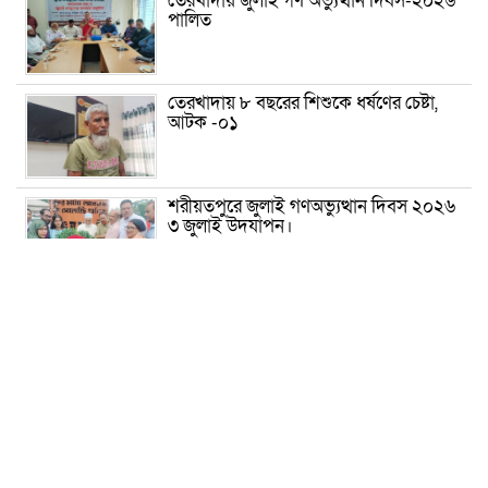
তেরখাদায় জুলাই গণ অভ্যুত্থান দিবস-২০২৬
পালিত
তেরখাদায় ৮ বছরের শিশুকে ধর্ষণের চেষ্টা,
আটক -০১
শরীয়তপুরে জুলাই গণঅভ্যুত্থান দিবস ২০২৬
৩ জুলাই উদযাপন।
৫ আগস্ট ঘিরে গোপালগঞ্জে বাড়তি নিরাপত্তা;
মাঠে ৫ প্লাটুন বিজিবি, জোরদার টহল-
নজরদারি
দোয়ারাবাজারে শিশুকে ফুসলিয়ে বলাৎকার,
যুবক গ্রেপ্তার