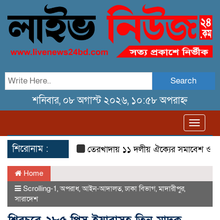
Search
শনিবার, ০৮ অগাস্ট ২০২৬, ১০:৫৮ অপরাহ্ন
Toggl
navig
শিরোনাম :
তেরখাদায় ১১ দলীয় ঐক্যের সমাবেশ ও গণ মিছি
Home
Scrolling-1
,
অপরাধ
,
আইন-আদালত
,
ঢাকা বিভাগ
,
মাদারীপুর
,
সারাদেশ