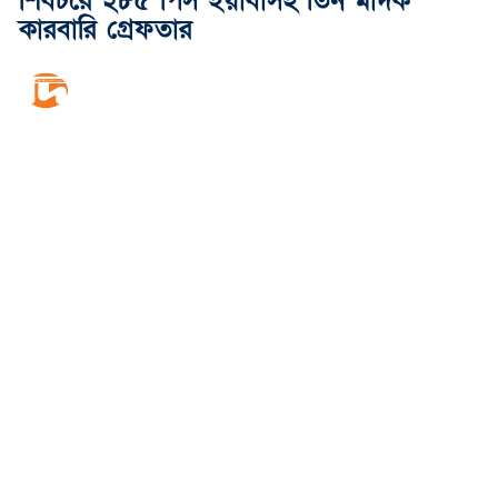
শিবচরে ২৮৫ পিস ইয়াবাসহ তিন মাদক
কারবারি গ্রেফতার