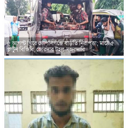
৫ আগস্ট ঘিরে গোপালগঞ্জে বাড়তি নিরাপত্তা; মাঠে ৫
প্লাটুন বিজিবি, জোরদার টহল-নজরদারি