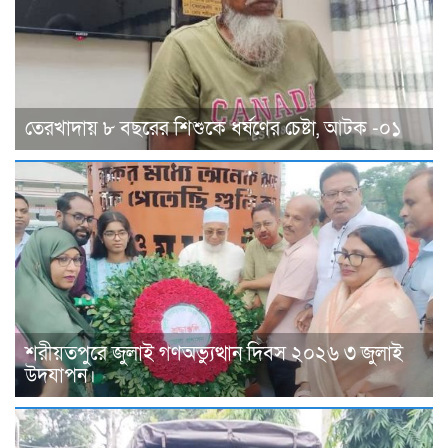
তেরখাদায় ৮ বছরের শিশুকে ধর্ষণের চেষ্টা, আটক -০১
শরীয়তপুরে জুলাই গণঅভ্যুত্থান দিবস ২০২৬ ৩ জুলাই
উদযাপন।