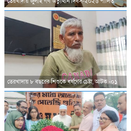
তেরখাদায় জুলাই গণ অভ্যুত্থান দিবস-২০২৬ পালিত
তেরখাদায় ৮ বছরের শিশুকে ধর্ষণের চেষ্টা, আটক -০১