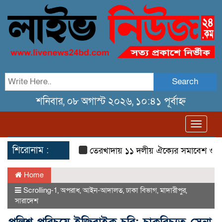
Search
শনিবার, ০৮ অগাস্ট ২০২৬, ১০:৪১ পূর্বাহ্ন
Toggl
navig
শিরোনাম :
তেরখাদায় ১১ দলীয় ঐক্যের সমাবেশ ও গণ মিছ
Home
Scrolling-1
,
অপরাধ
,
আইন-আদালত
,
ঢাকা বিভাগ
,
মাদারীপুর
,
সারাদেশ