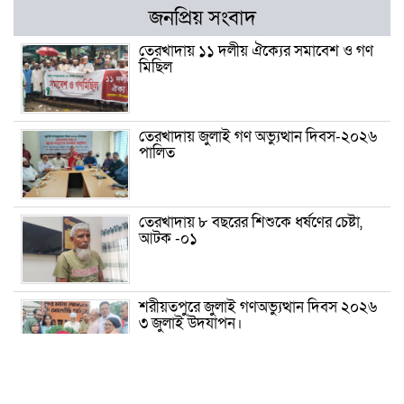
জনপ্রিয় সংবাদ
তেরখাদায় ১১ দলীয় ঐক্যের সমাবেশ ও গণ
মিছিল
তেরখাদায় জুলাই গণ অভ্যুত্থান দিবস-২০২৬
পালিত
তেরখাদায় ৮ বছরের শিশুকে ধর্ষণের চেষ্টা,
আটক -০১
শরীয়তপুরে জুলাই গণঅভ্যুত্থান দিবস ২০২৬
৩ জুলাই উদযাপন।
৫ আগস্ট ঘিরে গোপালগঞ্জে বাড়তি নিরাপত্তা;
মাঠে ৫ প্লাটুন বিজিবি, জোরদার টহল-