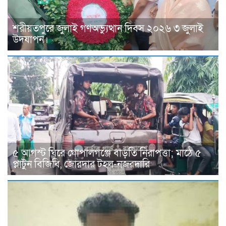
শরীয়তপুরে জুলাই গণঅভ্যুত্থান দিবস ২০২৬ ৩ জুলাই
উদযাপন।
৫ আগস্ট ঘিরে গোপালগঞ্জে বাড়তি নিরাপত্তা; মাঠে ৫
প্লাটুন বিজিবি, জোরদার টহল-নজরদারি