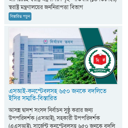
স্বরাষ্ট্র মন্ত্রণালয়ের জননিরাপত্তা বিভাগ
বিস্তারিত পড়ুন
এসআই-কনস্টেবলসহ ৬৫০ জনকে বদলিতে
ইসির সম্মতি-বিস্তারিত
আসন্ন দ্বাদশ সংসদ নির্বাচন সুষ্ঠু করার জন্য
উপপরিদর্শক (এসআই), সহকারী উপপরিদর্শক
(এএসআই), সার্জেন্ট কনস্টেবলসহ ৬৫০ জনকে বদলি