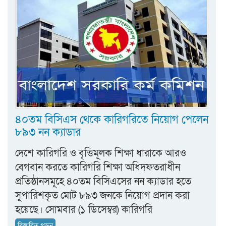
৪০তম বিসিএস থেকে কারিগরিতে নিয়োগ পেলেন
৮৯৩ নন ক্যাডার
দেশে কারিগরি ও বৃত্তিমূলক শিক্ষা ধারাকে আরও
বেগবান করতে কারিগরি শিক্ষা অধিদফতরাধীন
প্রতিষ্ঠানসমূহে ৪০তম বিসিএসের নন ক্যাডার হতে
সুপারিশকৃত মোট ৮৯৩ জনকে নিয়োগ প্রদান করা
হয়েছে। সোমবার (১ ডিসেম্বর) কারিগরি
বিস্তারিত পড়ুন