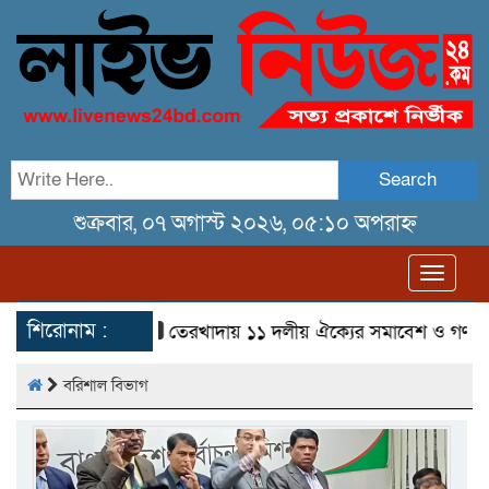
Search
শুক্রবার, ০৭ অগাস্ট ২০২৬, ০৫:১০ অপরাহ্ন
Toggl
navig
শিরোনাম :
তেরখাদায় ১১ দলীয় ঐক্যের সমাবেশ ও গণ মিছিল
বরিশাল বিভাগ