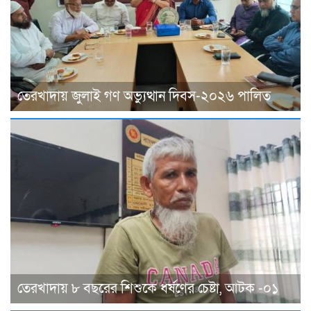
তেরখাদায় জুলাই গণ অভ্যুত্থান দিবস-২০২৬ পালিত
তেরখাদায় ৮ বছরের শিশুকে ধর্ষণের চেষ্টা, আটক -০১