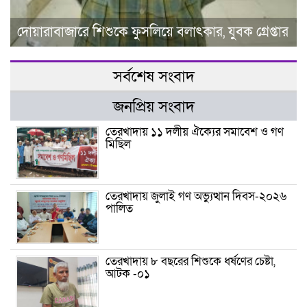
দোয়ারাবাজারে শিশুকে ফুসলিয়ে বলাৎকার, যুবক গ্রেপ্তার
সর্বশেষ সংবাদ
জনপ্রিয় সংবাদ
তেরখাদায় ১১ দলীয় ঐক্যের সমাবেশ ও গণ
মিছিল
তেরখাদায় জুলাই গণ অভ্যুত্থান দিবস-২০২৬
পালিত
তেরখাদায় ৮ বছরের শিশুকে ধর্ষণের চেষ্টা,
আটক -০১