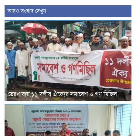
আরও সংবাদ দেখুন
তেরখাদায় ১১ দলীয় ঐক্যের সমাবেশ ও গণ মিছিল