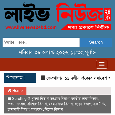
Search
শনিবার, ০৮ অগাস্ট ২০২৬, ১১:৩২ পূর্বাহ্ন
Toggl
navig
শিরোনাম :
তেরখাদায় ১১ দলীয় ঐক্যের সমাবেশ ও গণ মিছ
Home
Scrolling-2
,
খুলনা বিভাগ
,
চট্রগ্রাম বিভাগ
,
জাতীয়
,
ঢাকা বিভাগ
,
প্রধান সংবাদ
,
বরিশাল বিভাগ
,
ময়মনসিংহ বিভাগ
,
রংপুর বিভাগ
,
রাজনীতি
,
রাজশাহী বিভাগ
,
সারাদেশ
,
সিলেট বিভাগ