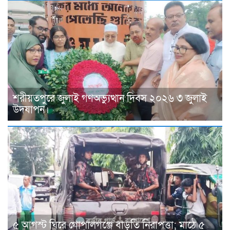
শরীয়তপুরে জুলাই গণঅভ্যুত্থান দিবস ২০২৬ ৩ জুলাই
উদযাপন।
৫ আগস্ট ঘিরে গোপালগঞ্জে বাড়তি নিরাপত্তা; মাঠে ৫