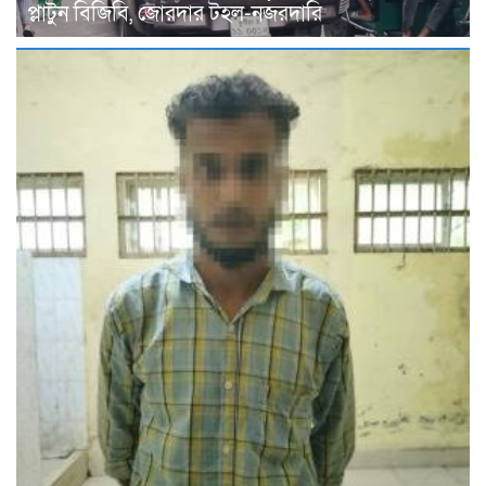
প্লাটুন বিজিবি, জোরদার টহল-নজরদারি