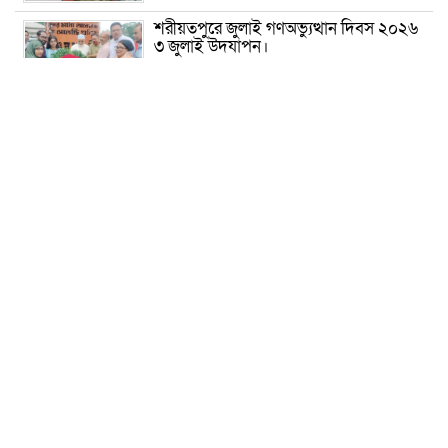
শরীয়তপুরে জুলাই গণঅভ্যুত্থান দিবস ২০২৬
৩ জুলাই উদযাপন।
৫ আগস্ট ঘিরে গোপালগঞ্জে বাড়তি নিরাপত্তা;
মাঠে ৫ প্লাটুন বিজিবি, জোরদার টহল-
নজরদারি
দোয়ারাবাজারে শিশুকে ফুসলিয়ে বলাৎকার,
যুবক গ্রেপ্তার
তেরখাদায় সোনালী ব্যাংকের বর্ণাঢ্য
শোভাযাত্রা, লিফলেট বিতরণ
নবীনগরে সোলার সিস্টেমে অনাবাদি জমিতে