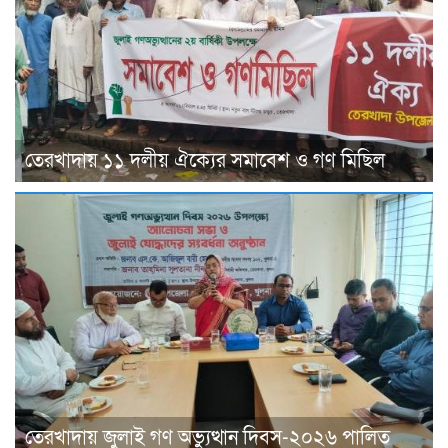
তেরখাদায় ১১ দলীয় ঐক্যের সমাবেশ ও গণ মিছিল
তেরখাদায় জুলাই গণ অভ্যুত্থান দিবস-২০২৬ পালিত