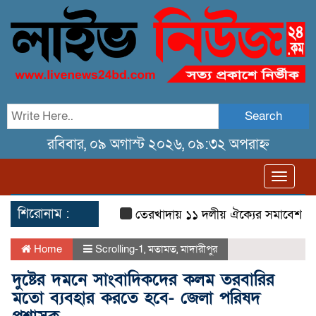
Search
রবিবার, ০৯ অগাস্ট ২০২৬, ০৯:৩২ অপরাহ্ন
Toggl
navig
শিরোনাম :
তেরখাদায় ১১ দলীয় ঐক্যের সমাবেশ ও গণ ম
Home
Scrolling-1
,
মতামত
,
মাদারীপুর
দুষ্টের দমনে সাংবাদিকদের কলম তরবারির
মতো ব্যবহার করতে হবে- জেলা পরিষদ