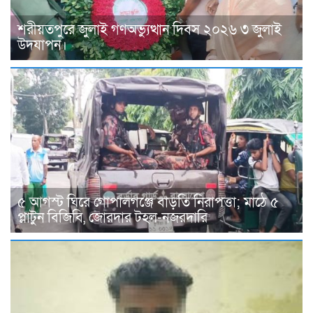
শরীয়তপুরে জুলাই গণঅভ্যুত্থান দিবস ২০২৬ ৩ জুলাই
উদযাপন।
৫ আগস্ট ঘিরে গোপালগঞ্জে বাড়তি নিরাপত্তা; মাঠে ৫
প্লাটুন বিজিবি, জোরদার টহল-নজরদারি