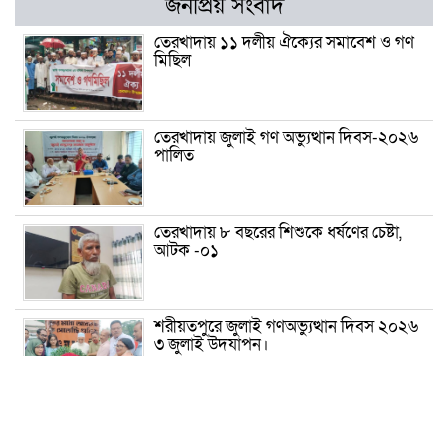
জনপ্রিয় সংবাদ
তেরখাদায় ১১ দলীয় ঐক্যের সমাবেশ ও গণ
মিছিল
তেরখাদায় জুলাই গণ অভ্যুত্থান দিবস-২০২৬
পালিত
তেরখাদায় ৮ বছরের শিশুকে ধর্ষণের চেষ্টা,
আটক -০১
শরীয়তপুরে জুলাই গণঅভ্যুত্থান দিবস ২০২৬
৩ জুলাই উদযাপন।
৫ আগস্ট ঘিরে গোপালগঞ্জে বাড়তি নিরাপত্তা;
মাঠে ৫ প্লাটুন বিজিবি, জোরদার টহল-