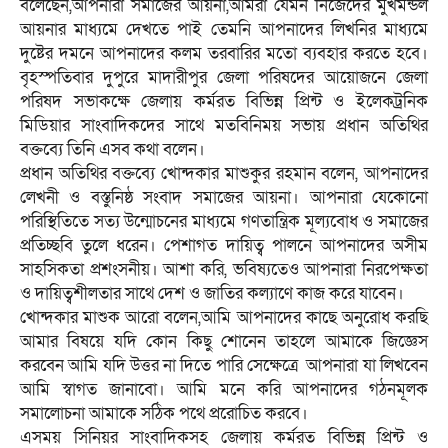
বলেছেন,আপনারা সমাজের আয়না,আমরা যেমন নিজেদের মুখমন্ডল
আয়নার মাধ্যমে দেখতে পাই তেমনি আপনাদের লিখনির মাধ্যমে
দুষ্টের দমনে আপনাদের কলম তরবারির মতো ব্যবহার করতে হবে।
বৃহস্পতিবার দুপুরে মাদারীপুর জেলা পরিষদের আয়োজনে জেলা
পরিষদ সভাকক্ষে জেলায় কর্মরত বিভিন্ন প্রিন্ট ও ইলেকট্রনিক
মিডিয়ার সাংবাদিকদের সাথে মতবিনিময় সভায় প্রধান অতিথির
বক্তব্যে তিনি এসব কথা বলেন।
প্রধান অতিথির বক্তব্যে খোন্দকার মাশুকুর রহমান বলেন, আপনাদের
লেখনী ও বস্তুনিষ্ঠ সংবাদ সমাজের আয়না। আপনারা যেকোনো
পরিস্থিতিতে সত্য উন্মোচনের মাধ্যমে গণতান্ত্রিক মূল্যবোধ ও সমাজের
প্রতিচ্ছবি তুলে ধরেন। পেশাগত দায়িত্ব পালনে আপনাদের অসীম
সাহসিকতা প্রশংসনীয়। আশা করি, ভবিষ্যতেও আপনারা নিরপেক্ষতা
ও দায়িত্বশীলতার সাথে দেশ ও জাতির কল্যাণে কাজ করে যাবেন।
খোন্দকার মাশুক আরো বলেন,আমি আপনাদের কাছে অনুরোধ করছি
আমার বিষয়ে যদি কোন কিছু শোনেন তাহলে আমাকে জিজ্ঞেস
করবেন আমি যদি উত্তর না দিতে পারি সেক্ষেত্রে আপনারা যা লিখবেন
আমি স্বাগত জানাবো। আমি মনে করি আপনাদের গঠনমূলক
সমালোচনা আমাকে সঠিক পথে প্ররোচিত করবে।
এসময় সিনিয়র সাংবাদিকসহ জেলায় কর্মরত বিভিন্ন প্রিন্ট ও