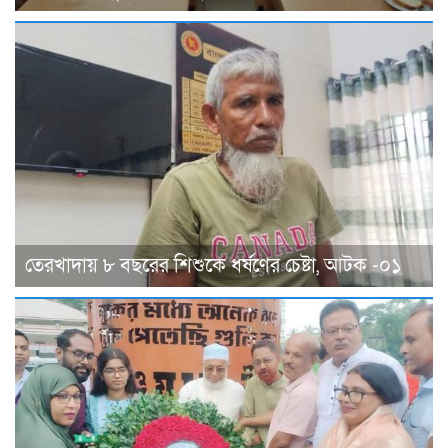
তেরখাদায় ৮ বছরের শিশুকে ধর্ষণের চেষ্টা, আটক -০১