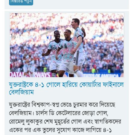
বিস্তারিত পড়ুন
যুক্তরাষ্ট্রকে ৪-১ গোলে হারিয়ে কোয়ার্টার ফাইনালে
বেলজিয়াম
যুক্তরাষ্ট্রের বিশ্বকাপ-স্বপ্ন ভেঙে চুরমার করে দিয়েছে
বেলজিয়াম। চার্লস ডি কেটেলারের জোড়া গোল,
রোমেলু লুকাকুর শেষ মুহূর্তের গোল এবং স্বাগতিকদের
একের পর এক ভুলের সুযোগ কাজে লাগিয়ে ৪-১