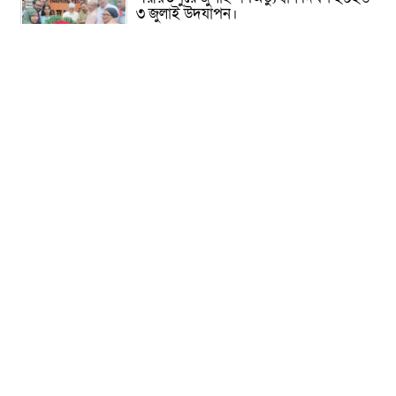
৩ জুলাই উদযাপন।
৫ আগস্ট ঘিরে গোপালগঞ্জে বাড়তি নিরাপত্তা;
মাঠে ৫ প্লাটুন বিজিবি, জোরদার টহল-
নজরদারি
দোয়ারাবাজারে শিশুকে ফুসলিয়ে বলাৎকার,
যুবক গ্রেপ্তার
তেরখাদায় সোনালী ব্যাংকের বর্ণাঢ্য
শোভাযাত্রা, লিফলেট বিতরণ
নবীনগরে সোলার সিস্টেমে অনাবাদি জমিতে
আউশ আবাদে কৃষকের ভাগ্য বদল