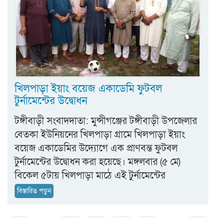
খিলপাড়া ইয়াং বয়েজ একাডেমি ফুটবল
টুর্নামেন্টের উদ্বোধন
টঙ্গীবাড়ী সংবাদদাতা: মুন্সীগঞ্জের টঙ্গীবাড়ী উপজেলার
বেতকা ইউনিয়নের খিলপাড়া গ্রামে খিলপাড়া ইয়াং
বয়েজ একাডেমির উদ্যোগে এক প্রাণবন্ত ফুটবল
টুর্নামেন্টের উদ্বোধন করা হয়েছে। মঙ্গলবার (৫ মে)
বিকেল ৫টায় খিলপাড়া মাঠে এই টুর্নামেন্টের
বিস্তারিত পড়ুন