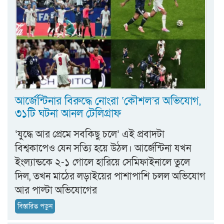
আর্জেন্টিনার বিরুদ্ধে নোংরা ‘কৌশল’র অভিযোগ,
৩১টি ঘটনা আনল টেলিগ্রাফ
‘যুদ্ধে আর প্রেমে সবকিছু চলে’ এই প্রবাদটা
বিশ্বকাপেও যেন সত্যি হয়ে উঠল। আর্জেন্টিনা যখন
ইংল্যান্ডকে ২-১ গোলে হারিয়ে সেমিফাইনালে তুলে
দিল, তখন মাঠের লড়াইয়ের পাশাপাশি চলল অভিযোগ
আর পাল্টা অভিযোগের
বিস্তারিত পড়ুন