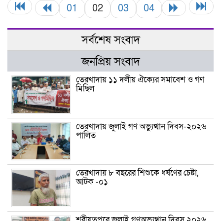
01
02
03
04
সর্বশেষ সংবাদ
জনপ্রিয় সংবাদ
তেরখাদায় ১১ দলীয় ঐক্যের সমাবেশ ও গণ
মিছিল
তেরখাদায় জুলাই গণ অভ্যুত্থান দিবস-২০২৬
পালিত
তেরখাদায় ৮ বছরের শিশুকে ধর্ষণের চেষ্টা,
আটক -০১
শরীয়তপুরে জুলাই গণঅভ্যুত্থান দিবস ২০২৬