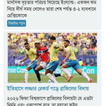
মানসিক দৃঢ়তার পরিচয় দিয়েছে ইংল্যান্ড। একজন কম
নিয়ে দীর্ঘ সময় খেলেও তারা শেষ পর্যন্ত ৩-২ ব্যবধানে
মেক্সিকোকে
বিস্তারিত পড়ুন
ইতিহাসে লজ্জার রেকর্ড গড়ে ব্রাজিলের বিদায়
২০২৬ ফিফা বিশ্বকাপে ব্রাজিলের বিদায়টা যে এতটা
নির্মম এবং একপেশে হবে, তা হয়তো কট্টর