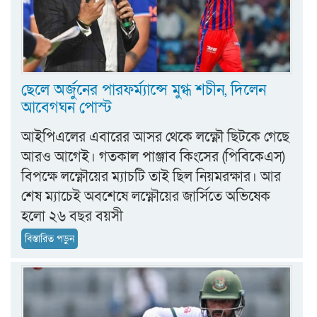
ছেলে অর্জুনের পারফর্ম্যান্সে মুগ্ধ শচীন, দিলেন
আবেগঘন পোস্ট
আইপিএলের এবারের আসর থেকে লক্ষ্ণৌ ছিটকে গেছে
আরও আগেই। গতকাল পাঞ্জাব কিংসের (পিবিকেএস)
বিপক্ষে লক্ষ্ণৌয়ের ম্যাচটি তাই ছিল নিয়মরক্ষার। আর
শেষ ম্যাচেই অবশেষে লক্ষ্ণৌয়ের জার্সিতে অভিষেক
হলো ২৬ বছর বয়সী
বিস্তারিত পড়ুন