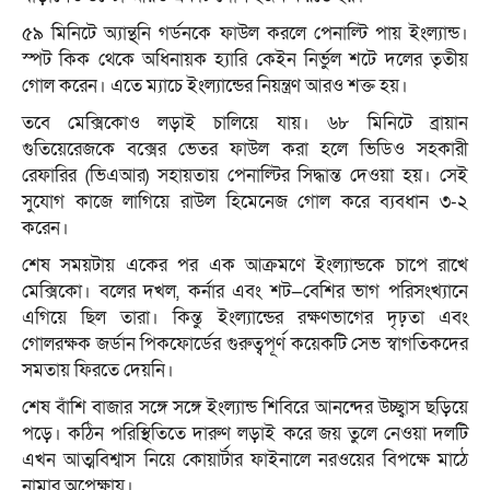
৫৯ মিনিটে অ্যান্থনি গর্ডনকে ফাউল করলে পেনাল্টি পায় ইংল্যান্ড।
স্পট কিক থেকে অধিনায়ক হ্যারি কেইন নির্ভুল শটে দলের তৃতীয়
গোল করেন। এতে ম্যাচে ইংল্যান্ডের নিয়ন্ত্রণ আরও শক্ত হয়।
তবে মেক্সিকোও লড়াই চালিয়ে যায়। ৬৮ মিনিটে ব্রায়ান
গুতিয়েরেজকে বক্সের ভেতর ফাউল করা হলে ভিডিও সহকারী
রেফারির (ভিএআর) সহায়তায় পেনাল্টির সিদ্ধান্ত দেওয়া হয়। সেই
সুযোগ কাজে লাগিয়ে রাউল হিমেনেজ গোল করে ব্যবধান ৩-২
করেন।
শেষ সময়টায় একের পর এক আক্রমণে ইংল্যান্ডকে চাপে রাখে
মেক্সিকো। বলের দখল, কর্নার এবং শট—বেশির ভাগ পরিসংখ্যানে
এগিয়ে ছিল তারা। কিন্তু ইংল্যান্ডের রক্ষণভাগের দৃঢ়তা এবং
গোলরক্ষক জর্ডান পিকফোর্ডের গুরুত্বপূর্ণ কয়েকটি সেভ স্বাগতিকদের
সমতায় ফিরতে দেয়নি।
শেষ বাঁশি বাজার সঙ্গে সঙ্গে ইংল্যান্ড শিবিরে আনন্দের উচ্ছ্বাস ছড়িয়ে
পড়ে। কঠিন পরিস্থিতিতে দারুণ লড়াই করে জয় তুলে নেওয়া দলটি
এখন আত্মবিশ্বাস নিয়ে কোয়ার্টার ফাইনালে নরওয়ের বিপক্ষে মাঠে
নামার অপেক্ষায়।