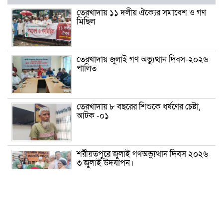
তেরখাদায় ১১ দলীয় ঐক্যের সমাবেশ ও গণ
মিছিল
তেরখাদায় জুলাই গণ অভ্যুত্থান দিবস-২০২৬
পালিত
তেরখাদায় ৮ বছরের শিশুকে ধর্ষণের চেষ্টা,
আটক -০১
শরীয়তপুরে জুলাই গণঅভ্যুত্থান দিবস ২০২৬
৩ জুলাই উদযাপন।
৫ আগস্ট ঘিরে গোপালগঞ্জে বাড়তি নিরাপত্তা;
মাঠে ৫ প্লাটুন বিজিবি, জোরদার টহল-
নজরদারি