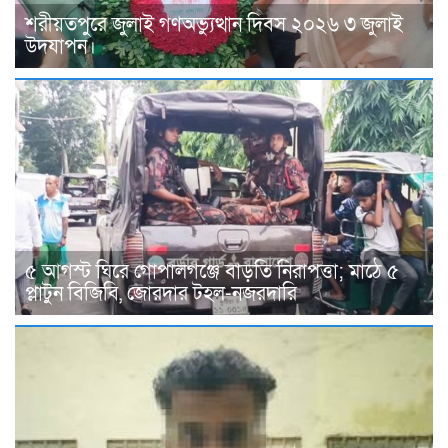
শরীয়তপুরে জুলাই গণঅভ্যুত্থান দিবস ২০২৬ ৩ জুলাই
উদযাপন।
৫ আগস্ট ঘিরে গোপালগঞ্জে বাড়তি নিরাপত্তা; মাঠে ৫
প্লাটুন বিজিবি, জোরদার টহল-নজরদারি