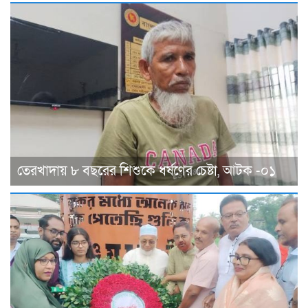
তেরখাদায় ৮ বছরের শিশুকে ধর্ষণের চেষ্টা, আটক -০১