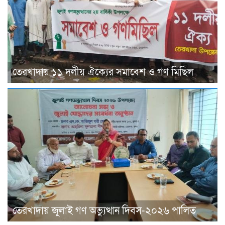
তেরখাদায় ১১ দলীয় ঐক্যের সমাবেশ ও গণ মিছিল
তেরখাদায় জুলাই গণ অভ্যুত্থান দিবস-২০২৬ পালিত