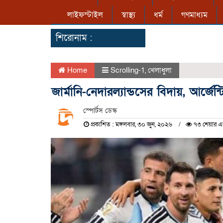
লাইফস্টাইল
স্বাস্থ্য
ধর্ম
গণমাধ্যম
শিরোনাম :
Home
Scrolling-1
,
খেলাধুলা
জার্মানি-নেদারল্যান্ডসের বিদায়, আর্জে
স্পোর্টস ডেস্ক
প্রকাশিত : মঙ্গলবার, ৩০ জুন, ২০২৬
৭৩ শেয়ার এ