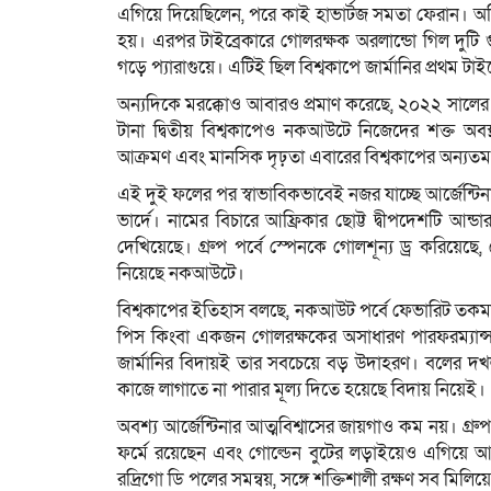
এগিয়ে দিয়েছিলেন, পরে কাই হাভার্টজ সমতা ফেরান। অ
হয়। এরপর টাইব্রেকারে গোলরক্ষক অরলান্ডো গিল দুটি
গড়ে প্যারাগুয়ে। এটিই ছিল বিশ্বকাপে জার্মানির প্রথম টা
অন্যদিকে মরক্কোও আবারও প্রমাণ করেছে, ২০২২ সালের স
টানা দ্বিতীয় বিশ্বকাপেও নকআউটে নিজেদের শক্ত অবস্
আক্রমণ এবং মানসিক দৃঢ়তা এবারের বিশ্বকাপের অন্য
এই দুই ফলের পর স্বাভাবিকভাবেই নজর যাচ্ছে আর্জেন্টি
ভার্দে। নামের বিচারে আফ্রিকার ছোট্ট দ্বীপদেশটি আন্
দেখিয়েছে। গ্রুপ পর্বে স্পেনকে গোলশূন্য ড্র করিয়েছ
নিয়েছে নকআউটে।
বিশ্বকাপের ইতিহাস বলছে, নকআউট পর্বে ফেভারিট তকমা 
পিস কিংবা একজন গোলরক্ষকের অসাধারণ পারফরম্যান্স পু
জার্মানির বিদায়ই তার সবচেয়ে বড় উদাহরণ। বলের দখল 
কাজে লাগাতে না পারার মূল্য দিতে হয়েছে বিদায় নিয়েই।
অবশ্য আর্জেন্টিনার আত্মবিশ্বাসের জায়গাও কম নয়। গ্রু
ফর্মে রয়েছেন এবং গোল্ডেন বুটের লড়াইয়েও এগিয়ে আছে
রদ্রিগো ডি পলের সমন্বয়, সঙ্গে শক্তিশালী রক্ষণ সব মিলি