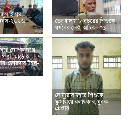
 জুলাই গণ
ন দিবস-২০২৬
তেরখাদায় ৮ বছরের শিশুকে
ধর্ষণের চেষ্টা, আটক -০১
ঘিরে গোপালগঞ্জে
পত্তা; মাঠে ৫
িজিবি, জোরদার টহল-
দোয়ারাবাজারে শিশুকে
ফুসলিয়ে বলাৎকার, যুবক
গ্রেপ্তার