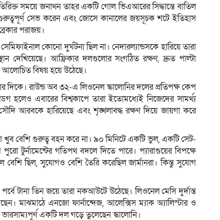
তিরিক্ত সময়ে জনাথন তাহর একটি গোল ভিএআরের সিদ্ধান্তে বাতিল
 গুরুত্বপূর্ণ সেভ করেন এবং জোসে কানালের জয়সূচক শটে ইতিহাস
ইব্রেকার পরাজয়।
েমিফাইনাল কোনো দুর্ঘটনা ছিল না। নেদারল্যান্ডসকে হারিয়ে তারা
থান দেখিয়েছে। আফ্রিকার দলগুলোর সংগঠিত রক্ষণ, দ্রুত পাল্টা
তম আলোচিত বিষয় হয়ে উঠেছে।
নার দিকে। রাউন্ড অব ৩২-এ লিওনেল স্কালোনির দলের প্রতিপক্ষ কেপ
ডারডগ হলেও এবারের বিশ্বকাপে তারা ইতোমধ্যেই নিজেদের সামর্থ্য
ে, সৌদি আরবকে হারিয়েছে এবং শৃঙ্খলাবদ্ধ রক্ষণ দিয়ে জায়গা করে
খুব বেশি গুরুত্ব বহন করে না। ৯০ মিনিটে একটি ভুল, একটি সেট-
রো টুর্নামেন্টের গতিপথ বদলে দিতে পারে। প্যারাগুয়ের বিপক্ষে
বেশি ছিল, সুযোগও বেশি তৈরি করেছিল জার্মানরা। কিন্তু সুযোগ
প পর্বে টানা তিন জয়ে তারা নকআউটে উঠেছে। লিওনেল মেসি দুর্দান্ত
ন। মাঝমাঠে এনজো ফার্নান্দেজ, আলেক্সিস ম্যাক অ্যালিস্টার ও
য়ে ভারসাম্যপূর্ণ একটি দল গড়ে তুলেছেন স্কালোনি।