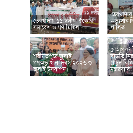
তেরখাদায়
তেরখাদায় ১১ দলীয় ঐক্যের
অভ্যুত্থা
সমাবেশ ও গণ মিছিল
পালিত
৫ আগস্ট 
শরীয়তপুরে জুলাই
বাড়তি নিরা
গণঅভ্যুত্থান দিবস ২০২৬ ৩
প্লাটুন ব
জুলাই উদযাপন।
নজরদারি