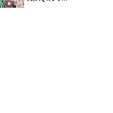
৫ আগস্ট ঘিরে গোপালগঞ্জে বাড়তি
নিরাপত্তা; মাঠে ৫ প্লাটুন বিজিবি,
জোরদার টহল-নজরদারি
দোয়ারাবাজারে শিশুকে ফুসলিয়ে
বলাৎকার, যুবক গ্রেপ্তার
তেরখাদায় সোনালী ব্যাংকের বর্ণাঢ্য
শোভাযাত্রা, লিফলেট বিতরণ
নবীনগরে সোলার সিস্টেমে অনাবাদি
জমিতে আউশ আবাদে কৃষকের ভাগ্য
বদল
বিশ্ব ফুটবলের সর্বোচ্চ নিয়ন্ত্রক সংস্থার