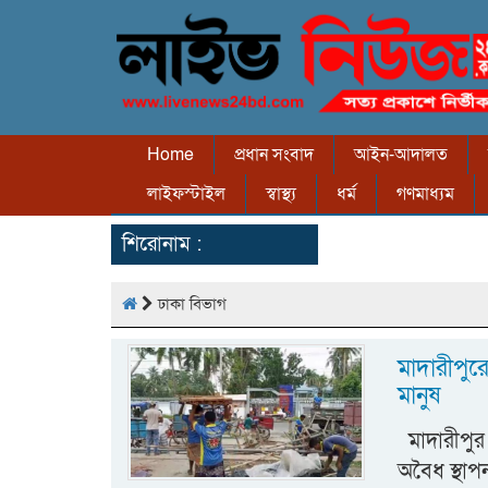
Home
প্রধান সংবাদ
আইন-আদালত
লাইফস্টাইল
স্বাস্থ্য
ধর্ম
গণমাধ্যম
শিরোনাম :
ঢাকা বিভাগ
মাদারীপুর
মানুষ
মাদারীপুর 
অবৈধ স্থাপ