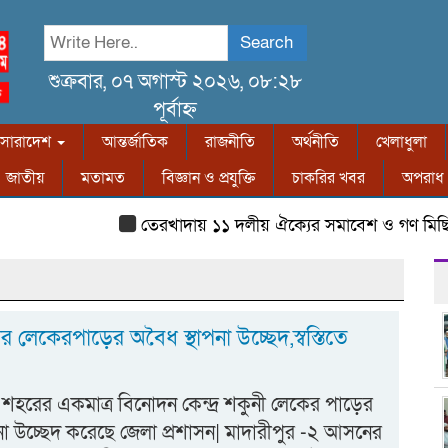
Search
শুক্রবার, ০৭ অগাস্ট ২০২৬, ০৮:২৮
পূর্বাহ্ন
সারাদেশ
আন্তর্জাতিক
রাজনীতি
অর্থনীতি
খেলাধুলা
জাতীয়
মতামত
বিজ্ঞান ও প্রযুক্তি
চাকরির খবর
অপরাধ
তেরখাদায় ১১ দলীয় ঐক্যের সমাবেশ ও গণ মিছিল
ত
ের লেকেরপাড়ের অবৈধ স্থাপনা উচ্ছেদ,স্বস্তিতে
শহরের একমাত্র বিনোদন কেন্দ্র শকুনী লেকের পাড়ের
না উচ্ছেদ করেছে জেলা প্রশাসন| মাদারীপুর -২ আসনের