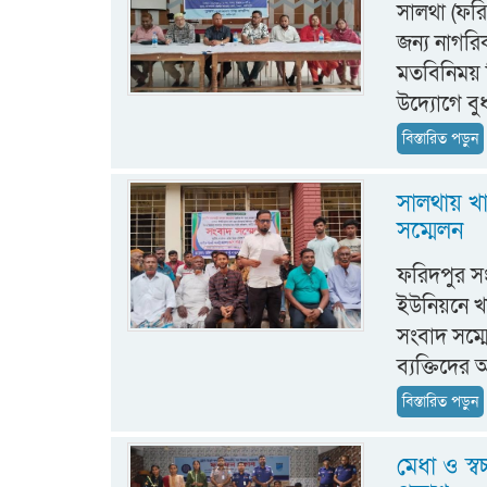
সালথা (ফরি
জন্য নাগর
মতবিনিময় 
উদ্যোগে বু
বিস্তারিত পড়ুন
সালথায় খা
সম্মেলন
ফরিদপুর স
ইউনিয়নে খা
সংবাদ সম্ম
ব্যক্তিদের 
বিস্তারিত পড়ুন
মেধা ও স্