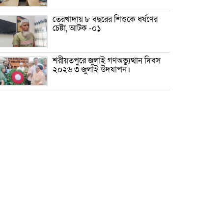
তেরখাদায় ৮ বছরের শিশুকে ধর্ষণের
চেষ্টা, আটক -০১
শরীয়তপুরে জুলাই গণঅভ্যুত্থান দিবস
২০২৬ ৩ জুলাই উদযাপন।
৫ আগস্ট ঘিরে গোপালগঞ্জে বাড়তি
নিরাপত্তা; মাঠে ৫ প্লাটুন বিজিবি,
জোরদার টহল-নজরদারি
দোয়ারাবাজারে শিশুকে ফুসলিয়ে
বলাৎকার, যুবক গ্রেপ্তার
তেরখাদায় সোনালী ব্যাংকের বর্ণাঢ্য
শোভাযাত্রা, লিফলেট বিতরণ