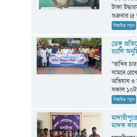
টাকা উদ্ধা
শুক্রবার (৫ 
বিস্তারিত পড়ুন
ডেঙ্গু প্র
র‍্যালি অনুষ
“রাখিব চার
সামনে রেখে 
অভিযান ও স
সকাল ১০টায়
বিস্তারিত পড়ুন
মাদারীপু
মাদক কারব