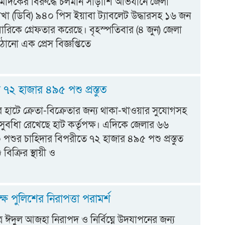
 মাদকের বিরুদ্ধে চলমান সাঁড়াশি অভিযানে জেলা
াখা (ডিবি) ৯৪০ পিস ইয়াবা ট্যাবলেট উদ্ধারসহ ১৬ জন
রিকে গ্রেফতার করেছে। বৃহস্পতিবার (৪ জুন) জেলা
ঠানো এক প্রেস বিজ্ঞপ্তিতে
 ৭২ হাজার ৪৯৫ পশু প্রস্তুত
র হাটে ক্রেতা-বিক্রেতার জন্য থাকা-খাওয়ার সুযোগসহ
ুবধিা রেখেছে হাট কর্তৃপক্ষ। এদিকে জেলার ৬৬
পশুর চাহিদার বিপরীতে ৭২ হাজার ৪৯৫ পশু প্রস্তুত
বিক্রির স্থায়ী ও
ে পুলিশের নিরাপত্তা পরামর্শ
্র ঈদুল আজহা নিরাপদ ও নির্বিঘ্নে উদযাপনের জন্য