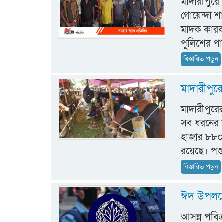
মাদারীপুরে
গোয়েন্দা শ
মাদক কারবা
পুলিশের পা
বিস্তারিত পড়ুন
মাদারীপুরে
মাদারীপুরে
সব ধরনের স
হাজার ৮৮০ 
রয়েছে। পশু 
বিস্তারিত পড়ুন
ঈদ উপলক্ষ
আসন্ন পবিত