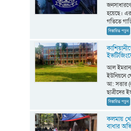
জনসাধারণের
হয়েছে। এর 
গতিতে গাড়
বিস্তারিত পড়ুন
কাশিয়ানীতে
ইভটিজিং
আল ইমরান:
ইউনিয়নে গোয়
আ: সত্তার (
ছাত্রীদের 
বিস্তারিত পড়ুন
কলমায় খোল
বাধার অভি