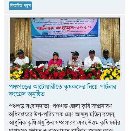
বিস্তারিত পড়ুন
পঞ্চগড়ের আটোয়ারীতে কৃষকদের নিয়ে পার্টনার
কংগ্রেস অনুষ্ঠিত
পঞ্চগড় সংবাদদাতা: পঞ্চগড় জেলা কৃষি সম্প্রসারণ
অধিদপ্তরের উপ-পরিচালক মোঃ আব্দুল মতিন বলেন,
আধুনিক কৃষি প্রযুক্তির সম্প্রসারণ এবং উত্তম কৃষি চর্চার