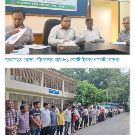
পঞ্চগড়ের বোদা পৌরসভার প্রায় ৮১ কোটি টাকার বাজেট ঘোষণা