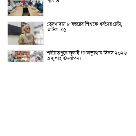
পালিত
তেরখাদায় ৮ বছরের শিশুকে ধর্ষণের চেষ্টা,
আটক -০১
শরীয়তপুরে জুলাই গণঅভ্যুত্থান দিবস ২০২৬
৩ জুলাই উদযাপন।
৫ আগস্ট ঘিরে গোপালগঞ্জে বাড়তি নিরাপত্তা;
মাঠে ৫ প্লাটুন বিজিবি, জোরদার টহল-
নজরদারি
দোয়ারাবাজারে শিশুকে ফুসলিয়ে বলাৎকার,
যুবক গ্রেপ্তার