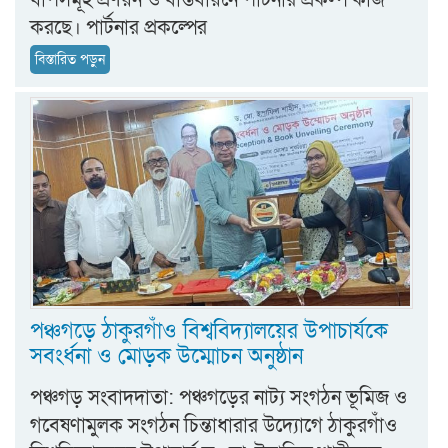
ধাপসমূহ প্রণয়ন ও বাস্তবায়নে পার্টনার প্রকল্প কাজ
করছে। পার্টনার প্রকল্পের
বিস্তারিত পড়ুন
পঞ্চগড়ে ঠাকুরগাঁও বিশ্ববিদ্যালয়ের উপাচার্যকে
সবংর্ধনা ও মোড়ক উম্মোচন অনুষ্ঠান
পঞ্চগড় সংবাদদাতা: পঞ্চগড়ের নাট্য সংগঠন ভূমিজ ও
গবেষণামুলক সংগঠন চিন্তাধারার উদ্যোগে ঠাকুরগাঁও