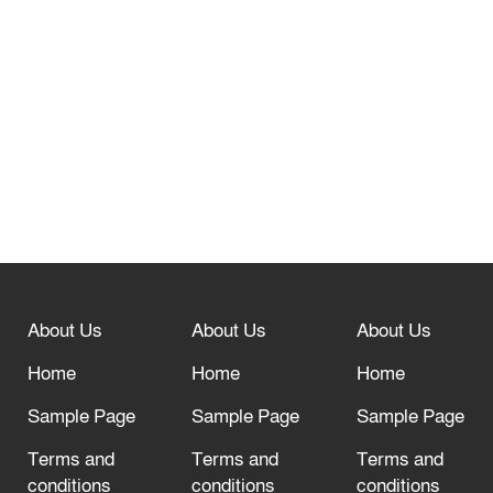
তেরখাদায় সোনালী ব্যাংকের বর্ণাঢ্য
শোভাযাত্রা, লিফলেট বিতরণ
নবীনগরে সোলার সিস্টেমে অনাবাদি জমিতে
আউশ আবাদে কৃষকের ভাগ্য বদল
বিশ্ব ফুটবলের সর্বোচ্চ নিয়ন্ত্রক সংস্থার সাথে
“অসহযোগ” আন্দোলনের হুমকি
About Us
About Us
About Us
আল্লাহ তাআলা তাঁর বান্দার জন্য তাওবার
Home
Home
Home
দরজা খোলা রেখেছেন
Sample Page
Sample Page
Sample Page
Terms and
Terms and
Terms and
conditions
conditions
conditions