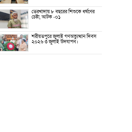
তেরখাদায় ৮ বছরের শিশুকে ধর্ষণের
চেষ্টা, আটক -০১
শরীয়তপুরে জুলাই গণঅভ্যুত্থান দিবস
২০২৬ ৩ জুলাই উদযাপন।
৫ আগস্ট ঘিরে গোপালগঞ্জে বাড়তি
নিরাপত্তা; মাঠে ৫ প্লাটুন বিজিবি,
জোরদার টহল-নজরদারি
দোয়ারাবাজারে শিশুকে ফুসলিয়ে
বলাৎকার, যুবক গ্রেপ্তার
তেরখাদায় সোনালী ব্যাংকের বর্ণাঢ্য
শোভাযাত্রা, লিফলেট বিতরণ