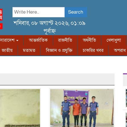
Search
শনিবার, ০৮ অগাস্ট ২০২৬, ০১:০৯
পূর্বাহ্ন
সারাদেশ
আন্তর্জাতিক
রাজনীতি
অর্থনীতি
খেলাধুলা
জাতীয়
মতামত
বিজ্ঞান ও প্রযুক্তি
চাকরির খবর
অপরাধ