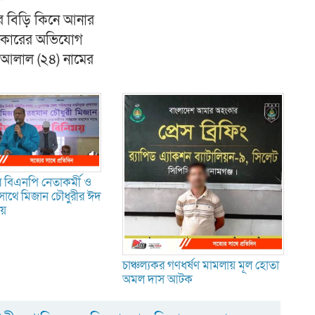
রে বিড়ি কিনে আনার
ৎকারের অভিযোগ
আলাল (২৪) নামের
 বিএনপি নেতাকর্মী ও
সাথে মিজান চৌধুরীর ঈদ
ময়
চাঞ্চল্যকর গণধর্ষণ মামলায় মূল হোতা
অমল দাস আটক