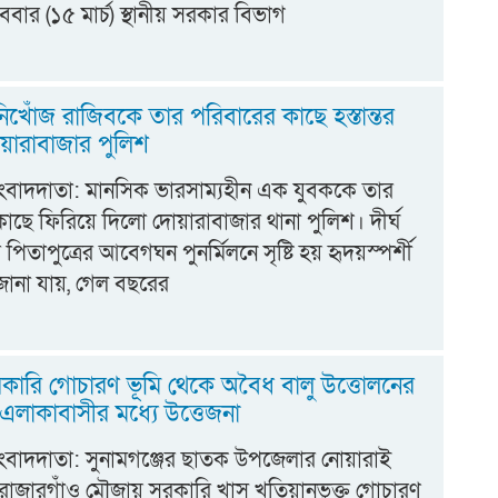
ববার (১৫ মার্চ) স্থানীয় সরকার বিভাগ
খোঁজ রাজিবকে তার পরিবারের কাছে হস্তান্তর
ারাবাজার পুলিশ
সংবাদদাতা: মানসিক ভারসাম্যহীন এক যুবককে তার
াছে ফিরিয়ে দিলো দোয়ারাবাজার থানা পুলিশ। দীর্ঘ
িতাপুত্রের আবেগঘন পুনর্মিলনে সৃষ্টি হয় হৃদয়স্পর্শী
জানা যায়, গেল বছরের
কারি গোচারণ ভূমি থেকে অবৈধ বালু উত্তোলনের
লাকাবাসীর মধ্যে উত্তেজনা ‎
জ সংবাদদাতা: ‎সুনামগঞ্জের ছাতক উপজেলার নোয়ারাই
রাজারগাঁও মৌজায় সরকারি খাস খতিয়ানভুক্ত গোচারণ