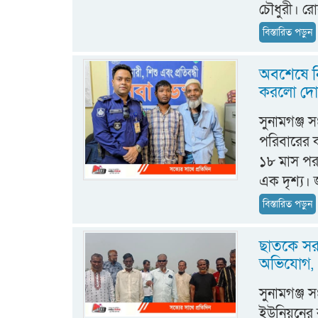
চৌধুরী। রো
বিস্তারিত পড়ুন
অবশেষে নি
করলো দোয়
সুনামগঞ্জ 
পরিবারের ক
১৮ মাস পর প
এক দৃশ্য। 
বিস্তারিত পড়ুন
ছাতকে সর
অভিযোগ, এ
‎‎সুনামগঞ্
ইউনিয়নের 