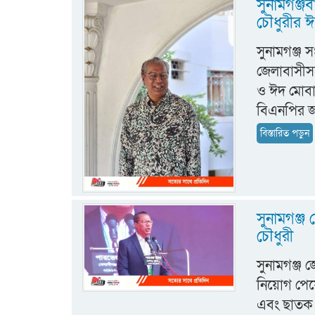
সুনামগঞ্জব
চৌধুরীর ঈ
সুনামগঞ্জ 
জেলাবাসীস
ও ঈদ মোবা
বিএনপির জা
বিস্তারিত পড়ুন
সুনামগঞ্জ
চৌধুরী
সুনামগঞ্জ 
নিয়োগ পেয়ে
এবং ছাতক 