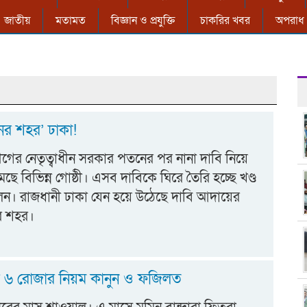
জাতীয়
মতামত
বিজ্ঞান ও প্রযুক্তি
চাকরির খবর
অপরাধ
ের শহর’ ঢাকা!
ের নেতৃত্বাধীন সরকার পতনের পর নানা দাবি নিয়ে
ছে বিভিন্ন গোষ্ঠী। এসব দাবিকে ঘিরে তৈরি হচ্ছে খণ্ড
োলন। রাজধানী ঢাকা যেন হয়ে উঠেছে দাবি আদায়ের
র শহর।
 ৬ রোজার নিয়ম কানুন ও ফজিলত