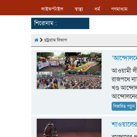
লাইফস্টাইল
স্বাস্থ্য
ধর্ম
গণমাধ্যম
শিরোনাম :
চট্রগ্রাম বিভাগ
‘আন্দোলন
আওয়ামী লীগ
রাজপথে নাম
খণ্ড আন্দ
আন্দোলনে
বিস্তারিত পড়ুন
শাওয়ালের