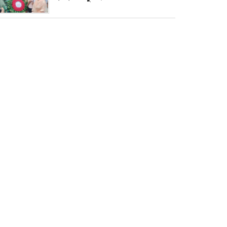
৫ আগস্ট ঘিরে গোপালগঞ্জে বাড়তি
নিরাপত্তা; মাঠে ৫ প্লাটুন বিজিবি,
জোরদার টহল-নজরদারি
দোয়ারাবাজারে শিশুকে ফুসলিয়ে
বলাৎকার, যুবক গ্রেপ্তার
তেরখাদায় সোনালী ব্যাংকের বর্ণাঢ্য
শোভাযাত্রা, লিফলেট বিতরণ
নবীনগরে সোলার সিস্টেমে অনাবাদি
জমিতে আউশ আবাদে কৃষকের ভাগ্য
বদল
বিশ্ব ফুটবলের সর্বোচ্চ নিয়ন্ত্রক সংস্থার