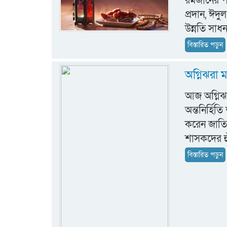
রমজানের পর
প্রদান, ঈদ
উন্নতি সাধ
বিস্তারিত পড়ুন
অগ্নিঝরা ম
আজ অগ্নিঝরা
অন্তনির্হি
করেন জাতির
শাসকদের হু
বিস্তারিত পড়ুন