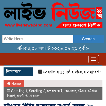
Search
শনিবার, ০৮ অগাস্ট ২০২৬, ০৯:২৩ পূর্বাহ্ন
Toggl
navig
শিরোনাম :
তেরখাদায় ১১ দলীয় ঐক্যের সমাবেশ ও গণ ম
Home
Scrolling-1
,
Scrolling-2
,
অপরাধ
,
আইন-আদালত
,
চট্টগ্রাম
,
চট্রগ্রাম
বিভাগ
,
রাজনীতি
,
সারাদেশ