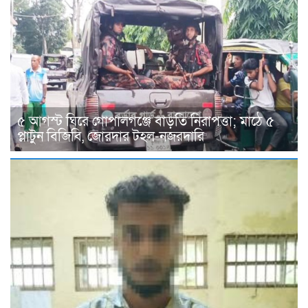
৫ আগস্ট ঘিরে গোপালগঞ্জে বাড়তি নিরাপত্তা; মাঠে ৫
প্লাটুন বিজিবি, জোরদার টহল-নজরদারি