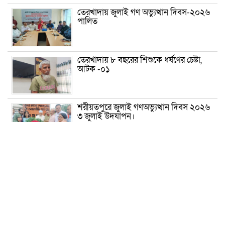
তেরখাদায় জুলাই গণ অভ্যুত্থান দিবস-২০২৬
পালিত
তেরখাদায় ৮ বছরের শিশুকে ধর্ষণের চেষ্টা,
আটক -০১
শরীয়তপুরে জুলাই গণঅভ্যুত্থান দিবস ২০২৬
৩ জুলাই উদযাপন।
৫ আগস্ট ঘিরে গোপালগঞ্জে বাড়তি নিরাপত্তা;
মাঠে ৫ প্লাটুন বিজিবি, জোরদার টহল-
নজরদারি
দোয়ারাবাজারে শিশুকে ফুসলিয়ে বলাৎকার,
যুবক গ্রেপ্তার