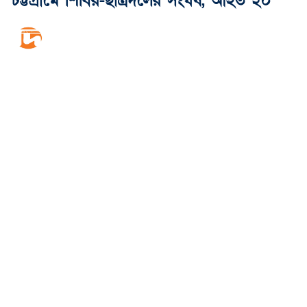
চট্টগ্রামে শিবির-ছাত্রদলের সংঘর্ষ, আহত ২০