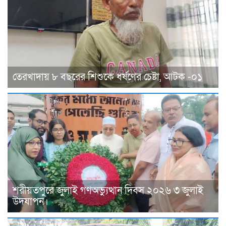
তেরখাদায় ৮ বছরের শিশুকে ধর্ষণের চেষ্টা, আটক -০১
শরীয়তপুরে জুলাই গণঅভ্যুত্থান দিবস ২০২৬ ৩ জুলাই
উদযাপন।