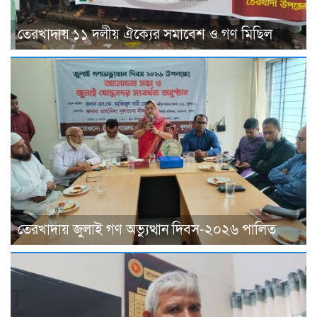
তেরখাদায় ১১ দলীয় ঐক্যের সমাবেশ ও গণ মিছিল
তেরখাদায় জুলাই গণ অভ্যুত্থান দিবস-২০২৬ পালিত