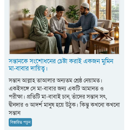
সন্তানকে সংশোধনের চেষ্টা করাই একজন মুমিন
মা-বাবার দায়িত্ব।
সন্তান আল্লাহ তাআলার অন্যতম শ্রেষ্ঠ নেয়ামত।
একইসঙ্গে সে মা-বাবার জন্য একটি আমানত ও
পরীক্ষা। প্রতিটি মা-বাবাই চান, তাঁদের সন্তান সৎ,
দ্বীনদার ও আদর্শ মানুষ হয়ে উঠুক। কিন্তু কখনো কখনো
সন্তান
বিস্তারিত পড়ুন