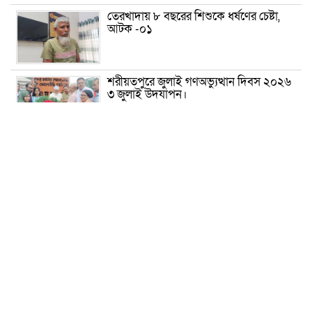
তেরখাদায় ৮ বছরের শিশুকে ধর্ষণের চেষ্টা,
আটক -০১
শরীয়তপুরে জুলাই গণঅভ্যুত্থান দিবস ২০২৬
৩ জুলাই উদযাপন।
৫ আগস্ট ঘিরে গোপালগঞ্জে বাড়তি নিরাপত্তা;
মাঠে ৫ প্লাটুন বিজিবি, জোরদার টহল-
নজরদারি
দোয়ারাবাজারে শিশুকে ফুসলিয়ে বলাৎকার,
যুবক গ্রেপ্তার
তেরখাদায় সোনালী ব্যাংকের বর্ণাঢ্য