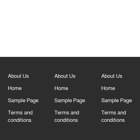
শোভাযাত্রা, লিফলেট বিতরণ
নবীনগরে সোলার সিস্টেমে অনাবাদি জমিতে
আউশ আবাদে কৃষকের ভাগ্য বদল
বিশ্ব ফুটবলের সর্বোচ্চ নিয়ন্ত্রক সংস্থার সাথে
“অসহযোগ” আন্দোলনের হুমকি
About Us
About Us
About Us
আল্লাহ তাআলা তাঁর বান্দার জন্য তাওবার
Home
Home
Home
দরজা খোলা রেখেছেন
Sample Page
Sample Page
Sample Page
Terms and
Terms and
Terms and
conditions
conditions
conditions