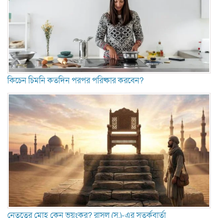
কিচেন চিমনি কতদিন পরপর পরিষ্কার করবেন?
নেতৃত্বের মোহ কেন ভয়ংকর? রাসুল (স.)-এর সতর্কবার্তা