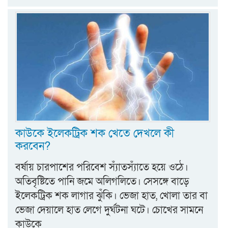
কাউকে ইলেকট্রিক শক খেতে দেখলে কী
করবেন?
বর্ষায় চারপাশের পরিবেশ স্যাঁতস্যাঁতে হয়ে ওঠে।
অতিবৃষ্টিতে পানি জমে অলিগলিতে। সেসঙ্গে বাড়ে
ইলেকট্রিক শক লাগার ঝুঁকি। ভেজা হাত, খোলা তার বা
ভেজা দেয়ালে হাত লেগে দুর্ঘটনা ঘটে। চোখের সামনে
কাউকে