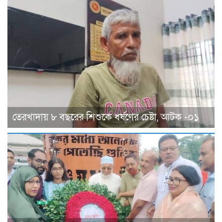
তেরখাদায় ৮ বছরের শিশুকে ধর্ষণের চেষ্টা, আটক -০১