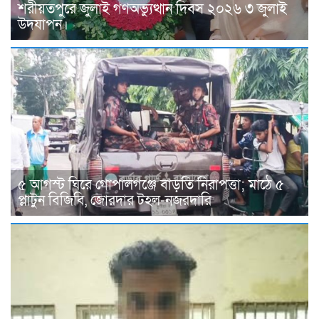
শরীয়তপুরে জুলাই গণঅভ্যুত্থান দিবস ২০২৬ ৩ জুলাই
উদযাপন।
৫ আগস্ট ঘিরে গোপালগঞ্জে বাড়তি নিরাপত্তা; মাঠে ৫
প্লাটুন বিজিবি, জোরদার টহল-নজরদারি