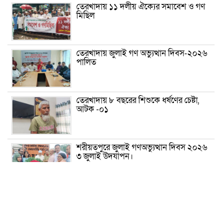
তেরখাদায় ১১ দলীয় ঐক্যের সমাবেশ ও গণ
মিছিল
তেরখাদায় জুলাই গণ অভ্যুত্থান দিবস-২০২৬
পালিত
তেরখাদায় ৮ বছরের শিশুকে ধর্ষণের চেষ্টা,
আটক -০১
শরীয়তপুরে জুলাই গণঅভ্যুত্থান দিবস ২০২৬
৩ জুলাই উদযাপন।
৫ আগস্ট ঘিরে গোপালগঞ্জে বাড়তি নিরাপত্তা;
মাঠে ৫ প্লাটুন বিজিবি, জোরদার টহল-
নজরদারি