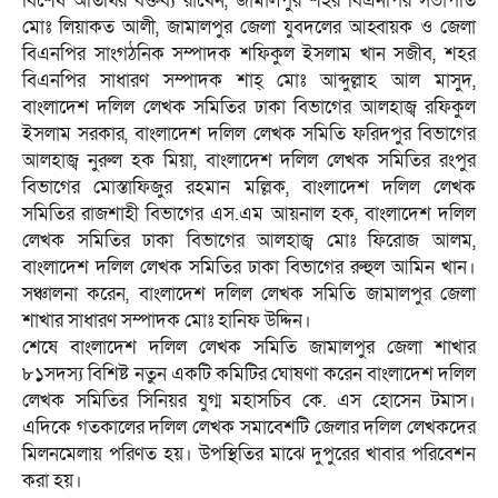
বিশেষ অতিথির বক্তব্য রাখেন, জামালপুর শহর বিএনপির সভাপতি
মোঃ লিয়াকত আলী, জামালপুর জেলা যুবদলের আহ্বায়ক ও জেলা
বিএনপির সাংগঠনিক সম্পাদক শফিকুল ইসলাম খান সজীব, শহর
বিএনপির সাধারণ সম্পাদক শাহ্ মোঃ আব্দুল্লাহ আল মাসুদ,
বাংলাদেশ দলিল লেখক সমিতির ঢাকা বিভাগের আলহাজ্ব রফিকুল
ইসলাম সরকার, বাংলাদেশ দলিল লেখক সমিতি ফরিদপুর বিভাগের
আলহাজ্ব নুরুল হক মিয়া, বাংলাদেশ দলিল লেখক সমিতির রংপুর
বিভাগের মোস্তাফিজুর রহমান মল্লিক, বাংলাদেশ দলিল লেখক
সমিতির রাজশাহী বিভাগের এস.এম আয়নাল হক, বাংলাদেশ দলিল
লেখক সমিতির ঢাকা বিভাগের আলহাজ্ব মোঃ ফিরোজ আলম,
বাংলাদেশ দলিল লেখক সমিতির ঢাকা বিভাগের রুহুল আমিন খান।
সঞ্চালনা করেন, বাংলাদেশ দলিল লেখক সমিতি জামালপুর জেলা
শাখার সাধারণ সম্পাদক মোঃ হানিফ উদ্দিন।
শেষে বাংলাদেশ দলিল লেখক সমিতি জামালপুর জেলা শাখার
৮১সদস্য বিশিষ্ট নতুন একটি কমিটির ঘোষণা করেন বাংলাদেশ দলিল
লেখক সমিতির সিনিয়র যুগ্ম মহাসচিব কে. এস হোসেন টমাস।
এদিকে গতকালের দলিল লেখক সমাবেশটি জেলার দলিল লেখকদের
মিলনমেলায় পরিণত হয়। উপস্থিতির মাঝে দুপুরের খাবার পরিবেশন
করা হয়।