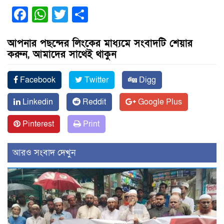
Facebook
WhatsApp
Twitter
Share
আপনার পছন্দের লিংকের মাধ্যমে সংবাদটি শেয়ার
করুন, আমাদের সাথেই থাকুন
Facebook
Twitter
Digg
Linkedin
Reddit
Google Plus
Pinterest
Print
আরও সংবাদ দেখুন