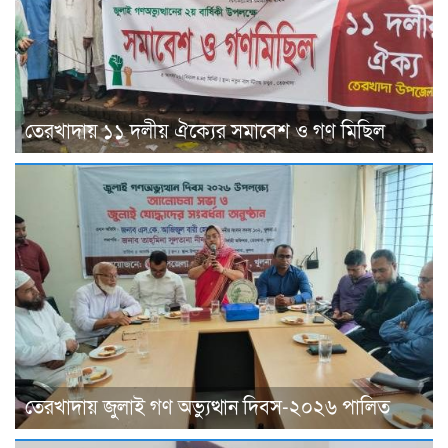
তেরখাদায় ১১ দলীয় ঐক্যের সমাবেশ ও গণ মিছিল
তেরখাদায় জুলাই গণ অভ্যুত্থান দিবস-২০২৬ পালিত