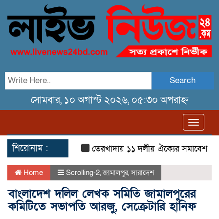
Search
সোমবার, ১০ অগাস্ট ২০২৬, ০৫:৩০ অপরাহ্ন
Toggl
navig
শিরোনাম :
তেরখাদায় ১১ দলীয় ঐক্যের সমাবেশ ও গণ মি
Home
Scrolling-2
,
জামালপুর
,
সারাদেশ
বাংলাদেশ দলিল লেখক সমিতি জামালপুরের
কমিটিতে সভাপতি আরজু, সেক্রেটারি হানিফ