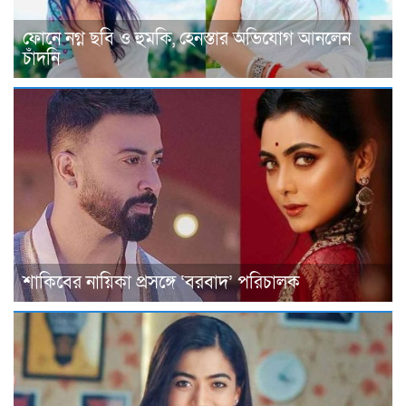
ফোনে নগ্ন ছবি ও হুমকি, হেনস্তার অভিযোগ আনলেন
চাঁদনি
শাকিবের নায়িকা প্রসঙ্গে ‘বরবাদ’ পরিচালক