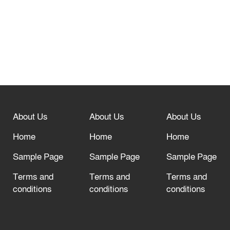
নবীনগরে সোলার সিস্টেমে অনাবাদি জমিতে
আউশ আবাদে কৃষকের ভাগ্য বদল
বিশ্ব ফুটবলের সর্বোচ্চ নিয়ন্ত্রক সংস্থার সাথে
“অসহযোগ” আন্দোলনের হুমকি
About Us
About Us
About Us
আল্লাহ তাআলা তাঁর বান্দার জন্য তাওবার
দরজা খোলা রেখেছেন
Home
Home
Home
Sample Page
Sample Page
Sample Page
Terms and
Terms and
Terms and
conditions
conditions
conditions