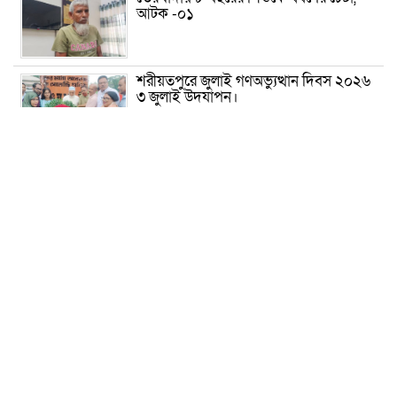
আটক -০১
শরীয়তপুরে জুলাই গণঅভ্যুত্থান দিবস ২০২৬
৩ জুলাই উদযাপন।
৫ আগস্ট ঘিরে গোপালগঞ্জে বাড়তি নিরাপত্তা;
মাঠে ৫ প্লাটুন বিজিবি, জোরদার টহল-
নজরদারি
দোয়ারাবাজারে শিশুকে ফুসলিয়ে বলাৎকার,
যুবক গ্রেপ্তার
তেরখাদায় সোনালী ব্যাংকের বর্ণাঢ্য
শোভাযাত্রা, লিফলেট বিতরণ