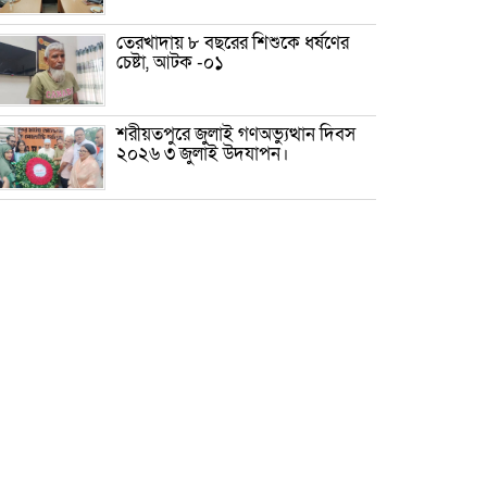
তেরখাদায় ৮ বছরের শিশুকে ধর্ষণের
চেষ্টা, আটক -০১
শরীয়তপুরে জুলাই গণঅভ্যুত্থান দিবস
২০২৬ ৩ জুলাই উদযাপন।
৫ আগস্ট ঘিরে গোপালগঞ্জে বাড়তি
নিরাপত্তা; মাঠে ৫ প্লাটুন বিজিবি,
জোরদার টহল-নজরদারি
দোয়ারাবাজারে শিশুকে ফুসলিয়ে
বলাৎকার, যুবক গ্রেপ্তার
তেরখাদায় সোনালী ব্যাংকের বর্ণাঢ্য
শোভাযাত্রা, লিফলেট বিতরণ