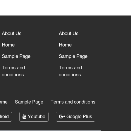
নবীনগরে সোলার সিস্টেমে অনাবাদি
জমিতে আউশ আবাদে কৃষকের ভাগ্য
বদল
About Us
About Us
বিশ্ব ফুটবলের সর্বোচ্চ নিয়ন্ত্রক সংস্থার
Home
Home
সাথে “অসহযোগ” আন্দোলনের হুমকি
Sample Page
Sample Page
আল্লাহ তাআলা তাঁর বান্দার জন্য
Terms and
Terms and
তাওবার দরজা খোলা রেখেছেন
conditions
conditions
ome
Sample Page
Terms and conditions
roid
Youtube
Google Plus