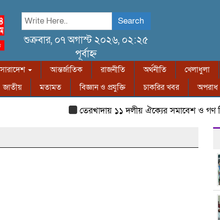
Search
শুক্রবার, ০৭ অগাস্ট ২০২৬, ০২:২৫
পূর্বাহ্ন
সারাদেশ
আন্তর্জাতিক
রাজনীতি
অর্থনীতি
খেলাধুলা
জাতীয়
মতামত
বিজ্ঞান ও প্রযুক্তি
চাকরির খবর
অপরাধ
তেরখাদায় ১১ দলীয় ঐক্যের সমাবেশ ও গণ মি