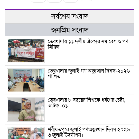
সর্বশেষ সংবাদ
জনপ্রিয় সংবাদ
তেরখাদায় ১১ দলীয় ঐক্যের সমাবেশ ও গণ
মিছিল
তেরখাদায় জুলাই গণ অভ্যুত্থান দিবস-২০২৬
পালিত
তেরখাদায় ৮ বছরের শিশুকে ধর্ষণের চেষ্টা,
আটক -০১
শরীয়তপুরে জুলাই গণঅভ্যুত্থান দিবস ২০২৬
৩ জুলাই উদযাপন।