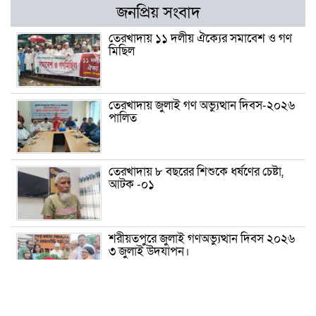
জনপ্রিয় সংবাদ
তেরখাদায় ১১ দলীয় ঐক্যের সমাবেশ ও গণ
মিছিল
তেরখাদায় জুলাই গণ অভ্যুত্থান দিবস-২০২৬
পালিত
তেরখাদায় ৮ বছরের শিশুকে ধর্ষণের চেষ্টা,
আটক -০১
শরীয়তপুরে জুলাই গণঅভ্যুত্থান দিবস ২০২৬
৩ জুলাই উদযাপন।
৫ আগস্ট ঘিরে গোপালগঞ্জে বাড়তি নিরাপত্তা;
মাঠে ৫ প্লাটুন বিজিবি, জোরদার টহল-