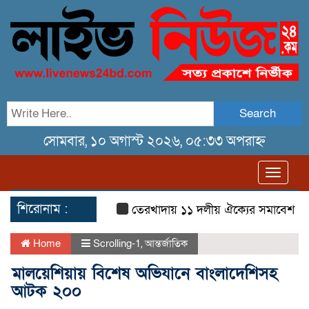
Search
সোমবার, ১০ অগাস্ট ২০২৬, ০৫:৩৩ অপরাহ্ন
Toggl
navig
শিরোনাম :
তেরখাদায় ১১ দলীয় ঐক্যের সমাবেশ ও গণ মি
Home
Scrolling-1
,
আন্তর্জাতিক
মালয়েশিয়ায় বিশেষ অভিযানে বাংলাদেশিসহ
আটক ২০০