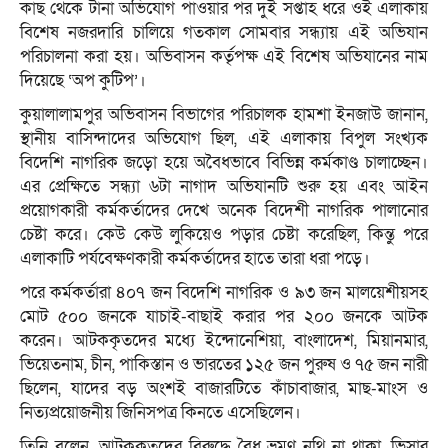
কাছ থেকে টানা অভিযোগ পাওয়ার পর দুই সপ্তাহ ধরে ওই এলাকায়
বিশেষ নজরদারি চালিয়ে গতকাল সোমবার সন্ধ্যায় এই অভিযান
পরিচালনা করা হয়। অভিবাসন কর্তৃপক্ষ এই বিশেষ অভিযানের নাম
দিয়েছে ‘অপ কুটিপ’।
কুয়ালালামপুর অভিবাসন বিভাগের পরিচালক হামশা ইনজাউ জানান,
স্থানীয় বাসিন্দাদের অভিযোগ ছিল, এই এলাকায় বিপুল সংখ্যক
বিদেশি নাগরিক জড়ো হয়ে অবৈধভাবে বিভিন্ন কর্মকাণ্ড চালাচ্ছেন।
এর প্রেক্ষিতে সন্ধ্যা ৬টা নাগাদ অভিযানটি শুরু হয় এবং আইন
প্রয়োগকারী কর্মকর্তাদের দেখে অনেক বিদেশী নাগরিক পালানোর
চেষ্টা করে। কেউ কেউ লুকিয়েও পড়ার চেষ্টা করেছিল, কিন্তু পরে
এলাকাটি পর্যবেক্ষণকারী কর্মকর্তাদের হাতে তারা ধরা পড়ে।
পরে কর্মকর্তারা ৪০৭ জন বিদেশি নাগরিক ও ৯৩ জন মালয়েশীয়সহ
মোট ৫০০ জনকে যাচাই-বাছাই করার পর ২০০ জনকে আটক
করেন। আটককৃতদের মধ্যে ইন্দোনেশিয়া, বাংলাদেশ, মিয়ানমার,
ভিয়েতনাম, চীন, পাকিস্তান ও ভারতের ১২৫ জন পুরুষ ও ৭৫ জন নারী
ছিলেন, যাদের বড় অংশই বাজারটিতে কাঁচাবাজার, মাছ-মাংস ও
নিত্যপ্রয়োজনীয় জিনিসপত্র কিনতে এসেছিলেন।
তিনি বলেন, আটককৃতদের বিরুদ্ধে বৈধ ভ্রমণ নথি না থাকা, ভিসার