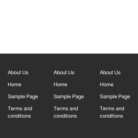
নবীনগরে সোলার সিস্টেমে অনাবাদি জমিতে
আউশ আবাদে কৃষকের ভাগ্য বদল
বিশ্ব ফুটবলের সর্বোচ্চ নিয়ন্ত্রক সংস্থার সাথে
“অসহযোগ” আন্দোলনের হুমকি
About Us
About Us
About Us
আল্লাহ তাআলা তাঁর বান্দার জন্য তাওবার
দরজা খোলা রেখেছেন
Home
Home
Home
Sample Page
Sample Page
Sample Page
Terms and
Terms and
Terms and
conditions
conditions
conditions