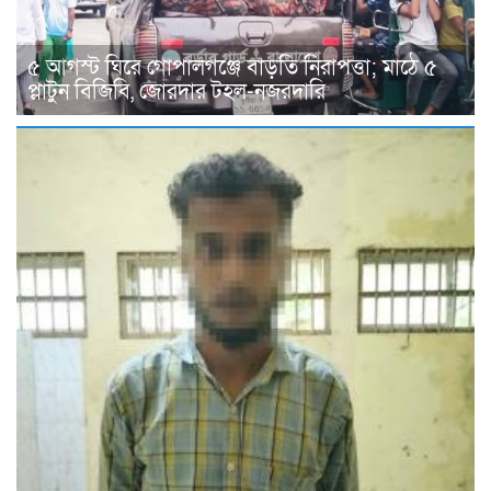
৫ আগস্ট ঘিরে গোপালগঞ্জে বাড়তি নিরাপত্তা; মাঠে ৫
প্লাটুন বিজিবি, জোরদার টহল-নজরদারি