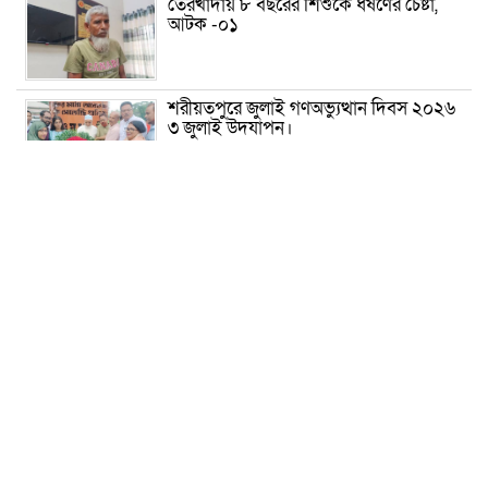
তেরখাদায় ৮ বছরের শিশুকে ধর্ষণের চেষ্টা,
আটক -০১
শরীয়তপুরে জুলাই গণঅভ্যুত্থান দিবস ২০২৬
৩ জুলাই উদযাপন।
৫ আগস্ট ঘিরে গোপালগঞ্জে বাড়তি নিরাপত্তা;
মাঠে ৫ প্লাটুন বিজিবি, জোরদার টহল-
নজরদারি
দোয়ারাবাজারে শিশুকে ফুসলিয়ে বলাৎকার,
যুবক গ্রেপ্তার
তেরখাদায় সোনালী ব্যাংকের বর্ণাঢ্য
শোভাযাত্রা, লিফলেট বিতরণ