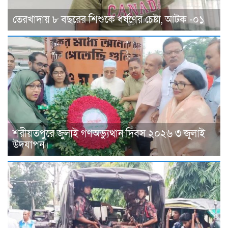
তেরখাদায় ৮ বছরের শিশুকে ধর্ষণের চেষ্টা, আটক -০১
শরীয়তপুরে জুলাই গণঅভ্যুত্থান দিবস ২০২৬ ৩ জুলাই
উদযাপন।