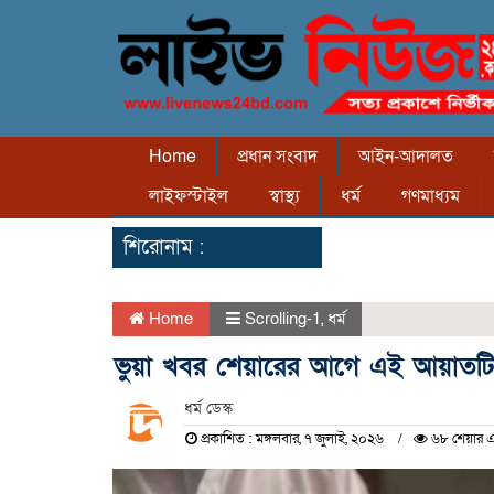
Home
প্রধান সংবাদ
আইন-আদালত
লাইফস্টাইল
স্বাস্থ্য
ধর্ম
গণমাধ্যম
শিরোনাম :
Home
Scrolling-1
,
ধর্ম
ভুয়া খবর শেয়ারের আগে এই আয়াতট
ধর্ম ডেস্ক
প্রকাশিত : মঙ্গলবার, ৭ জুলাই, ২০২৬
৬৮ শেয়ার এ