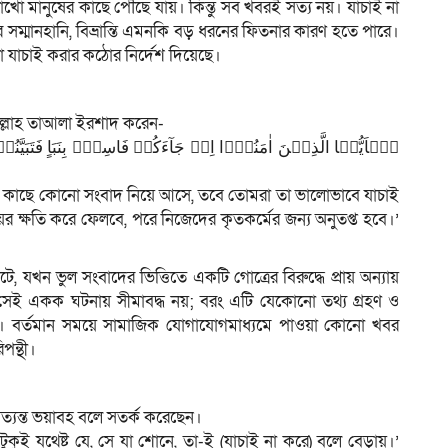
ো মানুষের কাছে পৌঁছে যায়। কিন্তু সব খবরই সত্য নয়। যাচাই না
সম্মানহানি, বিভ্রান্তি এমনকি বড় ধরনের ফিতনার কারণ হতে পারে।
 যাচাই করার কঠোর নির্দেশ দিয়েছে।
 আল্লাহ তাআলা ইরশাদ করেন-
یٰۤاَیُّہَا الَّذِیۡنَ اٰمَنُوۡۤا اِنۡ جَآءَکُمۡ فَاسِقٌۢ بِنَبَاٍ فَتَب
দের কাছে কোনো সংবাদ নিয়ে আসে, তবে তোমরা তা ভালোভাবে যাচাই
র ক্ষতি করে ফেলবে, পরে নিজেদের কৃতকর্মের জন্য অনুতপ্ত হবে।’
ে, যখন ভুল সংবাদের ভিত্তিতে একটি গোত্রের বিরুদ্ধে প্রায় অন্যায়
বল সেই একক ঘটনায় সীমাবদ্ধ নয়; বরং এটি যেকোনো তথ্য গ্রহণ ও
্ঠা করে। বর্তমান সময়ে সামাজিক যোগাযোগমাধ্যমে পাওয়া কোনো খবর
পন্থী।
 অত্যন্ত ভয়াবহ বলে সতর্ক করেছেন।
ুকুই যথেষ্ট যে, সে যা শোনে, তা-ই (যাচাই না করে) বলে বেড়ায়।’