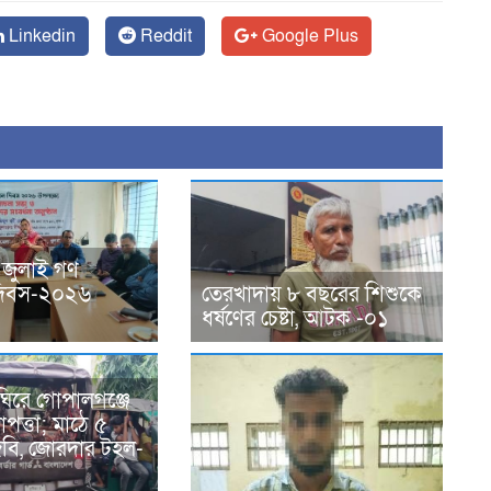
Linkedin
Reddit
Google Plus
 জুলাই গণ
ন দিবস-২০২৬
তেরখাদায় ৮ বছরের শিশুকে
ধর্ষণের চেষ্টা, আটক -০১
ঘিরে গোপালগঞ্জে
পত্তা; মাঠে ৫
িজিবি, জোরদার টহল-