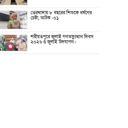
তেরখাদায় ৮ বছরের শিশুকে ধর্ষণের
চেষ্টা, আটক -০১
শরীয়তপুরে জুলাই গণঅভ্যুত্থান দিবস
২০২৬ ৩ জুলাই উদযাপন।
৫ আগস্ট ঘিরে গোপালগঞ্জে বাড়তি
নিরাপত্তা; মাঠে ৫ প্লাটুন বিজিবি,
জোরদার টহল-নজরদারি
দোয়ারাবাজারে শিশুকে ফুসলিয়ে
বলাৎকার, যুবক গ্রেপ্তার
তেরখাদায় সোনালী ব্যাংকের বর্ণাঢ্য
শোভাযাত্রা, লিফলেট বিতরণ