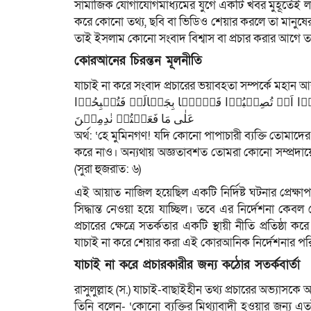
সামাজিক যোগাযোগমাধ্যমের যুগে একটি খবর মুহূর্তেই লাখ
করে কোনো তথ্য, ছবি বা ভিডিও শেয়ার করলে তা মানুষের 
তাই ইসলাম কোনো সংবাদ বিশ্বাস বা প্রচার করার আগে তা
কোরআনের চিরন্তন মূলনীতি
যাচাই না করে সংবাদ প্রচারের ভয়াবহতা সম্পর্কে মহান
َیَّنُوۡۤا اَنۡ تُصِیۡبُوۡا قَوۡمًۢا بِجَہَالَۃٍ فَتُصۡبِحُوۡا
عَلٰی مَا فَعَلۡتُمۡ نٰدِمِیۡنَ
অর্থ: ‘হে মুমিনগণ! যদি কোনো পাপাচারী ব্যক্তি তোমা
করে নাও। অন্যথায় অজ্ঞতাবশত তোমরা কোনো সম্প্রদায়ে
(সুরা হুজরাত: ৬)
এই আয়াত নাজিল হয়েছিল একটি নির্দিষ্ট ঘটনার প্রেক্ষাপট
সিদ্ধান্ত নেওয়া হয়ে যাচ্ছিল। তবে এর নির্দেশনা কে
প্রচারের ক্ষেত্রে সতর্কতার একটি স্থায়ী নীতি প্রতিষ
যাচাই না করে শেয়ার করা এই কোরআনিক নির্দেশনার পরি
যাচাই না করে প্রচারকারীর জন্য কঠোর সতর্কবার্তা
রাসুলুল্লাহ (স.) যাচাই-বাছাইহীন তথ্য প্রচারের অভ্যাসকে
তিনি বলেন- ‘কোনো ব্যক্তির মিথ্যাবাদী হওয়ার জন্য এতট