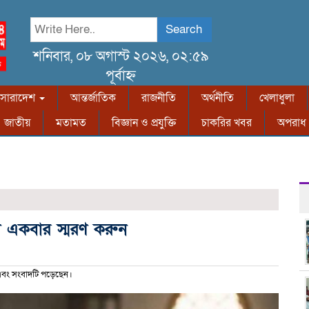
Search
শনিবার, ০৮ অগাস্ট ২০২৬, ০২:৫৯
পূর্বাহ্ন
সারাদেশ
আন্তর্জাতিক
রাজনীতি
অর্থনীতি
খেলাধুলা
জাতীয়
মতামত
বিজ্ঞান ও প্রযুক্তি
চাকরির খবর
অপরাধ
ি একবার স্মরণ করুন
বং সংবাদটি পড়েছেন।