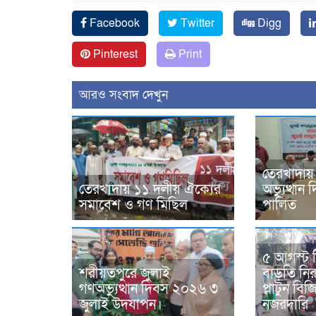
Facebook
Twitter
Digg
Pinterest
Print
আরও সংবাদ দেখুন
তেরখাদায়
তেরখাদায় ১১ দলীয় ঐক্যের
অভ্যুত্থা
সমাবেশ ও গণ মিছিল
পালিত
৫ আগস্ট 
শরীয়তপুরে জুলাই
বাড়তি নিরা
গণঅভ্যুত্থান দিবস ২০২৬ ৩
প্লাটুন ব
জুলাই উদযাপন।
নজরদারি