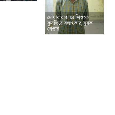
দোয়ারাবাজারে শিশুকে
ফুসলিয়ে বলাৎকার, যুবক
গ্রেপ্তার