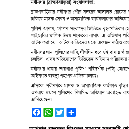
নবীনগর (ব্রাহ্মণবাড়িয়া) সংবাদদাতা:
‎ব্রাহ্মণবাড়িয়ার নবীনগর পৌর সদরের আদালত রোডের ক
চালিয়ে মাদক সেবন ও অসামাজিক কার্যকলাপের অভিয
‎পুলিশ জানায়, গোপন সংবাদের ভিত্তিতে বৃহস্পতিবার (২ 
লাইব্রেরির মালিক উদয় শংকরের বাসায় এ অভিযান প
আটক করা হয়। আটক ব্যক্তিদের মধ্যে একজন নারীও রয়
‎নবীনগর থানা পুলিশের দাবি, দীর্ঘদিন ধরে ওই বাসায় গা
চলছিল। এসব অভিযোগের ভিত্তিতেই অভিযান পরিচালনা 
‎নবীনগর থানার ভারপ্রাপ্ত পুলিশ পরিদর্শক (ওসি) মোর
আইনগত ব্যবস্থা গ্রহণের প্রক্রিয়া চলছে।
‎এদিকে, নবীনগরে মাদক ও অসামাজিক কর্মকাণ্ড বৃদ্ধির 
অপরাধ দমনে পুলিশের নিয়মিত অভিযান অব্যাহত রাখা
জানিয়েছেন।
Facebook
WhatsApp
Twitter
Share
আপনার পছন্দের লিংকের মাধ্যমে সংবাদটি শ