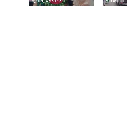
জুলাই উদযাপন।
নজরদারি