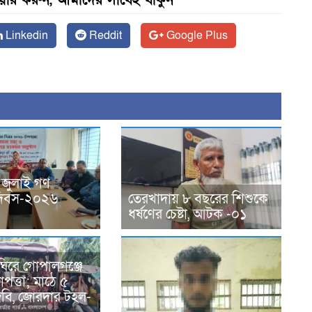
Linkedin
Reddit
Google Plus
 জুলাই গণ
ন দিবস-২০২৬
তেরখাদায় ৮ বছরের শিশুকে
ধর্ষণের চেষ্টা, আটক -০১
ঘিরে গোপালগঞ্জে
পত্তা; মাঠে ৫
িজিবি, জোরদার টহল-