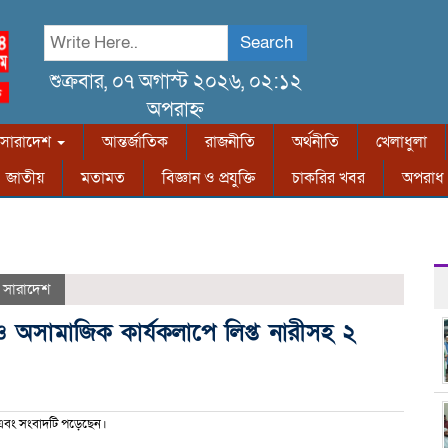
Search
শুক্রবার, ০৭ অগাস্ট ২০২৬, ০২:১২
অপরাহ্ন
সারাদেশ
আন্তর্জাতিক
রাজনীতি
অর্থনীতি
খেলাধুলা
জাতীয়
মতামত
বিজ্ঞান ও প্রযুক্তি
চাকরির খবর
অপরাধ
,
সারাদেশ
অসামাজিক কার্যকলাপে লিপ্ত নারীসহ ২
এবং সংবাদটি পড়েছেন।