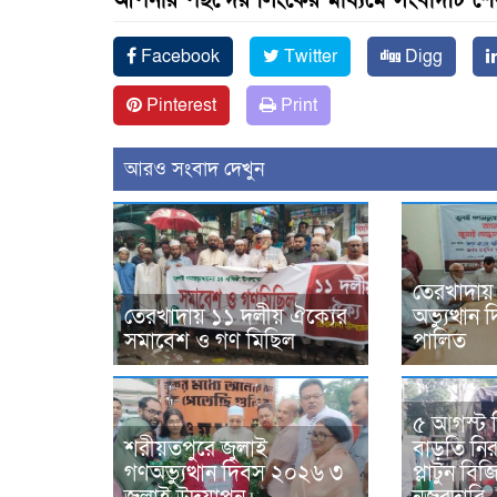
Facebook
Twitter
Digg
Pinterest
Print
আরও সংবাদ দেখুন
তেরখাদায়
তেরখাদায় ১১ দলীয় ঐক্যের
অভ্যুত্থা
সমাবেশ ও গণ মিছিল
পালিত
৫ আগস্ট 
শরীয়তপুরে জুলাই
বাড়তি নিরা
গণঅভ্যুত্থান দিবস ২০২৬ ৩
প্লাটুন ব