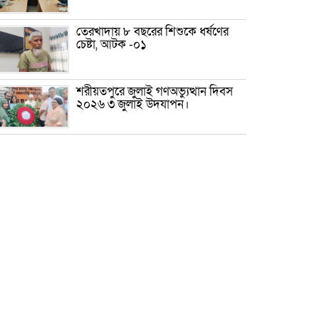
তেরখাদায় ৮ বছরের শিশুকে ধর্ষণের
চেষ্টা, আটক -০১
শরীয়তপুরে জুলাই গণঅভ্যুত্থান দিবস
২০২৬ ৩ জুলাই উদযাপন।
৫ আগস্ট ঘিরে গোপালগঞ্জে বাড়তি
নিরাপত্তা; মাঠে ৫ প্লাটুন বিজিবি,
জোরদার টহল-নজরদারি
দোয়ারাবাজারে শিশুকে ফুসলিয়ে
বলাৎকার, যুবক গ্রেপ্তার
তেরখাদায় সোনালী ব্যাংকের বর্ণাঢ্য
শোভাযাত্রা, লিফলেট বিতরণ