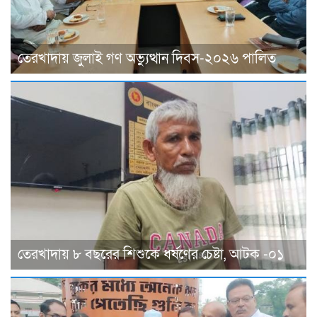
তেরখাদায় জুলাই গণ অভ্যুত্থান দিবস-২০২৬ পালিত
তেরখাদায় ৮ বছরের শিশুকে ধর্ষণের চেষ্টা, আটক -০১