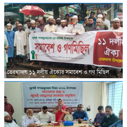
তেরখাদায় ১১ দলীয় ঐক্যের সমাবেশ ও গণ মিছিল