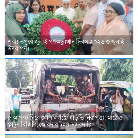
শরীয়তপুরে জুলাই গণঅভ্যুত্থান দিবস ২০২৬ ৩ জুলাই
উদযাপন।
৫ আগস্ট ঘিরে গোপালগঞ্জে বাড়তি নিরাপত্তা; মাঠে ৫
প্লাটুন বিজিবি, জোরদার টহল-নজরদারি