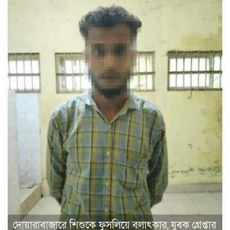
দোয়ারাবাজারে শিশুকে ফুসলিয়ে বলাৎকার, যুবক গ্রেপ্তার