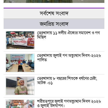
সর্বশেষ সংবাদ
জনপ্রিয় সংবাদ
তেরখাদায় ১১ দলীয় ঐক্যের সমাবেশ ও গণ
মিছিল
তেরখাদায় জুলাই গণ অভ্যুত্থান দিবস-২০২৬
পালিত
তেরখাদায় ৮ বছরের শিশুকে ধর্ষণের চেষ্টা,
আটক -০১
শরীয়তপুরে জুলাই গণঅভ্যুত্থান দিবস ২০২৬
৩ জুলাই উদযাপন।