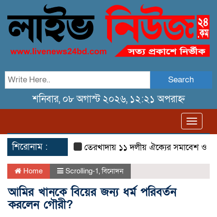
Search
শনিবার, ০৮ অগাস্ট ২০২৬, ১২:২১ অপরাহ্ন
Toggl
navig
শিরোনাম :
তেরখাদায় ১১ দলীয় ঐক্যের সমাবেশ ও গণ মিছ
Home
Scrolling-1
,
বিনোদন
আমির খানকে বিয়ের জন্য ধর্ম পরিবর্তন
করলেন গৌরী?