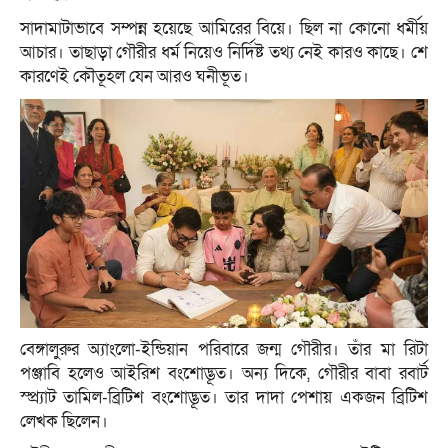
সাদামাটাভাবে সম্পন্ন হয়েছে আমিরের বিয়ে। ছিল না কোনো ধর্মীয়
আচার। তাছাড়া গৌরীর ধর্ম নিয়েও নির্দিষ্ট তথ্য নেই কারও কাছে। শে
কারণেই কৌতূহল যেন আরও ঘনীভূত।
বেঙ্গালুরুর অ্যাংলো-ইন্ডিয়ান পরিবারে জন্ম গৌরীর। তাঁর মা রিটা
পঞ্জাবি হলেও আইরিশ বংশোদ্ভূত। অন্য দিকে, গৌরীর বাবা রবার্ট
স্প্র্যাট তামিল-ব্রিটিশ ব‌ংশোদ্ভূত। তার দাদা পেশায় একজন ব্রিটিশ
লেখক ছিলেন।