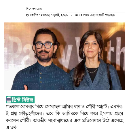
বিনোদন ডেস্ক
প্রকাশিত : মঙ্গলবার, ৭ জুলাই, ২০২৬
৮২ শেয়ার এবং সংবাদটি পড়েছেন।
গতকাল রোববার বিয়ে সেরেছেন আমির খান ও গৌরী স্প্র্যাট। এরপর-
ই প্রশ্ন কৌতূহলীদের। তবে কি আমিরকে বিয়ে করে ইসলাম গ্রহম
করলেন গৌরী। ভারতীয় সংবাদ্মাধ্যমের এক প্রতিবেদনে উঠে এসেছে
এ তথ্য।