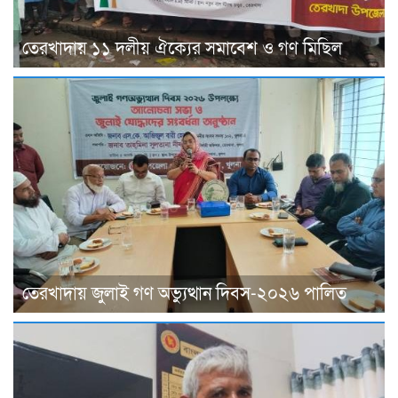
তেরখাদায় ১১ দলীয় ঐক্যের সমাবেশ ও গণ মিছিল
তেরখাদায় জুলাই গণ অভ্যুত্থান দিবস-২০২৬ পালিত