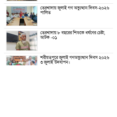
তেরখাদায় জুলাই গণ অভ্যুত্থান দিবস-২০২৬
পালিত
তেরখাদায় ৮ বছরের শিশুকে ধর্ষণের চেষ্টা,
আটক -০১
শরীয়তপুরে জুলাই গণঅভ্যুত্থান দিবস ২০২৬
৩ জুলাই উদযাপন।
৫ আগস্ট ঘিরে গোপালগঞ্জে বাড়তি নিরাপত্তা;
মাঠে ৫ প্লাটুন বিজিবি, জোরদার টহল-
নজরদারি
দোয়ারাবাজারে শিশুকে ফুসলিয়ে বলাৎকার,
যুবক গ্রেপ্তার