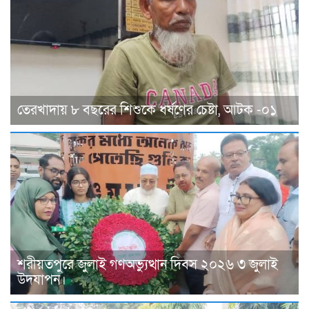
তেরখাদায় ৮ বছরের শিশুকে ধর্ষণের চেষ্টা, আটক -০১
শরীয়তপুরে জুলাই গণঅভ্যুত্থান দিবস ২০২৬ ৩ জুলাই
উদযাপন।