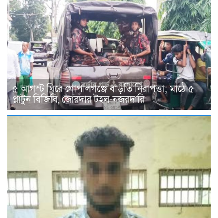
৫ আগস্ট ঘিরে গোপালগঞ্জে বাড়তি নিরাপত্তা; মাঠে ৫
প্লাটুন বিজিবি, জোরদার টহল-নজরদারি