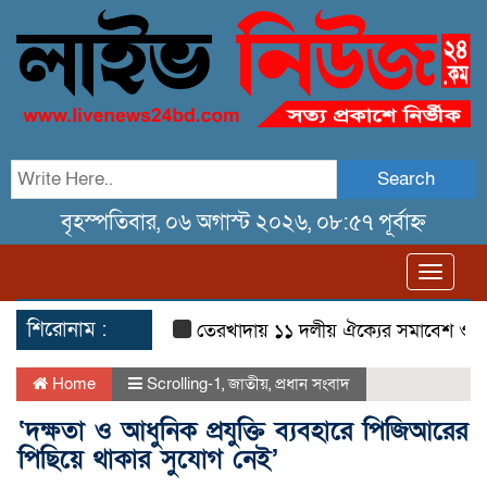
Search
বৃহস্পতিবার, ০৬ অগাস্ট ২০২৬, ০৮:৫৭ পূর্বাহ্ন
Toggl
navig
শিরোনাম :
তেরখাদায় ১১ দলীয় ঐক্যের সমাবেশ ও গণ মিছি
Home
Scrolling-1
,
জাতীয়
,
প্রধান সংবাদ
‘দক্ষতা ও আধুনিক প্রযুক্তি ব্যবহারে পিজিআরের
পিছিয়ে থাকার সুযোগ নেই’