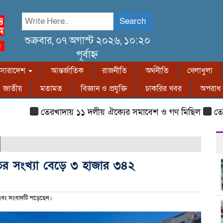
Search
শুক্রবার, ০৭ অগাস্ট ২০২৬, ১০:২০
পূর্বাহ্ন
সারাদেশ
আন্তর্জাতিক
রাজনীতি
অর্থনীতি
খেলাধুলা
জাতীয়
মতামত
বিজ্ঞান ও প্রযুক্তি
চাকরির খবর
অপরাধ
তেরখাদায় ১১ দলীয় ঐক্যের সমাবেশ ও গণ মিছিল
তেরখাদায়
হতের সংখ্যা বেড়ে ৩ হাজার ৩৪২
বং সংবাদটি পড়েছেন।