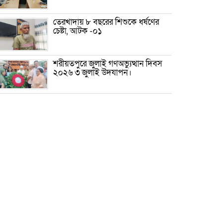
তেরখাদায় ৮ বছরের শিশুকে ধর্ষণের
চেষ্টা, আটক -০১
শরীয়তপুরে জুলাই গণঅভ্যুত্থান দিবস
২০২৬ ৩ জুলাই উদযাপন।
৫ আগস্ট ঘিরে গোপালগঞ্জে বাড়তি
নিরাপত্তা; মাঠে ৫ প্লাটুন বিজিবি,
জোরদার টহল-নজরদারি
দোয়ারাবাজারে শিশুকে ফুসলিয়ে
বলাৎকার, যুবক গ্রেপ্তার
তেরখাদায় সোনালী ব্যাংকের বর্ণাঢ্য
শোভাযাত্রা, লিফলেট বিতরণ