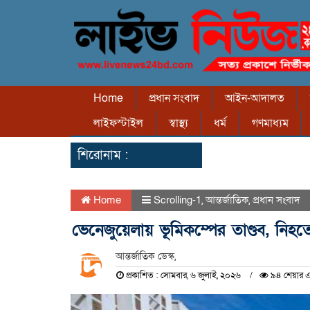
Home
প্রধান সংবাদ
আইন-আদালত
লাইফস্টাইল
স্বাস্থ্য
ধর্ম
গণমাধ্যম
শিরোনাম :
Home
Scrolling-1
,
আন্তর্জাতিক
,
প্রধান সংবাদ
ভেনেজুয়েলায় ভূমিকম্পের তাণ্ডব, নি
আন্তর্জাতিক ডেস্ক,
প্রকাশিত : সোমবার, ৬ জুলাই, ২০২৬
৯৪ শেয়ার এ