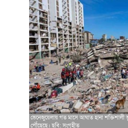
ভেনেজুয়েলায় গত মাসে আঘাত হানা শক্তিশালী ভ
পৌঁছেছে। ছবি: সংগৃহীত