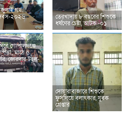
 জুলাই গণ
ন দিবস-২০২৬
তেরখাদায় ৮ বছরের শিশুকে
ধর্ষণের চেষ্টা, আটক -০১
ঘিরে গোপালগঞ্জে
পত্তা; মাঠে ৫
িজিবি, জোরদার টহল-
দোয়ারাবাজারে শিশুকে
ফুসলিয়ে বলাৎকার, যুবক
গ্রেপ্তার