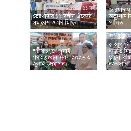
তেরখাদায়
তেরখাদায় ১১ দলীয় ঐক্যের
অভ্যুত্থা
সমাবেশ ও গণ মিছিল
পালিত
৫ আগস্ট 
শরীয়তপুরে জুলাই
বাড়তি নিরা
গণঅভ্যুত্থান দিবস ২০২৬ ৩
প্লাটুন ব
জুলাই উদযাপন।
নজরদারি