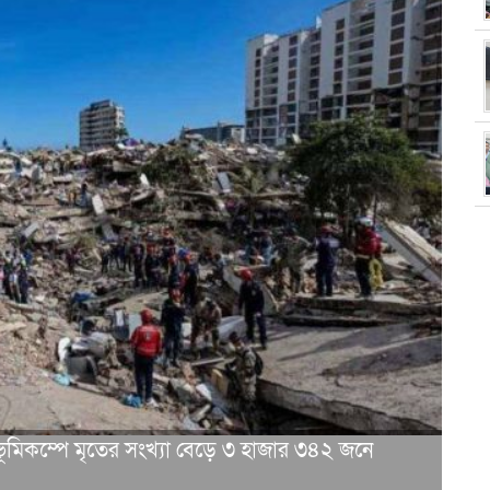
ূমিকম্পে মৃতের সংখ্যা বেড়ে ৩ হাজার ৩৪২ জনে