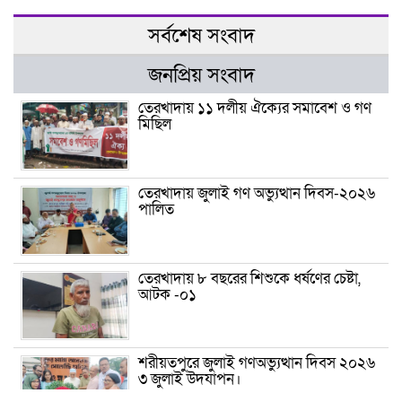
সর্বশেষ সংবাদ
জনপ্রিয় সংবাদ
তেরখাদায় ১১ দলীয় ঐক্যের সমাবেশ ও গণ
মিছিল
তেরখাদায় জুলাই গণ অভ্যুত্থান দিবস-২০২৬
পালিত
তেরখাদায় ৮ বছরের শিশুকে ধর্ষণের চেষ্টা,
আটক -০১
শরীয়তপুরে জুলাই গণঅভ্যুত্থান দিবস ২০২৬
৩ জুলাই উদযাপন।