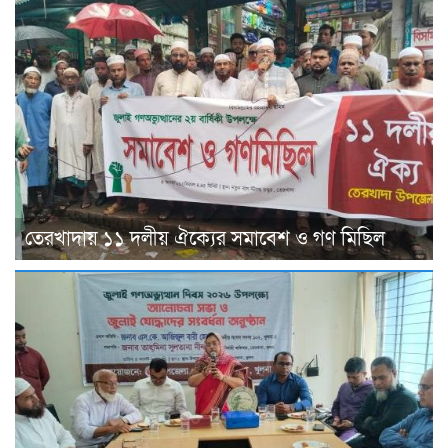
তেরখাদায় ১১ দলীয় ঐক্যের সমাবেশ ও গণ মিছিল