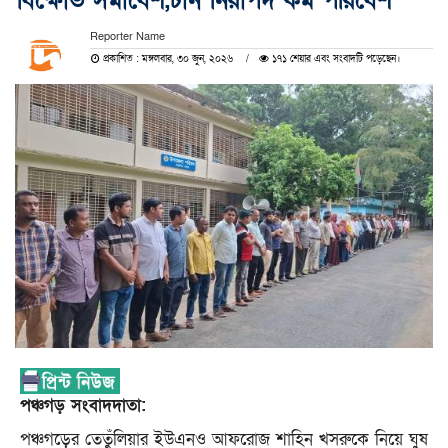
বিক্ষোভ সমাবেশ,চান নিরাপদ কর্ম পরিবেশ
Reporter Name
প্রকাশিত : মঙ্গলবার, ৩০ জুন, ২০২৬
১৭১ শেয়ার এবং সংবাদটি পড়েছেন।
পঞ্চগড় সংবাদদাতা:
পঞ্চগড়ের তেতুঁলিয়ার ইউএনও আফরোজ শাহিন খসরুকে নিয়ে ঘুষ