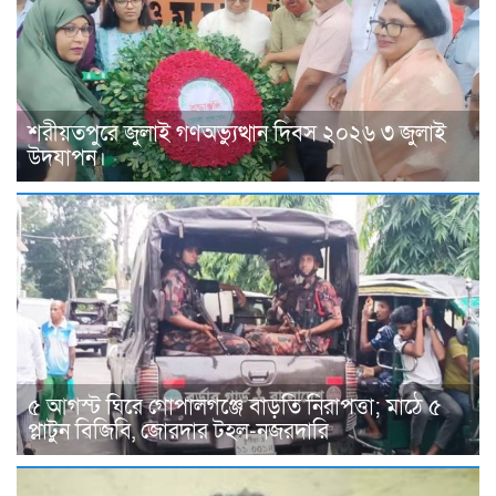
শরীয়তপুরে জুলাই গণঅভ্যুত্থান দিবস ২০২৬ ৩ জুলাই
উদযাপন।
৫ আগস্ট ঘিরে গোপালগঞ্জে বাড়তি নিরাপত্তা; মাঠে ৫
প্লাটুন বিজিবি, জোরদার টহল-নজরদারি