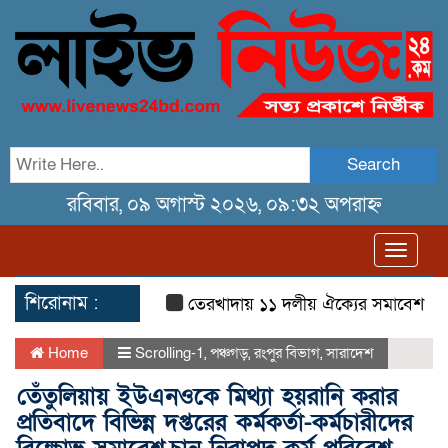
Search
রবিবার, ০৯ অগাস্ট ২০২৬, ০৯:৩২ অপরাহ্ন
Toggl
navig
শিরোনাম :
তেরখাদায় ১১ দলীয় ঐক্যের সমাবেশ ও গণ মিছ
Home
Scrolling-1
,
পঞ্চগড়
,
রংপুর বিভাগ
,
সারাদেশ
তেঁতুলিয়ায় ইউএনওকে মিথ্যা হয়রানি করার
প্রতিবাদে বিভিন্ন দপ্তরের কর্মকর্তা-কর্মচারীদের