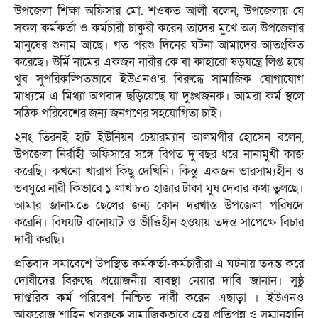
উপজেলা শিক্ষা অফিসার মো. শওকত আলী বলেন, উপজেলায় যে
সকল কর্মকর্তা ও কর্মচারী চাকুরী করেন তাদের মুখে অত্র উপজেলার
মানুষের শুনাম আছে। গত পরশু দিনের ঘটনা আমাদের আতংকিত
করেছে। উর্মি নামের একজন নারীর কে বা কাহারো ষড়যন্ত্রে লিপ্ত হয়ে
খুব সুপরিকল্পিতভাবে ইউএনও’র বিরুদ্ধে সামাজিক যোগাযোগ
মাধ্যমে এ মিথ্যা অপবাদ ছড়িয়েছে যা দুঃখজনক। আমরা কর্ম স্থলে
সঠিক পরিবেশের জন্য জনগণের সহযোগিতা চাই।
২নং তিরনই হাট ইউনিয়ন চেয়ারম্যান আলমগীর হোসেন বলেন,
উপজেলা নির্বাহী অফিসারে সঙ্গে বিগত দু’বছর ধরে নানামুখী কাজ
করেছি। কখনো খারাপ কিছু দেখিনি। কিন্তু একজন ভারসাম্যহীন ও
ভবঘুরে নারী কিভাবে ১ লাখ ৮০ হাজার টাকা ঘুষ দেবার কথা তুলছে।
আমার জানামতে ছেলের জন্য কোন দরখাস্ত উপজেলা পরিষদে
করেনি। বিষয়টি বানোয়াট ও ভীত্তিহীন হওয়ায় তদন্ত সাপেক্ষে বিচার
দাবী করছি।
প্রতিবাদ সমাবেশে উপস্থিত কর্মকর্তা-কর্মচারীরা এ ঘটনায় তদন্ত করে
দোষীদের বিরুদ্ধে প্রয়োজনীয় ব্যবস্থা নেয়ার দাবি জানান। সুষ্ঠু
দাপ্তরিক কর্ম পরিবেশ নিশ্চিত দাবী করেন এছাড়া । ইউএনও
আফরোজ শাহিন খসরুকে সামাজিকভাবে হেয় প্রতিপন্ন ও সম্মানহানি