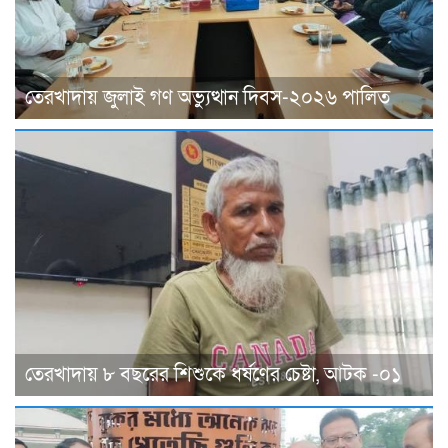
তেরখাদায় জুলাই গণ অভ্যুত্থান দিবস-২০২৬ পালিত
তেরখাদায় ৮ বছরের শিশুকে ধর্ষণের চেষ্টা, আটক -০১