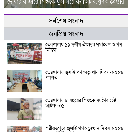
দোয়ারাবাজারে শিশুকে ফুসলিয়ে বলাৎকার, যুবক গ্রেপ্তার
সর্বশেষ সংবাদ
জনপ্রিয় সংবাদ
তেরখাদায় ১১ দলীয় ঐক্যের সমাবেশ ও গণ
মিছিল
তেরখাদায় জুলাই গণ অভ্যুত্থান দিবস-২০২৬
পালিত
তেরখাদায় ৮ বছরের শিশুকে ধর্ষণের চেষ্টা,
আটক -০১
শরীয়তপুরে জুলাই গণঅভ্যুত্থান দিবস ২০২৬