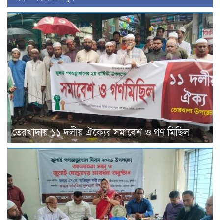
তেরখাদায় ১১ দলীয় ঐক্যের সমাবেশ ও গণ মিছিল