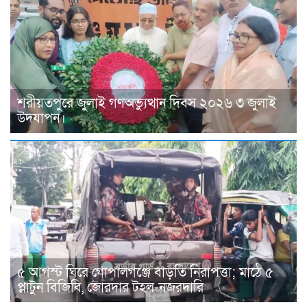
শরীয়তপুরে জুলাই গণঅভ্যুত্থান দিবস ২০২৬ ৩ জুলাই
উদযাপন।
৫ আগস্ট ঘিরে গোপালগঞ্জে বাড়তি নিরাপত্তা; মাঠে ৫
প্লাটুন বিজিবি, জোরদার টহল-নজরদারি