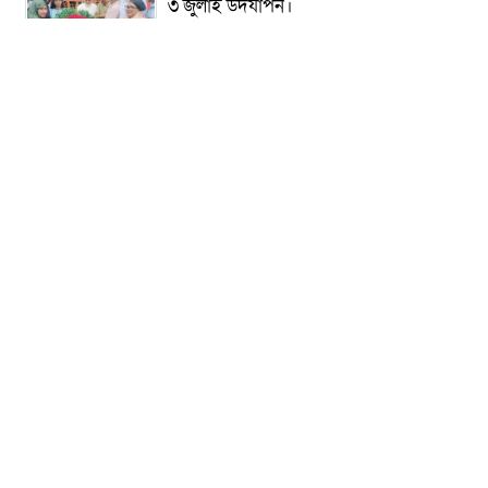
৩ জুলাই উদযাপন।
৫ আগস্ট ঘিরে গোপালগঞ্জে বাড়তি নিরাপত্তা;
মাঠে ৫ প্লাটুন বিজিবি, জোরদার টহল-
নজরদারি
দোয়ারাবাজারে শিশুকে ফুসলিয়ে বলাৎকার,
যুবক গ্রেপ্তার
তেরখাদায় সোনালী ব্যাংকের বর্ণাঢ্য
শোভাযাত্রা, লিফলেট বিতরণ
নবীনগরে সোলার সিস্টেমে অনাবাদি জমিতে
আউশ আবাদে কৃষকের ভাগ্য বদল