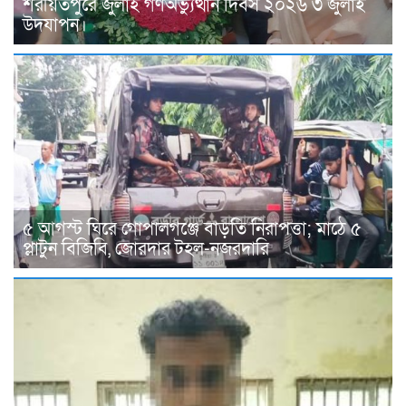
শরীয়তপুরে জুলাই গণঅভ্যুত্থান দিবস ২০২৬ ৩ জুলাই
উদযাপন।
৫ আগস্ট ঘিরে গোপালগঞ্জে বাড়তি নিরাপত্তা; মাঠে ৫
প্লাটুন বিজিবি, জোরদার টহল-নজরদারি