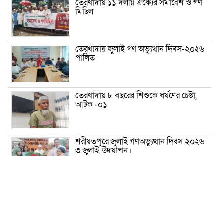
তেরখাদায় ১১ দলীয় ঐক্যের সমাবেশ ও গণ
মিছিল
তেরখাদায় জুলাই গণ অভ্যুত্থান দিবস-২০২৬
পালিত
তেরখাদায় ৮ বছরের শিশুকে ধর্ষণের চেষ্টা,
আটক -০১
শরীয়তপুরে জুলাই গণঅভ্যুত্থান দিবস ২০২৬
৩ জুলাই উদযাপন।
৫ আগস্ট ঘিরে গোপালগঞ্জে বাড়তি নিরাপত্তা;
মাঠে ৫ প্লাটুন বিজিবি, জোরদার টহল-
নজরদারি