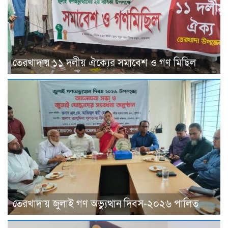
তেরখাদায় ১১ দলীয় ঐক্যের সমাবেশ ও গণ মিছিল
তেরখাদায় জুলাই গণ অভ্যুত্থান দিবস-২০২৬ পালিত