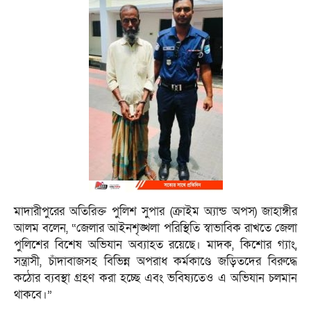
মাদারীপুরের অতিরিক্ত পুলিশ সুপার (ক্রাইম অ্যান্ড অপস) জাহাঙ্গীর
আলম বলেন, “জেলার আইনশৃঙ্খলা পরিস্থিতি স্বাভাবিক রাখতে জেলা
পুলিশের বিশেষ অভিযান অব্যাহত রয়েছে। মাদক, কিশোর গ্যাং,
সন্ত্রাসী, চাঁদাবাজসহ বিভিন্ন অপরাধ কর্মকাণ্ডে জড়িতদের বিরুদ্ধে
কঠোর ব্যবস্থা গ্রহণ করা হচ্ছে এবং ভবিষ্যতেও এ অভিযান চলমান
থাকবে।”