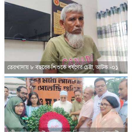
তেরখাদায় ৮ বছরের শিশুকে ধর্ষণের চেষ্টা, আটক -০১