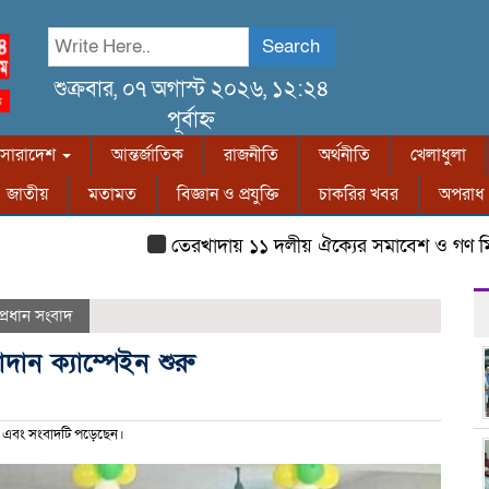
Search
শুক্রবার, ০৭ অগাস্ট ২০২৬, ১২:২৪
পূর্বাহ্ন
সারাদেশ
আন্তর্জাতিক
রাজনীতি
অর্থনীতি
খেলাধুলা
জাতীয়
মতামত
বিজ্ঞান ও প্রযুক্তি
চাকরির খবর
অপরাধ
তেরখাদায় ১১ দলীয় ঐক্যের সমাবেশ ও গণ মিছিল
প্রধান সংবাদ
ান ক্যাম্পেইন শুরু
 এবং সংবাদটি পড়েছেন।