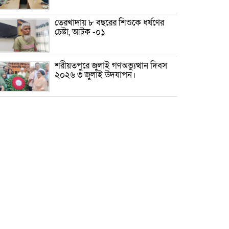
তেরখাদায় ৮ বছরের শিশুকে ধর্ষণের
চেষ্টা, আটক -০১
শরীয়তপুরে জুলাই গণঅভ্যুত্থান দিবস
২০২৬ ৩ জুলাই উদযাপন।
৫ আগস্ট ঘিরে গোপালগঞ্জে বাড়তি
নিরাপত্তা; মাঠে ৫ প্লাটুন বিজিবি,
জোরদার টহল-নজরদারি
দোয়ারাবাজারে শিশুকে ফুসলিয়ে
বলাৎকার, যুবক গ্রেপ্তার
তেরখাদায় সোনালী ব্যাংকের বর্ণাঢ্য
শোভাযাত্রা, লিফলেট বিতরণ