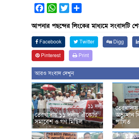
Facebook
WhatsApp
Twitter
Share
আপনার পছন্দের লিংকের মাধ্যমে সংবাদটি শ
Facebook
Twitter
Digg
Pinterest
Print
আরও সংবাদ দেখুন
তেরখাদায়
তেরখাদায় ১১ দলীয় ঐক্যের
অভ্যুত্থা
সমাবেশ ও গণ মিছিল
পালিত