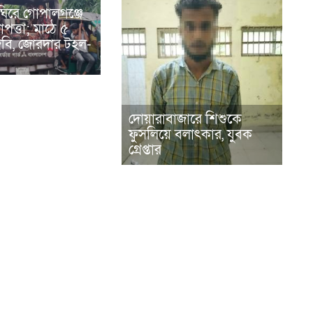
ঘিরে গোপালগঞ্জে
পত্তা; মাঠে ৫
িজিবি, জোরদার টহল-
দোয়ারাবাজারে শিশুকে
ফুসলিয়ে বলাৎকার, যুবক
গ্রেপ্তার