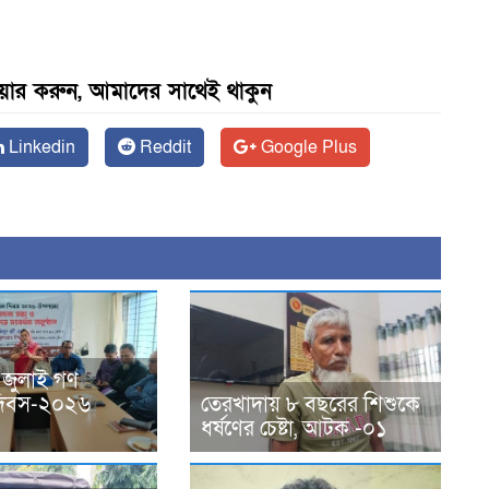
েয়ার করুন, আমাদের সাথেই থাকুন
Linkedin
Reddit
Google Plus
 জুলাই গণ
ন দিবস-২০২৬
তেরখাদায় ৮ বছরের শিশুকে
ধর্ষণের চেষ্টা, আটক -০১