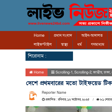
Home
প্রধান সংবাদ
আইন-আদালত
লাইফস্টাইল
স্বাস্থ্য
ধর্ম
গণমাধ্যম
শিরোনাম :
Home
Scrolling-1
,
Scrolling-2
,
জাতীয়
,
ঢাকা
,
দেশে প্রথমবারের মতো টাইফয়েড টিকাদ
Reporter Name
প্রকাশিত : রবিবার, ১২ অক্টোবর, ২০২৫
৮১ শেয়ার