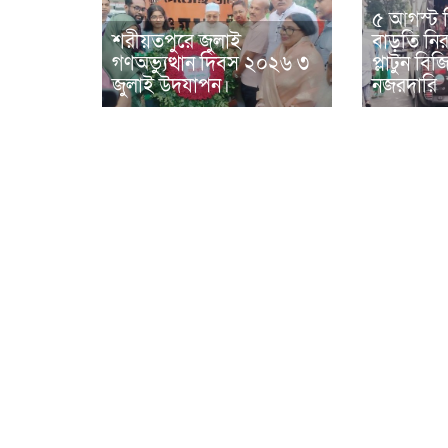
৫ আগস্ট 
শরীয়তপুরে জুলাই
বাড়তি নিরা
গণঅভ্যুত্থান দিবস ২০২৬ ৩
প্লাটুন ব
জুলাই উদযাপন।
নজরদারি