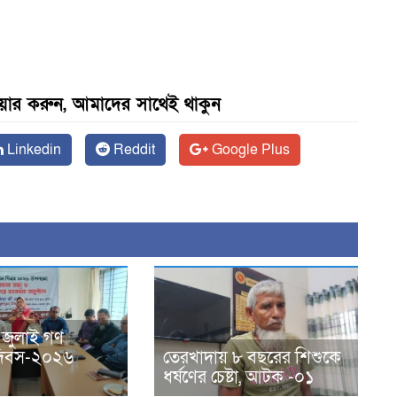
েয়ার করুন, আমাদের সাথেই থাকুন
Linkedin
Reddit
Google Plus
 জুলাই গণ
ন দিবস-২০২৬
তেরখাদায় ৮ বছরের শিশুকে
ধর্ষণের চেষ্টা, আটক -০১