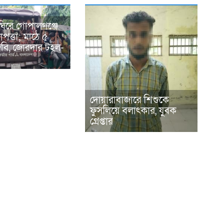
ঘিরে গোপালগঞ্জে
পত্তা; মাঠে ৫
িজিবি, জোরদার টহল-
দোয়ারাবাজারে শিশুকে
ফুসলিয়ে বলাৎকার, যুবক
গ্রেপ্তার