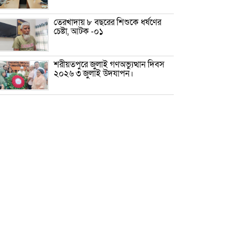
তেরখাদায় ৮ বছরের শিশুকে ধর্ষণের
চেষ্টা, আটক -০১
শরীয়তপুরে জুলাই গণঅভ্যুত্থান দিবস
২০২৬ ৩ জুলাই উদযাপন।
৫ আগস্ট ঘিরে গোপালগঞ্জে বাড়তি
নিরাপত্তা; মাঠে ৫ প্লাটুন বিজিবি,
জোরদার টহল-নজরদারি
দোয়ারাবাজারে শিশুকে ফুসলিয়ে
বলাৎকার, যুবক গ্রেপ্তার
তেরখাদায় সোনালী ব্যাংকের বর্ণাঢ্য
শোভাযাত্রা, লিফলেট বিতরণ