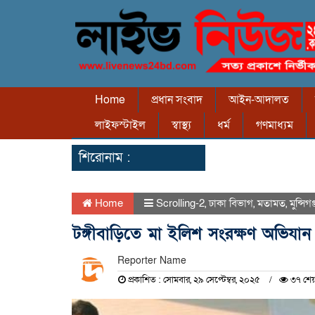
Home
প্রধান সংবাদ
আইন-আদালত
লাইফস্টাইল
স্বাস্থ্য
ধর্ম
গণমাধ্যম
শিরোনাম :
Home
Scrolling-2
,
ঢাকা বিভাগ
,
মতামত
,
মুন্সিগঞ
টঙ্গীবাড়িতে মা ইলিশ সংরক্ষণ অভিয
Reporter Name
প্রকাশিত : সোমবার, ২৯ সেপ্টেম্বর, ২০২৫
৩৭ শেয়