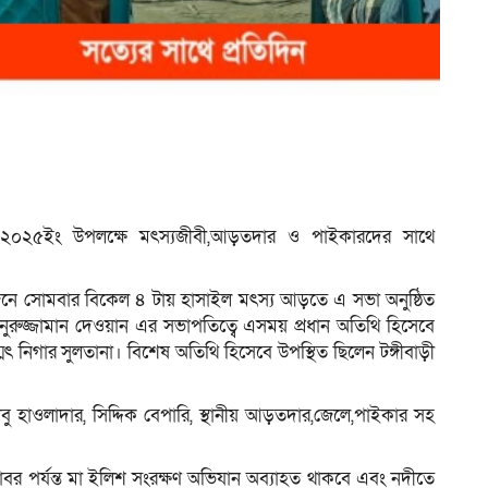
যান ২০২৫ইং উপলক্ষে মৎস্যজীবী,আড়তদার ও পাইকারদের সাথে
নে সোমবার বিকেল ৪ টায় হাসাইল মৎস্য আড়তে এ সভা অনুষ্ঠিত
নুরুজ্জামান দেওয়ান এর সভাপতিত্বে এসময় প্রধান অতিথি হিসেবে
্মৎ নিগার সুলতানা। বিশেষ অতিথি হিসেবে উপস্থিত ছিলেন টঙ্গীবাড়ী
বু হাওলাদার, সিদ্দিক বেপারি, স্থানীয় আড়তদার,জেলে,পাইকার সহ
বর পর্যন্ত মা ইলিশ সংরক্ষণ অভিযান অব্যাহত থাকবে এবং নদীতে