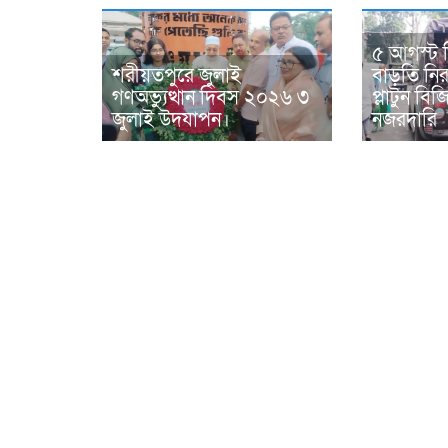
৫ আগস্ট 
শরীয়তপুরে জুলাই
বাড়তি নিরা
গণঅভ্যুত্থান দিবস ২০২৬ ৩
প্লাটুন ব
জুলাই উদযাপন।
নজরদারি