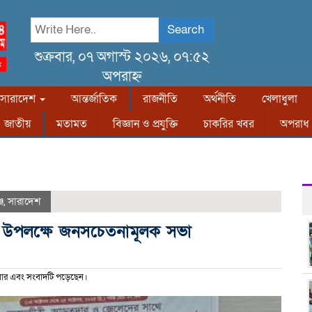
Search
শুক্রবার, ০৭ অগাস্ট ২০২৬, ০৭:৫২
অপরাহ্ন
সারাদেশ
আন্তর্জাতিক
রাজনীতি
অর্থনীতি
খেলাধুলা
জাতীয়
মতামত
বিজ্ঞান ও প্রযুক্তি
চাকরির খবর
অপরাধ
্জ
,
সারাদেশ
ান উপলক্ষে জনসচেতনামূলক সভা
ার এবং সংবাদটি পড়েছেন।