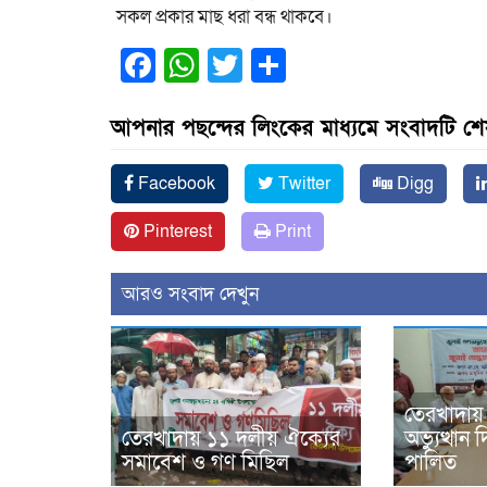
সকল প্রকার মাছ ধরা বন্ধ থাকবে।
Facebook
WhatsApp
Twitter
Share
আপনার পছন্দের লিংকের মাধ্যমে সংবাদটি শ
Facebook
Twitter
Digg
Pinterest
Print
আরও সংবাদ দেখুন
তেরখাদায়
তেরখাদায় ১১ দলীয় ঐক্যের
অভ্যুত্থা
সমাবেশ ও গণ মিছিল
পালিত