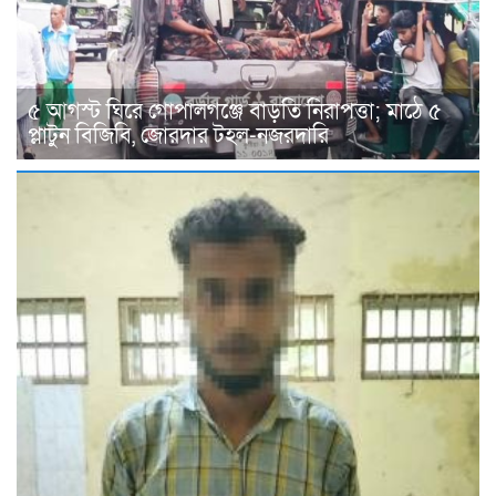
৫ আগস্ট ঘিরে গোপালগঞ্জে বাড়তি নিরাপত্তা; মাঠে ৫
প্লাটুন বিজিবি, জোরদার টহল-নজরদারি