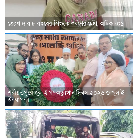
তেরখাদায় ৮ বছরের শিশুকে ধর্ষণের চেষ্টা, আটক -০১
শরীয়তপুরে জুলাই গণঅভ্যুত্থান দিবস ২০২৬ ৩ জুলাই
উদযাপন।