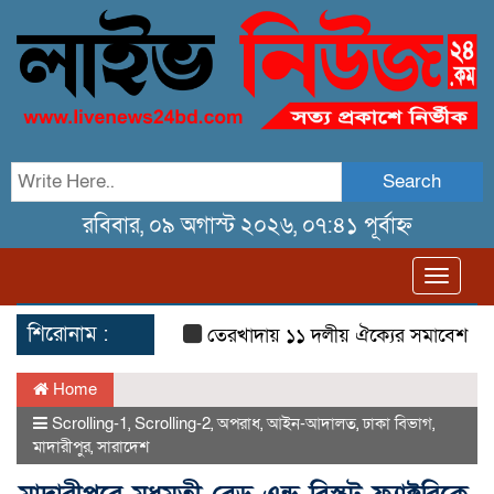
Search
রবিবার, ০৯ অগাস্ট ২০২৬, ০৭:৪১ পূর্বাহ্ন
Toggl
navig
শিরোনাম :
তেরখাদায় ১১ দলীয় ঐক্যের সমাবেশ ও গণ মি
Home
Scrolling-1
,
Scrolling-2
,
অপরাধ
,
আইন-আদালত
,
ঢাকা বিভাগ
,
মাদারীপুর
,
সারাদেশ