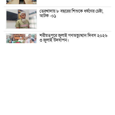
তেরখাদায় ৮ বছরের শিশুকে ধর্ষণের চেষ্টা,
আটক -০১
শরীয়তপুরে জুলাই গণঅভ্যুত্থান দিবস ২০২৬
৩ জুলাই উদযাপন।
৫ আগস্ট ঘিরে গোপালগঞ্জে বাড়তি নিরাপত্তা;
মাঠে ৫ প্লাটুন বিজিবি, জোরদার টহল-
নজরদারি
দোয়ারাবাজারে শিশুকে ফুসলিয়ে বলাৎকার,
যুবক গ্রেপ্তার