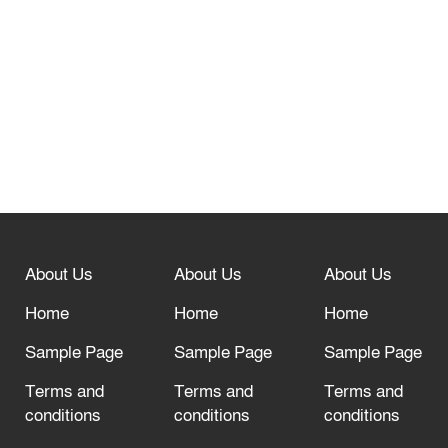
তেরখাদায় সোনালী ব্যাংকের বর্ণাঢ্য
শোভাযাত্রা, লিফলেট বিতরণ
নবীনগরে সোলার সিস্টেমে অনাবাদি জমিতে
আউশ আবাদে কৃষকের ভাগ্য বদল
বিশ্ব ফুটবলের সর্বোচ্চ নিয়ন্ত্রক সংস্থার সাথে
“অসহযোগ” আন্দোলনের হুমকি
About Us
About Us
About Us
আল্লাহ তাআলা তাঁর বান্দার জন্য তাওবার
দরজা খোলা রেখেছেন
Home
Home
Home
Sample Page
Sample Page
Sample Page
Terms and
Terms and
Terms and
conditions
conditions
conditions