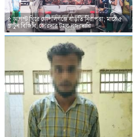
৫ আগস্ট ঘিরে গোপালগঞ্জে বাড়তি নিরাপত্তা; মাঠে ৫
প্লাটুন বিজিবি, জোরদার টহল-নজরদারি