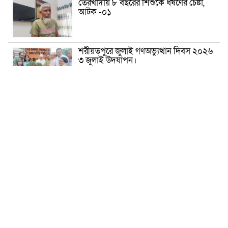
তেরখাদায় ৮ বছরের শিশুকে ধর্ষণের চেষ্টা,
আটক -০১
শরীয়তপুরে জুলাই গণঅভ্যুত্থান দিবস ২০২৬
৩ জুলাই উদযাপন।
৫ আগস্ট ঘিরে গোপালগঞ্জে বাড়তি নিরাপত্তা;
মাঠে ৫ প্লাটুন বিজিবি, জোরদার টহল-
নজরদারি
দোয়ারাবাজারে শিশুকে ফুসলিয়ে বলাৎকার,
যুবক গ্রেপ্তার
তেরখাদায় সোনালী ব্যাংকের বর্ণাঢ্য
শোভাযাত্রা, লিফলেট বিতরণ