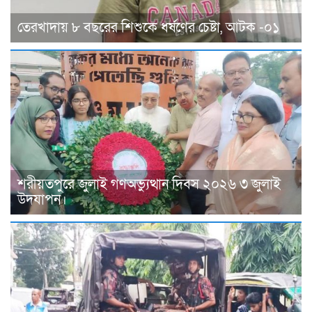
তেরখাদায় ৮ বছরের শিশুকে ধর্ষণের চেষ্টা, আটক -০১
শরীয়তপুরে জুলাই গণঅভ্যুত্থান দিবস ২০২৬ ৩ জুলাই
উদযাপন।