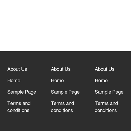
নবীনগরে সোলার সিস্টেমে অনাবাদি জমিতে
আউশ আবাদে কৃষকের ভাগ্য বদল
বিশ্ব ফুটবলের সর্বোচ্চ নিয়ন্ত্রক সংস্থার সাথে
“অসহযোগ” আন্দোলনের হুমকি
About Us
About Us
About Us
আল্লাহ তাআলা তাঁর বান্দার জন্য তাওবার
দরজা খোলা রেখেছেন
Home
Home
Home
Sample Page
Sample Page
Sample Page
Terms and
Terms and
Terms and
conditions
conditions
conditions