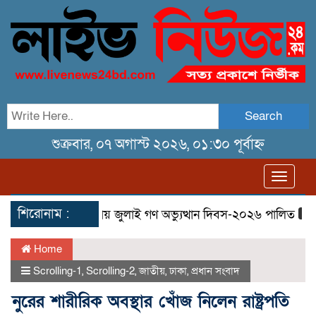
Search
শুক্রবার, ০৭ অগাস্ট ২০২৬, ০১:৩০ পূর্বাহ্ন
Toggl
navig
শিরোনাম :
ছিল
তেরখাদায় জুলাই গণ অভ্যুত্থান দিবস-২০২৬ পালিত
তেরখাদ
Home
Scrolling-1
,
Scrolling-2
,
জাতীয়
,
ঢাকা
,
প্রধান সংবাদ
নুরের শারীরিক অবস্থার খোঁজ নিলেন রাষ্ট্রপতি