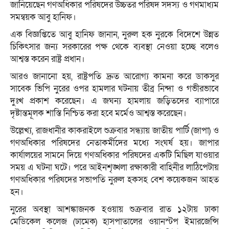
জানিয়েছেন গণঅধিকার পরিষদের উচ্চতর পরিষদ সদস্য ও গণমাধ্যম
সমন্বয়ক আবু হানিফ।
এক বিজ্ঞপ্তিতে আবু হানিফ জানান, নুরুল হক নুরকে বিদেশে উন্নত
চিকিৎসার জন্য সরকারের পক্ষ থেকে ব্যবস্থা নেওয়া হচ্ছে বলেও
আশ্বস্ত করেন রাষ্ট্র প্রধান।
আরও জানানো হয়, রাষ্ট্রপতি দ্রুত আরোগ্য কামনা করে ডাকসুর
সাবেক ভিপি নুরের ওপর হামলার ঘটনায় তীব্র নিন্দা ও গভীরভাবে
দুঃখ প্রকাশ করেছেন। এ জঘন্য হামলায় জড়িতদের ব্যাপারে
দৃষ্টান্তমূলক শাস্তি নিশ্চিত করা হবে মর্মেও আশ্বস্ত করেছেন।
উল্লেখ্য, রাজধানীর কাকরাইলে শুক্রবার সন্ধ্যায় জাতীয় পার্টি (জাপা) ও
গণঅধিকার পরিষদের নেতাকর্মীদের মধ্যে সংঘর্ষ হয়। জাপার
কার্যালয়ের সামনে দিয়ে গণঅধিকার পরিষদের একটি মিছিল যাওয়ার
সময় এ ঘটনা ঘটে। পরে আইনশৃঙ্খলা রক্ষাকারী বাহিনীর লাঠিপেটায়
গণঅধিকার পরিষদের সভাপতি নুরুল হকসহ বেশ কয়েকজন আহত
হন।
নুরের অবস্থা আশঙ্কাজনক হওয়ায় শুক্রবার রাত ১২টায় ঢাকা
মেডিকেল কলেজ (ঢামেক) হাসপাতালের ওয়ানস্টপ ইমারজেন্সি