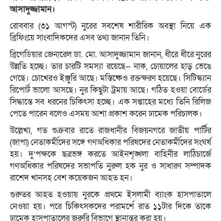
আসাদুজ্জামান।
রোববার (৩১ আগস্ট) নুরের সবশেষ শারীরিক অবস্থা নিয়ে এক
ব্রিফিংয়ে সাংবাদিকদের এসব তথ্য জানান তিনি।
ব্রিগেডিয়ার জেনারেল ডা. মো. আসাদুজ্জামান জানান, ধীরে ধীরে নুরের
উন্নতি হচ্ছে। তার চারটি সমস্যা রয়েছে— নাক, চোয়ালের হাড় ভেঙে
গেছে। চোখেরও ইঞ্জুরি আছে। মস্তিষ্কেও রক্তক্ষরণ হয়েছে। সিটিস্ক্যান
রিপোর্ট ভালো আসছে। নুর কিছুটা ট্রমায় আছে। গঠিত হওয়া বোর্ডের
সিদ্ধান্তে সব ধরনের চিকিৎসা হচ্ছে। এক সপ্তাহের মধ্যে তিনি রিলিজ
পেতে পারেন বলেও এসময় আশা প্রকাশ করেন ঢামেক পরিচালক।
উল্লেখ্য, গত শুক্রবার রাতে রাজধানীর বিজয়নগরে জাতীয় পার্টির
(জাপা) নেতাকর্মীদের সঙ্গে গণঅধিকার পরিষদের নেতাকর্মীদের সংঘর্ষ
হয়। দু’পক্ষকে ছত্রভঙ্গ করতে আইনশৃঙ্খলা বাহিনীর লাঠিচার্জে
গণঅধিকার পরিষদের সভাপতি নুরুল হক নুর ও সাধারণ সম্পাদক
রাশেদ খানসহ বেশ কয়েকজন আহত হন।
গুরুতর আহত হওয়ায় নুরকে প্রথমে ইসলামী ব্যাংক হাসপাতালে
নেওয়া হয়। পরে চিকিৎসকদের পরামর্শে রাত ১১টার দিকে তাকে
ঢামেক হাসপাতালের জরুরি বিভাগে স্থানান্তর করা হয়।