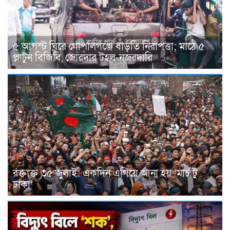
৫ আগস্ট ঘিরে গোপালগঞ্জে বাড়তি নিরাপত্তা; মাঠে ৫
প্লাটুন বিজিবি, জোরদার টহল-নজরদারি
রক্তাক্ত ৩৫ জুলাই: একদিন এগিয়ে আনা হয় ‘মার্চ টু
ঢাকা’