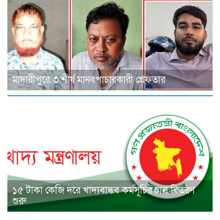
মাদারীপুরে ৩ শীর্ষ মানবপাচারকারী গ্রেফতার
১৫ টাকা কেজি দরে খাদ্যবান্ধব কর্মসূচির চাল বিতরণ
শুরু