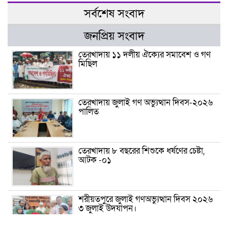
সর্বশেষ সংবাদ
জনপ্রিয় সংবাদ
তেরখাদায় ১১ দলীয় ঐক্যের সমাবেশ ও গণ
মিছিল
তেরখাদায় জুলাই গণ অভ্যুত্থান দিবস-২০২৬
পালিত
তেরখাদায় ৮ বছরের শিশুকে ধর্ষণের চেষ্টা,
আটক -০১
শরীয়তপুরে জুলাই গণঅভ্যুত্থান দিবস ২০২৬
৩ জুলাই উদযাপন।