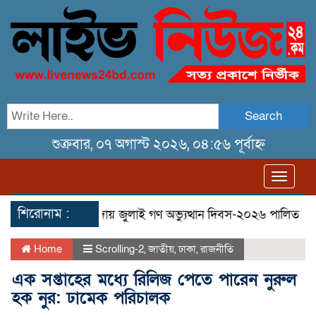
Search
শুক্রবার, ০৭ অগাস্ট ২০২৬, ০৪:৫৬ পূর্বাহ্ন
Toggl
navig
শিরোনাম :
মিছিল
তেরখাদায় জুলাই গণ অভ্যুত্থান দিবস-২০২৬ পালিত
তেরখ
Home
Scrolling-2
,
জাতীয়
,
ঢাকা
,
রাজনীতি
এক সপ্তাহের মধ্যে রিলিজ পেতে পারেন নুরুল
হক নুর: ঢামেক পরিচালক