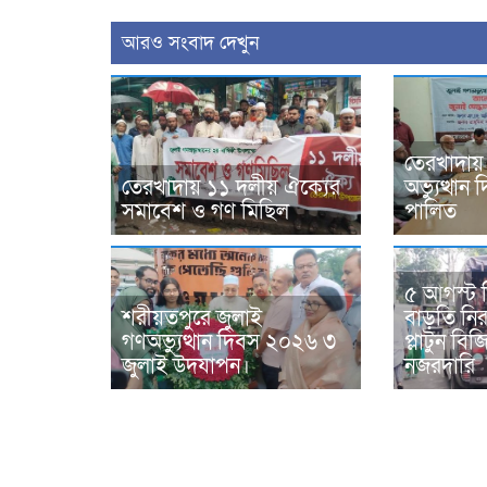
আরও সংবাদ দেখুন
তেরখাদায়
তেরখাদায় ১১ দলীয় ঐক্যের
অভ্যুত্থা
সমাবেশ ও গণ মিছিল
পালিত
৫ আগস্ট 
শরীয়তপুরে জুলাই
বাড়তি নিরা
গণঅভ্যুত্থান দিবস ২০২৬ ৩
প্লাটুন ব
জুলাই উদযাপন।
নজরদারি