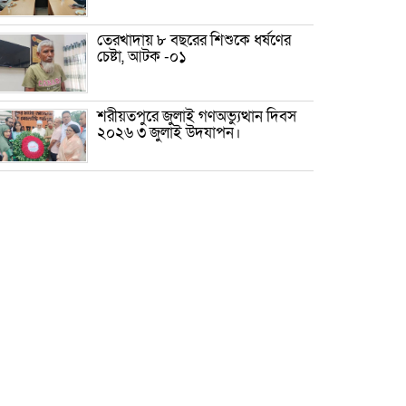
তেরখাদায় ৮ বছরের শিশুকে ধর্ষণের
চেষ্টা, আটক -০১
শরীয়তপুরে জুলাই গণঅভ্যুত্থান দিবস
২০২৬ ৩ জুলাই উদযাপন।
৫ আগস্ট ঘিরে গোপালগঞ্জে বাড়তি
নিরাপত্তা; মাঠে ৫ প্লাটুন বিজিবি,
জোরদার টহল-নজরদারি
দোয়ারাবাজারে শিশুকে ফুসলিয়ে
বলাৎকার, যুবক গ্রেপ্তার
তেরখাদায় সোনালী ব্যাংকের বর্ণাঢ্য
শোভাযাত্রা, লিফলেট বিতরণ