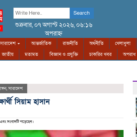
Search
শুক্রবার, ০৭ অগাস্ট ২০২৬, ০৬:১৬
অপরাহ্ন
সারাদেশ
আন্তর্জাতিক
রাজনীতি
অর্থনীতি
খেলাধুলা
জাতীয়
মতামত
বিজ্ঞান ও প্রযুক্তি
চাকরির খবর
অপরাধ
াঙ্গন
,
সারাদেশ
ার্থী সিয়াম হাসান
এবং সংবাদটি পড়েছেন।