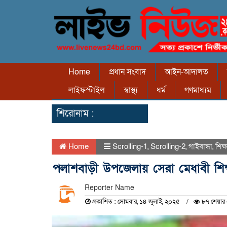
Home
প্রধান সংবাদ
আইন-আদালত
লাইফস্টাইল
স্বাস্থ্য
ধর্ম
গণমাধ্যম
শিরোনাম :
Home
Scrolling-1
,
Scrolling-2
,
গাইবান্ধা
,
শিক্ষ
পলাশবাড়ী উপজেলায় সেরা মেধাবী শিক্ষ
Reporter Name
প্রকাশিত : সোমবার, ১৪ জুলাই, ২০২৫
৮৭ শেয়ার 