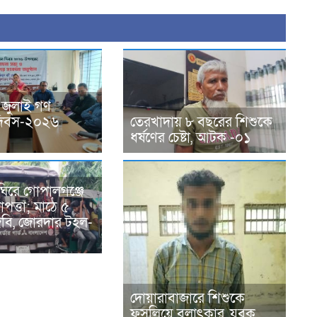
 জুলাই গণ
ন দিবস-২০২৬
তেরখাদায় ৮ বছরের শিশুকে
ধর্ষণের চেষ্টা, আটক -০১
ঘিরে গোপালগঞ্জে
পত্তা; মাঠে ৫
িজিবি, জোরদার টহল-
দোয়ারাবাজারে শিশুকে
ফুসলিয়ে বলাৎকার, যুবক