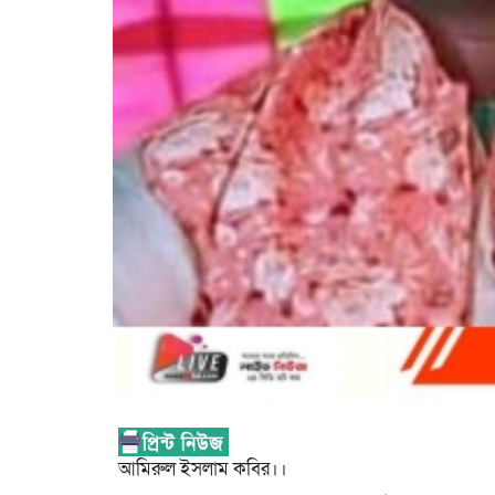
আমিরুল ইসলাম কবির।।