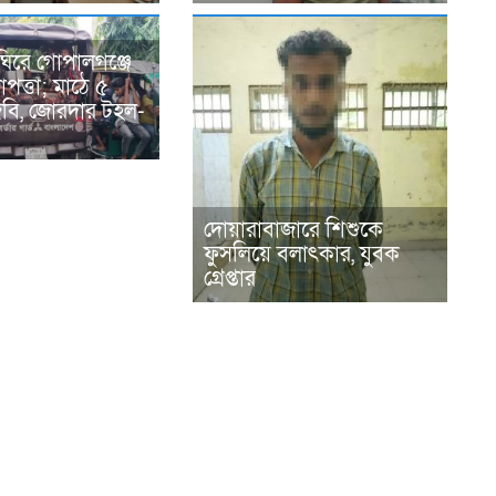
ঘিরে গোপালগঞ্জে
পত্তা; মাঠে ৫
িজিবি, জোরদার টহল-
দোয়ারাবাজারে শিশুকে
ফুসলিয়ে বলাৎকার, যুবক
গ্রেপ্তার