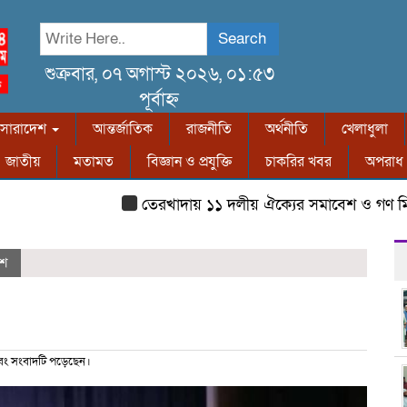
Search
শুক্রবার, ০৭ অগাস্ট ২০২৬, ০১:৫৩
পূর্বাহ্ন
সারাদেশ
আন্তর্জাতিক
রাজনীতি
অর্থনীতি
খেলাধুলা
জাতীয়
মতামত
বিজ্ঞান ও প্রযুক্তি
চাকরির খবর
অপরাধ
তেরখাদায় ১১ দলীয় ঐক্যের সমাবেশ ও গণ মিছিল
েশ
ং সংবাদটি পড়েছেন।