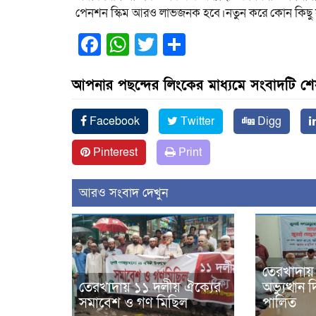
পেনশন স্কিম আরও লাভজনক হবে।নতুন করে কোন কিছু স
Facebook
WhatsApp
Twitter
Share
আপনার পছন্দের লিংকের মাধ্যমে সংবাদটি শ
Facebook
Twitter
Digg
Pinterest
Print
আরও সংবাদ দেখুন
তেরখাদায়
তেরখাদায় ১১ দলীয় ঐক্যের
অভ্যুত্থা
সমাবেশ ও গণ মিছিল
পালিত