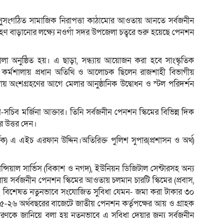
সুসংগঠিত সামাজিক নিরাপত্তা কাঠামোর আওতায় আনতে সর্বজনীন
্রহণ বাড়ানোর লক্ষ্যে নওগাঁ সদর উপজেলা চত্বরে শুরু হয়েছে পেনশন
লা অনুষ্ঠিত হয়। এ ছাড়া, সন্ধ্যায় আয়োজন করা হবে সাংস্কৃতিক
বে কর্মশালায় প্রধান অতিথি ও আলোচক ছিলেন রাজশাহী বিভাগীয়
 অংশগ্রহণের আগে মেলার আনুষ্ঠানিক উদ্বোধন ও স্টল পরিদর্শন
 উপ-সচিব মর্জিনা আক্তার। তিনি সর্বজনীন পেনশন স্কিমের বিভিন্ন দিক
র উত্তর দেন।
বিক) এ এইচ এরফান উদ্দিন।অতিরিক্ত পুলিশ সুপার(প্রশাসন ও অর্থ)
ান্সিয়াল সার্ভিস (বিকাশ ও নগদ), ইউনিয়ন ডিজিটাল সেন্টারসহ অন্য
য় সর্বজনীন পেনশন স্কিমের আওতায় চলমান চারটি স্কিমের (প্রবাস,
া হয়। বিশেষত নতুনভাবে সংযোজিত সুবিধা যেমন- জমা করা টাকার ৩০
-২৬ অর্থবছরের বাজেটে জাতীয় পেনশন কর্তৃপক্ষের আয় ও গ্রাহক
ণকে জানিয়ে বলা হয় নতুনভাবে এ সুবিধা দেয়ার জন্য সর্বজনীন