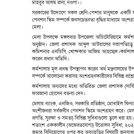
মাহবুব আলম রানা, নওগাঁ।।
সরকারের উদ্যোগে সকল শ্রেণি-পেশার মানুষকে একটি 
পেনশন স্কিম সম্পর্কে জনসচেতনতা বৃদ্ধির মাধ্যমে অংশগ
মেলা।
মেলা উপলক্ষে মঙ্গলবার উপজেলা অডিটোরিয়ামে কর্মশা
অনুষ্ঠান। জেলা প্রশাসক আব্দুল আউয়ালের সভাপতিত্
কমিশনার এনডিসি, খোন্দকার আজিম আহম্মেদ।কর্মশালায়
করেন প্রধান অতিথি।
কর্মশালায় মূল প্রবন্ধ উপস্থাপন করেন অর্থ মন্ত্রণালয়ের
সম্পর্কে আলোচনা করাসহ অংশগ্রহণকারীদের বিভিন্ন প্রশ্নে
কর্মশালায় অন্যদের মধ্যে অতিরিক্ত জেলা প্রশাসক (সার্
ফারজানা হোসেন বক্তব্য দেন।
মেলায় ব্যাংক, এনজিও, সরকারি প্রতিষ্ঠান, মোবাইল ফিন্য
অংশীজনরা সর্বজনীন পেনশন স্কিমে অংশগ্রহণ করে। মেলা
প্রগতি, সুরক্ষা ও সমতা) বিভিন্ন সুবিধাগুলো তুলে ধর
শতাংশ এককালীন (অফেরতযোগ্য) উত্তোলন সুবিধা, ২০২৫
জমার বিনিয়োগের ওপর কর অব্যাহতির বিষয়টি জনসাধার