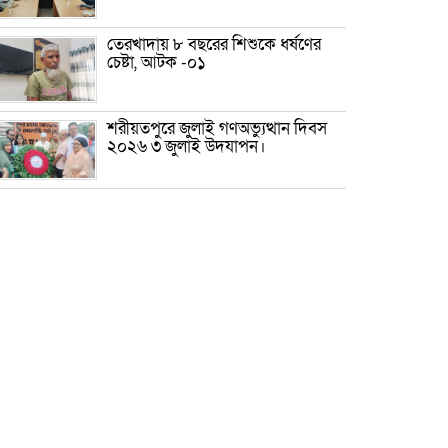
তেরখাদায় ৮ বছরের শিশুকে ধর্ষণের
চেষ্টা, আটক -০১
শরীয়তপুরে জুলাই গণঅভ্যুত্থান দিবস
২০২৬ ৩ জুলাই উদযাপন।
৫ আগস্ট ঘিরে গোপালগঞ্জে বাড়তি
নিরাপত্তা; মাঠে ৫ প্লাটুন বিজিবি,
জোরদার টহল-নজরদারি
দোয়ারাবাজারে শিশুকে ফুসলিয়ে
বলাৎকার, যুবক গ্রেপ্তার
তেরখাদায় সোনালী ব্যাংকের বর্ণাঢ্য
শোভাযাত্রা, লিফলেট বিতরণ