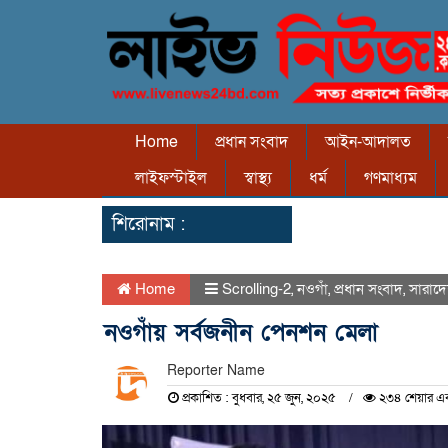
Home
প্রধান সংবাদ
আইন-আদালত
লাইফস্টাইল
স্বাস্থ্য
ধর্ম
গণমাধ্যম
শিরোনাম :
Home
Scrolling-2
,
নওগাঁ
,
প্রধান সংবাদ
,
সারাদ
নওগাঁয় সর্বজনীন পেনশন মেলা
Reporter Name
প্রকাশিত : বুধবার, ২৫ জুন, ২০২৫
২৩৪ শেয়ার এব