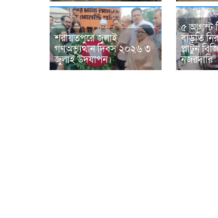
৫ আগস্ট 
শরীয়তপুরে জুলাই
বাড়তি নিরা
গণঅভ্যুত্থান দিবস ২০২৬ ৩
প্লাটুন ব
জুলাই উদযাপন।
নজরদারি