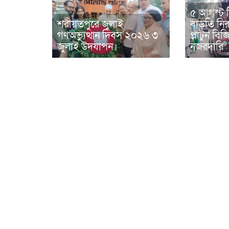
৫ আগস্ট 
শরীয়তপুরে জুলাই
বাড়তি নিরা
গণঅভ্যুত্থান দিবস ২০২৬ ৩
প্লাটুন ব
জুলাই উদযাপন।
নজরদারি