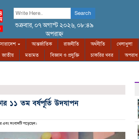
Search
শুক্রবার, ০৭ অগাস্ট ২০২৬, ০৮:৪৯
অপরাহ্ন
সারাদেশ
আন্তর্জাতিক
রাজনীতি
অর্থনীতি
খেলাধুলা
জাতীয়
মতামত
বিজ্ঞান ও প্রযুক্তি
চাকরির খবর
অপরাধ
কার ১১ তম বর্ষপূর্তি উদযাপন
র এবং সংবাদটি পড়েছেন।