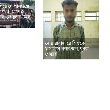
ঘিরে গোপালগঞ্জে
পত্তা; মাঠে ৫
িজিবি, জোরদার টহল-
দোয়ারাবাজারে শিশুকে
ফুসলিয়ে বলাৎকার, যুবক
গ্রেপ্তার