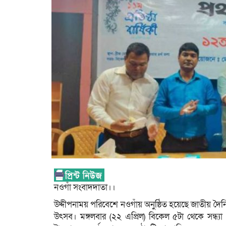
নওগাঁ সংবাদদাতা।।
উদ্দীপনাময় পরিবেশে নওগাঁয় অনুষ্ঠিত হয়েছে জাতীয় দৈন
উৎসব। মঙ্গলবার (২২ এপ্রিল) বিকেল ৫টা থেকে সন্ধ্যা ৬