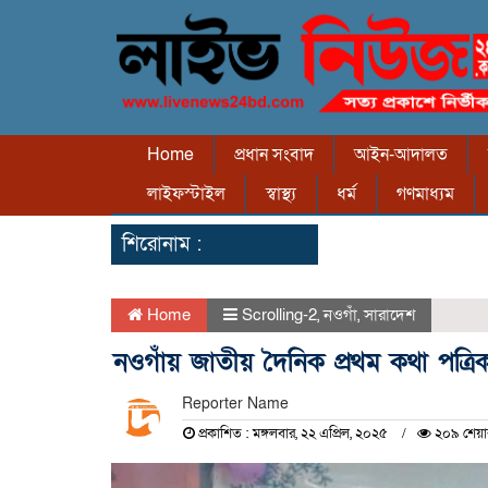
Home
প্রধান সংবাদ
আইন-আদালত
লাইফস্টাইল
স্বাস্থ্য
ধর্ম
গণমাধ্যম
শিরোনাম :
Home
Scrolling-2
,
নওগাঁ
,
সারাদেশ
নওগাঁয় জাতীয় দৈনিক প্রথম কথা পত্রি
Reporter Name
প্রকাশিত : মঙ্গলবার, ২২ এপ্রিল, ২০২৫
২০৯ শেয়া