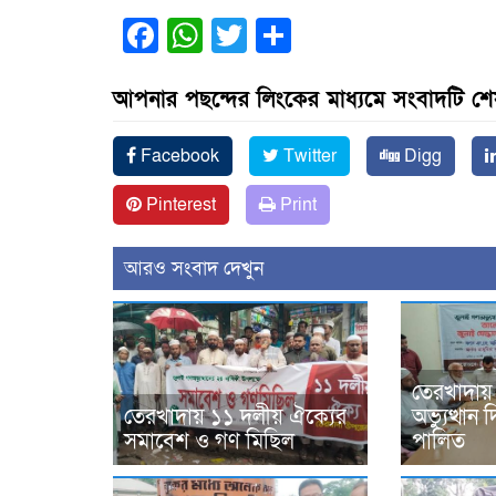
Facebook
WhatsApp
Twitter
Share
আপনার পছন্দের লিংকের মাধ্যমে সংবাদটি শ
Facebook
Twitter
Digg
Pinterest
Print
আরও সংবাদ দেখুন
তেরখাদায়
তেরখাদায় ১১ দলীয় ঐক্যের
অভ্যুত্থা
সমাবেশ ও গণ মিছিল
পালিত