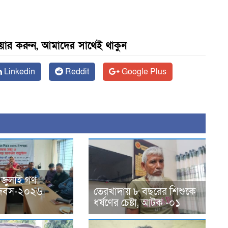
েয়ার করুন, আমাদের সাথেই থাকুন
Linkedin
Reddit
Google Plus
 জুলাই গণ
ন দিবস-২০২৬
তেরখাদায় ৮ বছরের শিশুকে
ধর্ষণের চেষ্টা, আটক -০১