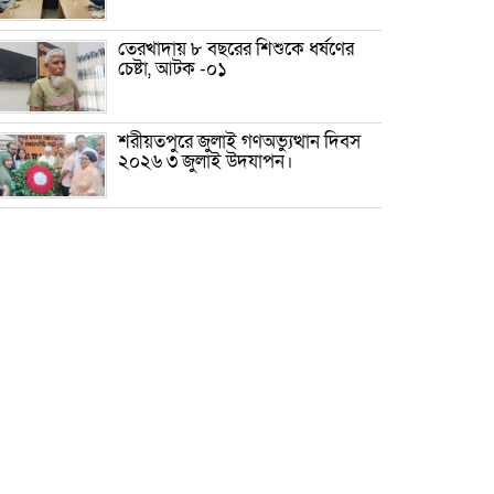
তেরখাদায় ৮ বছরের শিশুকে ধর্ষণের
চেষ্টা, আটক -০১
শরীয়তপুরে জুলাই গণঅভ্যুত্থান দিবস
২০২৬ ৩ জুলাই উদযাপন।
৫ আগস্ট ঘিরে গোপালগঞ্জে বাড়তি
নিরাপত্তা; মাঠে ৫ প্লাটুন বিজিবি,
জোরদার টহল-নজরদারি
দোয়ারাবাজারে শিশুকে ফুসলিয়ে
বলাৎকার, যুবক গ্রেপ্তার
তেরখাদায় সোনালী ব্যাংকের বর্ণাঢ্য
শোভাযাত্রা, লিফলেট বিতরণ