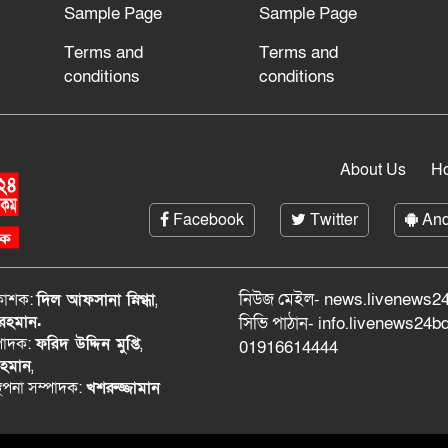
Sample Page
Sample Page
Terms and
Terms and
conditions
conditions
About Us
H
Facebook
Twitter
And
নিউজ মেইল- news.livenews24
রকাশক:
দিল আফসানা স্নিগ্ধা
,
 রহমান.
সিভি পাঠান- info.livenews24
্পাদক:
ফরিদ উদ্দিন মুপ্তি
,
01916614444
রহমান
,
্থপনা সম্পাদক:
খশরুজ্জামান