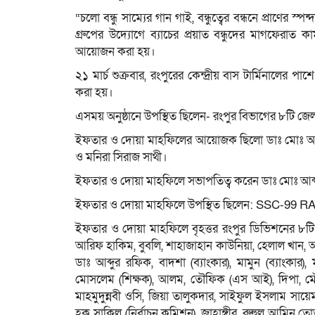
“চলো বন্ধু সাম্যের গান গাই, বন্ধুত্বের বন্ধনে প্র
গ্রুপের উদ্যোগে ব্যাচের প্রয়াত বন্ধুদের মাগফেরাত ক
আয়োজন করা হয়।
২১ মার্চ শুক্রবার, রংপুরের কেন্দ্রীয় বাস টার্মিনালে
করা হয়।
এসময় অনুষ্ঠানে উপস্থিত ছিলেন- রংপুর বিভাগের ৮টি জেলার
ইফতার ও দোয়া মাহফিলের আয়োজক ছিলো ডাঃ মোঃ আব্দুর
ও মনিরা সিরাজ সাথী।
ইফতার ও দোয়া মাহফিলে সভাপতিত্ব করেন ডাঃ মোঃ আব্দু
ইফতার ও দোয়া মাহফিলে উপস্থিত ছিলেন: SSC-99 
ইফতার ও দোয়া মাহফিলে বৃহত্তর রংপুর ডিভিশনের ৮টি জ
আরিফ হাকিম, বুবলি, শাহাজাহান কাউনিয়া, হেলাল খান, আক
ডাঃ আব্দুর রফিক, বাদশা (ব্যাংকার), মামুন (ব্যাংকার)
মোসলেম (শিক্ষক), আলম, তৌফিক (এস আই), দিপা, মৌসুমী, 
মাহমুদুন্নবী ওসি, জিয়া তালুকদার, সাইফুল ইসলাম সায়
হক সাকিল (নির্বাচন কমিশন), জাহাঙ্গীর, রুহুল আমিন তোত