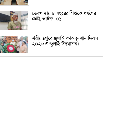
তেরখাদায় ৮ বছরের শিশুকে ধর্ষণের
চেষ্টা, আটক -০১
শরীয়তপুরে জুলাই গণঅভ্যুত্থান দিবস
২০২৬ ৩ জুলাই উদযাপন।
৫ আগস্ট ঘিরে গোপালগঞ্জে বাড়তি
নিরাপত্তা; মাঠে ৫ প্লাটুন বিজিবি,
জোরদার টহল-নজরদারি
দোয়ারাবাজারে শিশুকে ফুসলিয়ে
বলাৎকার, যুবক গ্রেপ্তার
তেরখাদায় সোনালী ব্যাংকের বর্ণাঢ্য
শোভাযাত্রা, লিফলেট বিতরণ