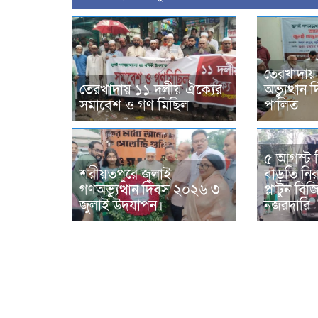
তেরখাদায়
তেরখাদায় ১১ দলীয় ঐক্যের
অভ্যুত্থা
সমাবেশ ও গণ মিছিল
পালিত
৫ আগস্ট 
শরীয়তপুরে জুলাই
বাড়তি নিরা
গণঅভ্যুত্থান দিবস ২০২৬ ৩
প্লাটুন ব
জুলাই উদযাপন।
নজরদারি