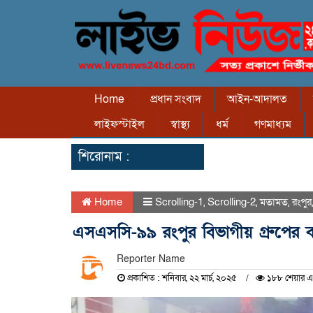
Home
প্রধান সংবাদ
আইন-আদালত
লাইফস্টাইল
স্বাস্থ্য
ধর্ম
গণমাধ্যম
শিরোনাম :
Home
Scrolling-1
,
Scrolling-2
,
মতামত
,
রংপুর
এসএসসি-৯৯ রংপুর বিভাগীয় গ্রুপের 
Reporter Name
প্রকাশিত : শনিবার, ২২ মার্চ, ২০২৫
১৮৮ শেয়ার এ