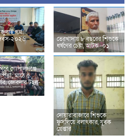
 জুলাই গণ
ন দিবস-২০২৬
তেরখাদায় ৮ বছরের শিশুকে
ধর্ষণের চেষ্টা, আটক -০১
ঘিরে গোপালগঞ্জে
পত্তা; মাঠে ৫
িজিবি, জোরদার টহল-
দোয়ারাবাজারে শিশুকে
ফুসলিয়ে বলাৎকার, যুবক
গ্রেপ্তার