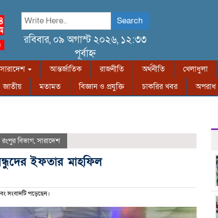
Search
রবিবার, ০৯ অগাস্ট ২০২৬, ১২:৩৩
পূর্বাহ্ন
সারাদেশ
আন্তর্জাতিক
রাজনীতি
অর্থনীতি
খেলাধুলা
জাতীয়
মতামত
বিজ্ঞান ও প্রযুক্তি
চাকরির খবর
অপরাধ
,
রংপুর বিভাগ
,
সারাদেশ
বন্ধুদের ইফতার মাহফিল
বং সংবাদটি পড়েছেন।