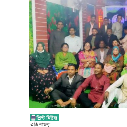
এজি লাভলু: