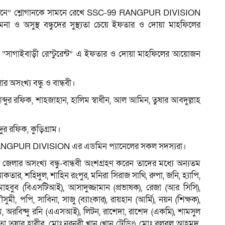
াণের স্পন্দনে” শ্লোগানকে সামনে রেখে SSC-99 RANGPUR DIVISION
ামনা ও অসুস্থ বন্ধুদের সুস্থ্যতা চেয়ে ইফতার ও দোয়া মাহফিলের
র পাশে “সাগাইবাড়ী রেস্টুরেন্ট” এ ইফতার ও দোয়া মাহফিলের আয়োজন
 অসংখ্য বন্ধু ও বান্ধবী।
 রফিক, শাহজাহান, হালিম স্বাধীন, আল আমিন, তুষার আবদুল্লাহ
র রফিক, কুড়িগ্রাম।
RANGPUR DIVISION এর এডমিন প্যানেলের সকল সদস্যরা।
েলার অসংখ্য বন্ধু-বান্ধবী অংশগ্রহণ করেন তাদের মধ্যে অন্যতম
তার, শহিদুল, শাহিন রংপুর, মনিরা সিরাজ সাথি, রুপা, জনি, হ্যাপি,
, মাহবুব (বিএসটিআই), আসাদুজ্জামান (প্রভাষক), রেজা (আর সিসি),
পপি, সাবিনা, সাজু (ব্যাংকার), রায়হান (আর্মি), নয়ন (শিক্ষক),
েম, অরবিন্দু রনি (এএসআই), লিটন, রাশেদা, রাশেদ (একমি), শামসুল
া তুষার হাবীব, মোঃ নুরনবী খান (খান ট্রেডিং), মোঃ বুলবুল আহমদ,