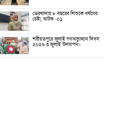
তেরখাদায় ৮ বছরের শিশুকে ধর্ষণের
চেষ্টা, আটক -০১
শরীয়তপুরে জুলাই গণঅভ্যুত্থান দিবস
২০২৬ ৩ জুলাই উদযাপন।
৫ আগস্ট ঘিরে গোপালগঞ্জে বাড়তি
নিরাপত্তা; মাঠে ৫ প্লাটুন বিজিবি,
জোরদার টহল-নজরদারি
দোয়ারাবাজারে শিশুকে ফুসলিয়ে
বলাৎকার, যুবক গ্রেপ্তার
তেরখাদায় সোনালী ব্যাংকের বর্ণাঢ্য
শোভাযাত্রা, লিফলেট বিতরণ