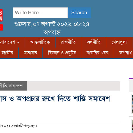
Search
শুক্রবার, ০৭ অগাস্ট ২০২৬, ০৮:২৪
অপরাহ্ন
সারাদেশ
আন্তর্জাতিক
রাজনীতি
অর্থনীতি
খেলাধুলা
জাতীয়
মতামত
বিজ্ঞান ও প্রযুক্তি
চাকরির খবর
অপরাধ
নীতি
,
সারাদেশ
রাস ও অপপ্রচার রুখে দিতে শান্তি সমাবেশ
ার এবং সংবাদটি পড়েছেন।