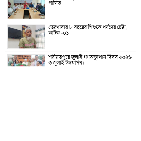
পালিত
তেরখাদায় ৮ বছরের শিশুকে ধর্ষণের চেষ্টা,
আটক -০১
শরীয়তপুরে জুলাই গণঅভ্যুত্থান দিবস ২০২৬
৩ জুলাই উদযাপন।
৫ আগস্ট ঘিরে গোপালগঞ্জে বাড়তি নিরাপত্তা;
মাঠে ৫ প্লাটুন বিজিবি, জোরদার টহল-
নজরদারি
দোয়ারাবাজারে শিশুকে ফুসলিয়ে বলাৎকার,
যুবক গ্রেপ্তার