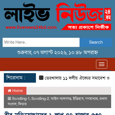
Search
শুক্রবার, ০৭ অগাস্ট ২০২৬, ১০:৪৮ অপরাহ্ন
Toggl
navig
শিরোনাম :
তেরখাদায় ১১ দলীয় ঐক্যের সমাবেশ ও গণ মিছি
Home
Scrolling-1
,
Scrolling-2
,
আইন-আদালত
,
ইতিহাস
,
গণমাধ্যম
,
প্রধান
সংবাদ
,
ফিচার