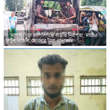
৫ আগস্ট ঘিরে গোপালগঞ্জে বাড়তি নিরাপত্তা; মাঠে ৫
প্লাটুন বিজিবি, জোরদার টহল-নজরদারি