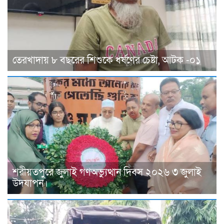
তেরখাদায় ৮ বছরের শিশুকে ধর্ষণের চেষ্টা, আটক -০১
শরীয়তপুরে জুলাই গণঅভ্যুত্থান দিবস ২০২৬ ৩ জুলাই
উদযাপন।