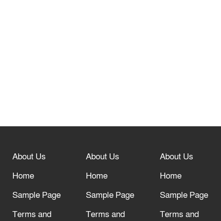
তেরখাদায় সোনালী ব্যাংকের বর্ণাঢ্য
শোভাযাত্রা, লিফলেট বিতরণ
নবীনগরে সোলার সিস্টেমে অনাবাদি জমিতে
আউশ আবাদে কৃষকের ভাগ্য বদল
বিশ্ব ফুটবলের সর্বোচ্চ নিয়ন্ত্রক সংস্থার সাথে
“অসহযোগ” আন্দোলনের হুমকি
About Us
About Us
About Us
আল্লাহ তাআলা তাঁর বান্দার জন্য তাওবার
দরজা খোলা রেখেছেন
Home
Home
Home
Sample Page
Sample Page
Sample Page
Terms and
Terms and
Terms and